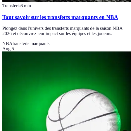
Transferts
6
min
Tout savoir sur les transferts marquants en NBA
Plongez dans l'univers des transferts marquants de la saison NBA
2026 et découvrez leur impact sur les équipes et les joueurs.
NBA
transferts marquants
Aug 5