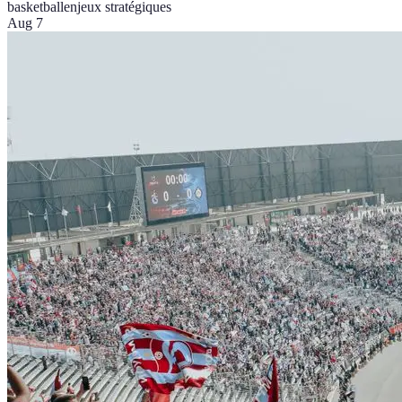
basketball
enjeux stratégiques
Aug 7