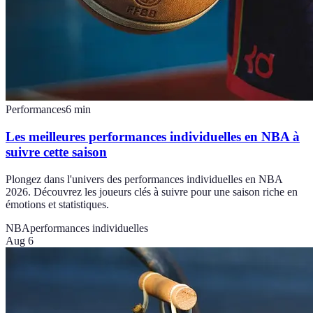
Performances
6
min
Les meilleures performances individuelles en NBA à
suivre cette saison
Plongez dans l'univers des performances individuelles en NBA
2026. Découvrez les joueurs clés à suivre pour une saison riche en
émotions et statistiques.
NBA
performances individuelles
Aug 6