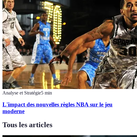
Analyse et Stratégie
5
min
L'impact des nouvelles règles NBA sur le jeu
moderne
Tous les articles