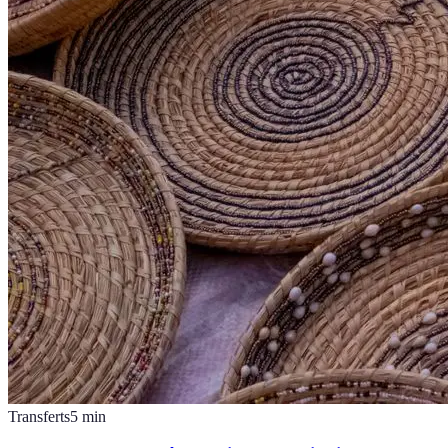
Transferts
5
min