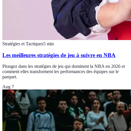
Stratégies et Tactiques
5
min
Les meilleures stratégies de jeu à suivre en NBA
Plongez dans les stratégies de jeu qui dominent la NBA en 2026 et
comment elles transforment les performances des équipes sur le
parquet.
Aug 7