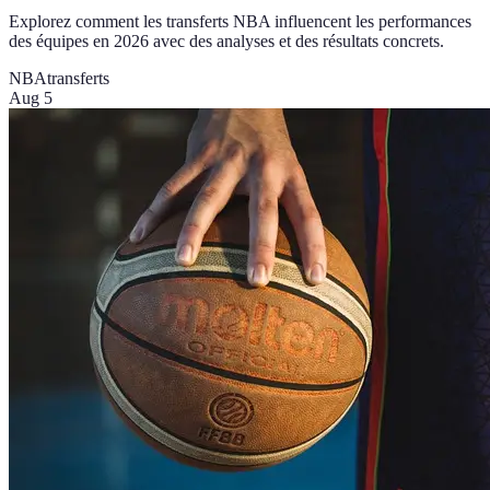
Explorez comment les transferts NBA influencent les performances
des équipes en 2026 avec des analyses et des résultats concrets.
NBA
transferts
Aug 5