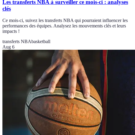
Les transferts NBA à surveiller ce mois-ci : analyses
clés
Ce mois-ci, suivez les transferts NBA qui pourraient influencer les
performances des équipes. Analysez les mouvements clés et leurs
impacts !
transferts NBA
basketball
Aug 6