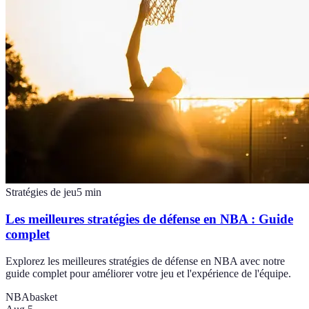
Stratégies de jeu
5
min
Les meilleures stratégies de défense en NBA : Guide
complet
Explorez les meilleures stratégies de défense en NBA avec notre
guide complet pour améliorer votre jeu et l'expérience de l'équipe.
NBA
basket