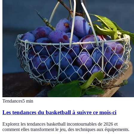
Tendances
5
min
Les tendances du basketball à suivre ce mois-ci
Explorez les tendances basketball incontournables de 2026 et
comment elles transforment le jeu, des techniques aux équipements.