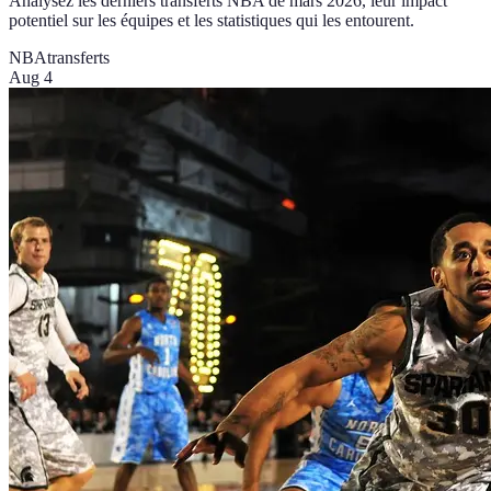
Analysez les derniers transferts NBA de mars 2026, leur impact
potentiel sur les équipes et les statistiques qui les entourent.
NBA
transferts
Aug 4