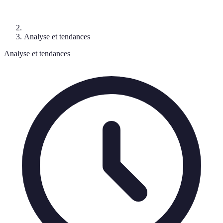
Analyse et tendances
Analyse et tendances