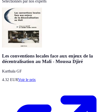
Sélectionnés par nos experts
Les conventions locales face aux enjeux de la
décentralisation au Mali - Moussa Djiré
Karthala GF
4.32
EUR
Voir le prix