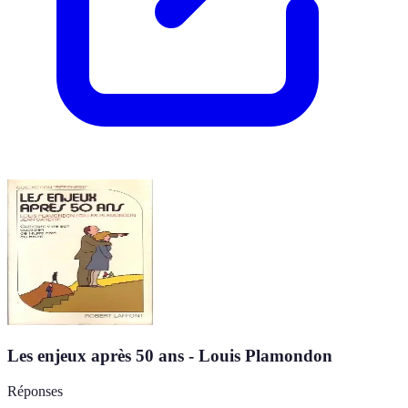
Les enjeux après 50 ans - Louis Plamondon
Réponses