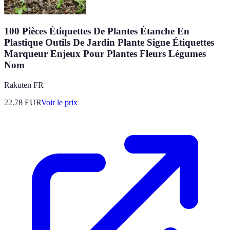
100 Pièces Étiquettes De Plantes Étanche En
Plastique Outils De Jardin Plante Signe Étiquettes
Marqueur Enjeux Pour Plantes Fleurs Légumes
Nom
Rakuten FR
22.78
EUR
Voir le prix