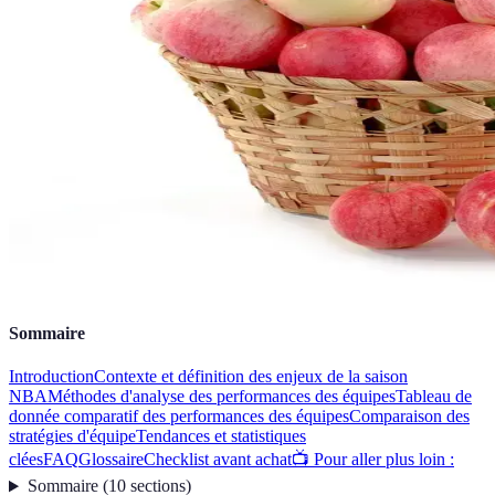
Sommaire
Introduction
Contexte et définition des enjeux de la saison
NBA
Méthodes d'analyse des performances des équipes
Tableau de
donnée comparatif des performances des équipes
Comparaison des
stratégies d'équipe
Tendances et statistiques
clées
FAQ
Glossaire
Checklist avant achat
📺 Pour aller plus loin :
Sommaire
(
10
sections
)