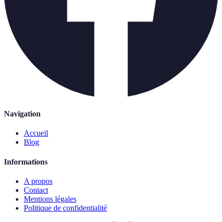
Navigation
Accueil
Blog
Informations
A propos
Contact
Mentions légales
Politique de confidentialité