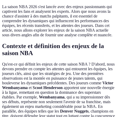
La saison NBA 2026 s'est lancée avec des enjeux passionnants qui
captivent les fans et analysent les experts. Alors que nous avons la
chance d'assister à des matchs palpitants, il est essentiel de
comprendre les dynamiques qui influencent les performances des
équipes, les récents transferts, et les attentes des joueurs. Dans cet
article, nous allons explorer les enjeux de la saison NBA actuelle
sous divers angles afin de fournir une analyse complète et nuancée.
Contexte et définition des enjeux de la
saison NBA
Qu'est-ce qui définit les enjeux de cette saison NBA ? D'abord, nous
devons prendre en compte les attentes qui entourent les équipes, les
joueurs clés, ainsi que les stratégies de jeu. Une des premières
observations est la montée en puissance de jeunes talents, qui
bouleverse les dynamiques précédentes. Des joueurs comme
Victor
Wembanyama
et
Scoot Henderson
apportent une nouvelle énergie
à la ligue, remettant en question la dominance des superstars
établies. Par exemple,
Wembanyama
, qui a su impressionner dès
ses débuts, représente non seulement l'avenir de sa franchise, mais
également un enjeu marketing considérable pour la NBA. En
parallèle, des équipes telles que les
Denver Nuggets
, champions en
titre, doivent défendre leur statut tout en luttant contre la concurrence