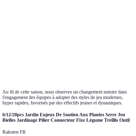
Denver
115,4
108,3
112,5
Nuggets
Miami
109,1
105,6
108,0
Heat
Phoenix
120,3
110,5
115,0
Suns
Golden
111,2
111,9
110,5
State
Au fil de cette saison, nous observes un changement notoire dans
l'engagement des équipes à adopter des styles de jeu modernes,
hyper rapides, favorisés par des effectifs jeunes et dynamiques.
6/12/20pcs Jardin Enjeux De Soutien Aux Plantes Serre Jeu
Bielles Jardinage Pilier Connecteur Fixe Légume Treillis Outil
Rakuten FR