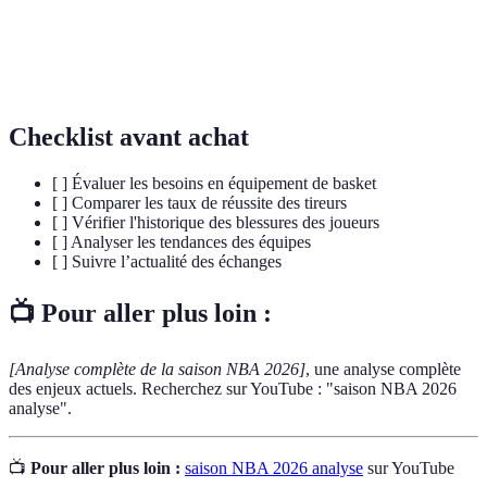
Stats
Données statistiques qui vont au-delà des simples
avancées
points marqués, offrant des analyses plus profondes.
Checklist avant achat
[ ] Évaluer les besoins en équipement de basket
[ ] Comparer les taux de réussite des tireurs
[ ] Vérifier l'historique des blessures des joueurs
[ ] Analyser les tendances des équipes
[ ] Suivre l’actualité des échanges
📺 Pour aller plus loin :
[Analyse complète de la saison NBA 2026]
, une analyse complète
des enjeux actuels. Recherchez sur YouTube : "saison NBA 2026
analyse".
📺
Pour aller plus loin :
saison NBA 2026 analyse
sur YouTube