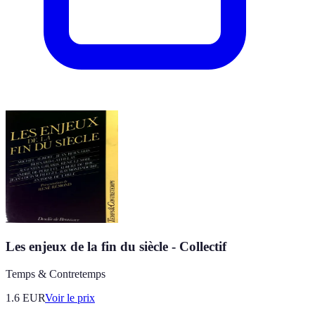
Les enjeux de la fin du siècle - Collectif
Temps & Contretemps
1.6
EUR
Voir le prix