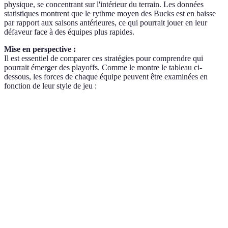
physique, se concentrant sur l'intérieur du terrain. Les données
statistiques montrent que le rythme moyen des Bucks est en baisse
par rapport aux saisons antérieures, ce qui pourrait jouer en leur
défaveur face à des équipes plus rapides.
Mise en perspective :
Il est essentiel de comparer ces stratégies pour comprendre qui
pourrait émerger des playoffs. Comme le montre le tableau ci-
dessous, les forces de chaque équipe peuvent être examinées en
fonction de leur style de jeu :
Équipe
Style de jeu
Forces
Faiblesses
Brooklyn
Transition
Défense
Rapide
Nets
efficace
faible
Milwaukee
Domination
Manque de
Physique
Bucks
intérieure
vitesse
Minnesota
Équilibre
Cohérence
Combiné
Timberwolves
attaque/défense
variable