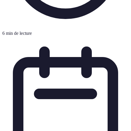
6 min de lecture