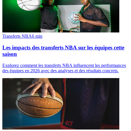
Transferts NBA
6
min
Les impacts des transferts NBA sur les équipes cette
saison
Explorez comment les transferts NBA influencent les performances
des équipes en 2026 avec des analyses et des résultats concrets.