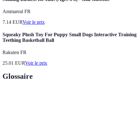
Ammareal FR
7.14
EUR
Voir le prix
Squeaky Plush Toy For Puppy Small Dogs Interactive Training
Teething Basketball Ball
Rakuten FR
25.01
EUR
Voir le prix
Glossaire
Terme
Définition
Analyse de
Utilisation de statistiques pour améliorer la
données
performance sportive.
Représentation variée des races, genres, et classes
Diversité
socio-économiques.