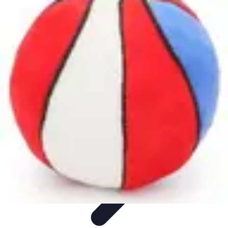
Basket Actu
Analyse et performances
Actualités
Analyse des
performances
Tendances
Analyses
Basket Actu