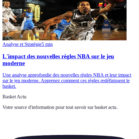
Analyse et Stratégie
5
min
L'impact des nouvelles règles NBA sur le jeu
moderne
Une analyse approfondie des nouvelles règles NBA et leur impact
sur le jeu moderne. Apprenez comment ces règles redéfinissent le
basket.
Basket Actu
Votre source d'information pour tout savoir sur
basket actu
.