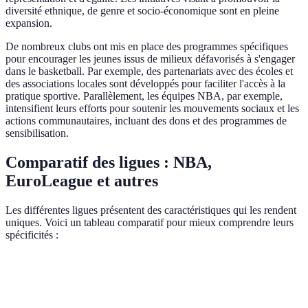
diversité ethnique, de genre et socio-économique sont en pleine
expansion.
De nombreux clubs ont mis en place des programmes spécifiques
pour encourager les jeunes issus de milieux défavorisés à s'engager
dans le basketball. Par exemple, des partenariats avec des écoles et
des associations locales sont développés pour faciliter l'accès à la
pratique sportive. Parallèlement, les équipes NBA, par exemple,
intensifient leurs efforts pour soutenir les mouvements sociaux et les
actions communautaires, incluant des dons et des programmes de
sensibilisation.
Comparatif des ligues : NBA,
EuroLeague et autres
Les différentes ligues présentent des caractéristiques qui les rendent
uniques. Voici un tableau comparatif pour mieux comprendre leurs
spécificités :
Critère
NBA
EuroLeague
LNB (Pro A)
Popularité
Mondiale
Européenne
Nationale
L