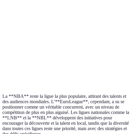
Revenus
Élevés
Moyens à
Modérés
moyens
(Droits TV)
élevés
Diversité
Élevée
Variable
Élevée
É
des équipes
Niveau de
Très élevé
Élevé
Élevé
compétition
Accès aux
Programmes
Moins
Renouvelé
E
jeunes
renforcés
développé
récemment
l
La **NBA** reste la ligue la plus populaire, attirant des talents et
des audiences mondiales. L'**EuroLeague**, cependant, a su se
positionner comme un véritable concurrent, avec un niveau de
compétition de plus en plus aiguisé. Les ligues nationales comme la
**LNB** et la **NBL** développent des initiatives pour
encourager la découverte et la talent en local, tandis que la diversité
dans toutes ces ligues reste une priorité, mais avec des stratégies et
des défis spécifiques.