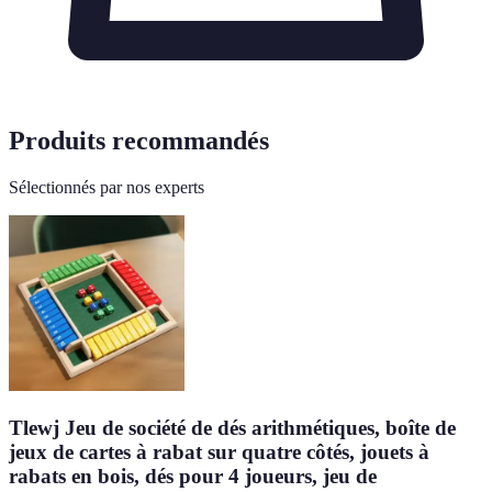
Produits recommandés
Sélectionnés par nos experts
Tlewj Jeu de société de dés arithmétiques, boîte de
jeux de cartes à rabat sur quatre côtés, jouets à
rabats en bois, dés pour 4 joueurs, jeu de