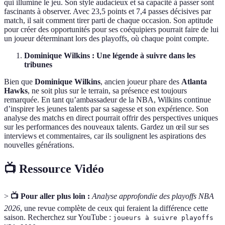
qui illumine le jeu. Son style audacieux et sa capacité à passer sont
fascinants à observer. Avec 23,5 points et 7,4 passes décisives par
match, il sait comment tirer parti de chaque occasion. Son aptitude
pour créer des opportunités pour ses coéquipiers pourrait faire de lui
un joueur déterminant lors des playoffs, où chaque point compte.
Dominique Wilkins : Une légende à suivre dans les
tribunes
Bien que
Dominique Wilkins
, ancien joueur phare des
Atlanta
Hawks
, ne soit plus sur le terrain, sa présence est toujours
remarquée. En tant qu’ambassadeur de la NBA, Wilkins continue
d’inspirer les jeunes talents par sa sagesse et son expérience. Son
analyse des matchs en direct pourrait offrir des perspectives uniques
sur les performances des nouveaux talents. Gardez un œil sur ses
interviews et commentaires, car ils soulignent les aspirations des
nouvelles générations.
📺 Ressource Vidéo
>
📺 Pour aller plus loin :
Analyse approfondie des playoffs NBA
2026
, une revue complète de ceux qui feraient la différence cette
saison. Recherchez sur YouTube :
joueurs à suivre playoffs