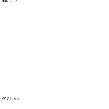
.
NBA 2026
Critère
Victor Wembanyama
Scoot Henderson
Anthon
Points
par
22,3
20,1
24,1
match
Rebonds
par
9,5
5,3
5,5
match
Passes
3,1
8,3
4,2
décisives
Équipes
Spurs
Blazers
Timber
## Glossaire