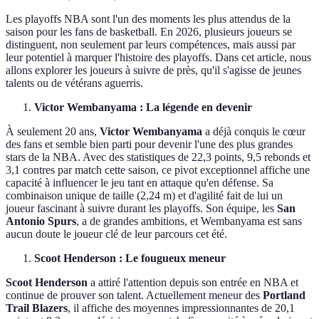
Les playoffs NBA sont l'un des moments les plus attendus de la
saison pour les fans de basketball. En 2026, plusieurs joueurs se
distinguent, non seulement par leurs compétences, mais aussi par
leur potentiel à marquer l'histoire des playoffs. Dans cet article, nous
allons explorer les joueurs à suivre de près, qu'il s'agisse de jeunes
talents ou de vétérans aguerris.
Victor Wembanyama : La légende en devenir
À seulement 20 ans,
Victor Wembanyama
a déjà conquis le cœur
des fans et semble bien parti pour devenir l'une des plus grandes
stars de la NBA. Avec des statistiques de 22,3 points, 9,5 rebonds et
3,1 contres par match cette saison, ce pivot exceptionnel affiche une
capacité à influencer le jeu tant en attaque qu'en défense. Sa
combinaison unique de taille (2,24 m) et d'agilité fait de lui un
joueur fascinant à suivre durant les playoffs. Son équipe, les
San
Antonio Spurs
, a de grandes ambitions, et Wembanyama est sans
aucun doute le joueur clé de leur parcours cet été.
Scoot Henderson : Le fougueux meneur
Scoot Henderson
a attiré l'attention depuis son entrée en NBA et
continue de prouver son talent. Actuellement meneur des
Portland
Trail Blazers
, il affiche des moyennes impressionnantes de 20,1