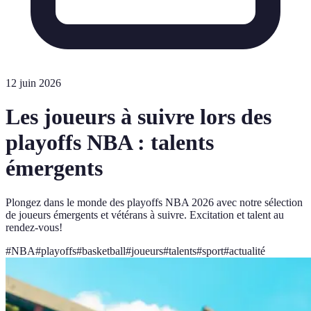
12 juin 2026
Les joueurs à suivre lors des
playoffs NBA : talents
émergents
Plongez dans le monde des playoffs NBA 2026 avec notre sélection
de joueurs émergents et vétérans à suivre. Excitation et talent au
rendez-vous!
#
NBA
#
playoffs
#
basketball
#
joueurs
#
talents
#
sport
#
actualité