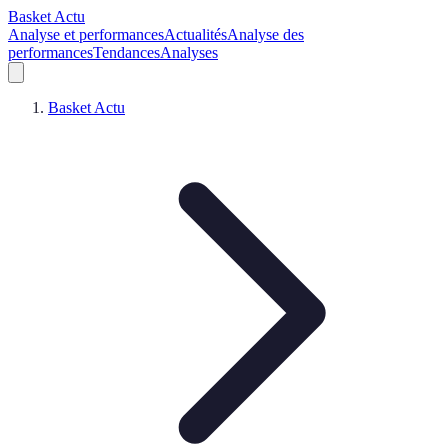
Basket Actu
Analyse et performances
Actualités
Analyse des
performances
Tendances
Analyses
Basket Actu