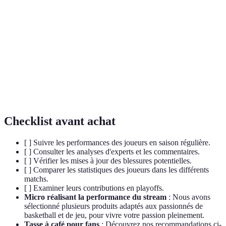
National Basketball Association, la principale ligue
NBA
de basketball professionnelle en Amérique du Nord.
Phase finale de la saison où les meilleures équipes
Playoffs
s'affrontent pour le titre.
Donnée quantitativement mesurable, souvent utilisée
Statistique
pour évaluer les performances des joueurs.
Checklist avant achat
[ ] Suivre les performances des joueurs en saison régulière.
[ ] Consulter les analyses d'experts et les commentaires.
[ ] Vérifier les mises à jour des blessures potentielles.
[ ] Comparer les statistiques des joueurs dans les différents
matchs.
[ ] Examiner leurs contributions en playoffs.
Micro réalisant la performance du stream
: Nous avons
sélectionné plusieurs produits adaptés aux passionnés de
basketball et de jeu, pour vivre votre passion pleinement.
Tasse à café pour fans
: Découvrez nos recommandations ci-