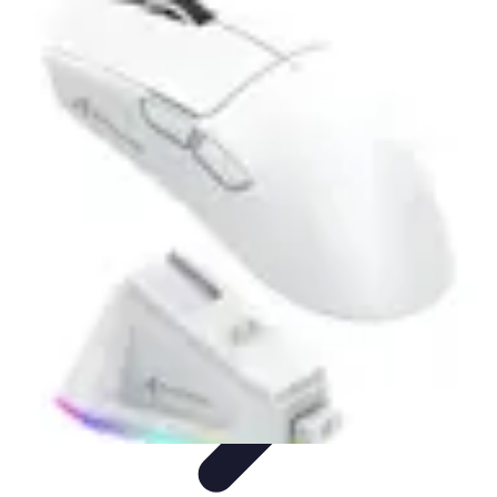
Basket Actu
Analyse et performances
Actualités
Analyse des
performances
Tendances
Analyses
Basket Actu