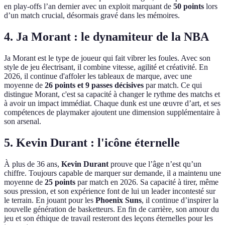
en play-offs l’an dernier avec un exploit marquant de
50 points
lors
d’un match crucial, désormais gravé dans les mémoires.
4. Ja Morant : le dynamiteur de la NBA
Ja Morant est le type de joueur qui fait vibrer les foules. Avec son
style de jeu électrisant, il combine vitesse, agilité et créativité. En
2026, il continue d'affoler les tableaux de marque, avec une
moyenne de
26 points et 9 passes décisives
par match. Ce qui
distingue Morant, c'est sa capacité à changer le rythme des matchs et
à avoir un impact immédiat. Chaque dunk est une œuvre d’art, et ses
compétences de playmaker ajoutent une dimension supplémentaire à
son arsenal.
5. Kevin Durant : l'icône éternelle
À plus de 36 ans,
Kevin Durant
prouve que l’âge n’est qu’un
chiffre. Toujours capable de marquer sur demande, il a maintenu une
moyenne de
25 points
par match en 2026. Sa capacité à tirer, même
sous pression, et son expérience font de lui un leader incontesté sur
le terrain. En jouant pour les
Phoenix Suns
, il continue d’inspirer la
nouvelle génération de basketteurs. En fin de carrière, son amour du
jeu et son éthique de travail resteront des leçons éternelles pour les