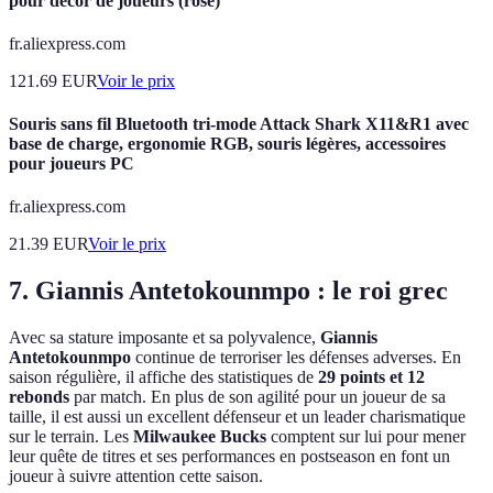
pour décor de joueurs (rose)
fr.aliexpress.com
121.69
EUR
Voir le prix
Souris sans fil Bluetooth tri-mode Attack Shark X11&R1 avec
base de charge, ergonomie RGB, souris légères, accessoires
pour joueurs PC
fr.aliexpress.com
21.39
EUR
Voir le prix
7. Giannis Antetokounmpo : le roi grec
Avec sa stature imposante et sa polyvalence,
Giannis
Antetokounmpo
continue de terroriser les défenses adverses. En
saison régulière, il affiche des statistiques de
29 points et 12
rebonds
par match. En plus de son agilité pour un joueur de sa
taille, il est aussi un excellent défenseur et un leader charismatique
sur le terrain. Les
Milwaukee Bucks
comptent sur lui pour mener
leur quête de titres et ses performances en postseason en font un
joueur à suivre attention cette saison.