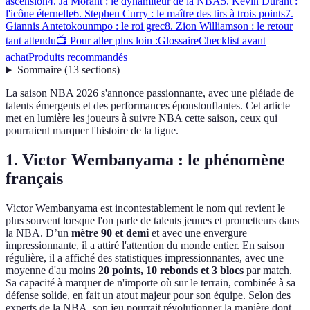
ascension
4. Ja Morant : le dynamiteur de la NBA
5. Kevin Durant :
l'icône éternelle
6. Stephen Curry : le maître des tirs à trois points
7.
Giannis Antetokounmpo : le roi grec
8. Zion Williamson : le retour
tant attendu
📺 Pour aller plus loin :
Glossaire
Checklist avant
achat
Produits recommandés
Sommaire
(
13
sections
)
La saison NBA 2026 s'annonce passionnante, avec une pléiade de
talents émergents et des performances époustouflantes. Cet article
met en lumière les joueurs à suivre NBA cette saison, ceux qui
pourraient marquer l'histoire de la ligue.
1. Victor Wembanyama : le phénomène
français
Victor Wembanyama est incontestablement le nom qui revient le
plus souvent lorsque l'on parle de talents jeunes et prometteurs dans
la NBA. D’un
mètre 90 et demi
et avec une envergure
impressionnante, il a attiré l'attention du monde entier. En saison
régulière, il a affiché des statistiques impressionnantes, avec une
moyenne d'au moins
20 points, 10 rebonds et 3 blocs
par match.
Sa capacité à marquer de n'importe où sur le terrain, combinée à sa
défense solide, en fait un atout majeur pour son équipe. Selon des
experts de la NBA, son jeu pourrait révolutionner la manière dont