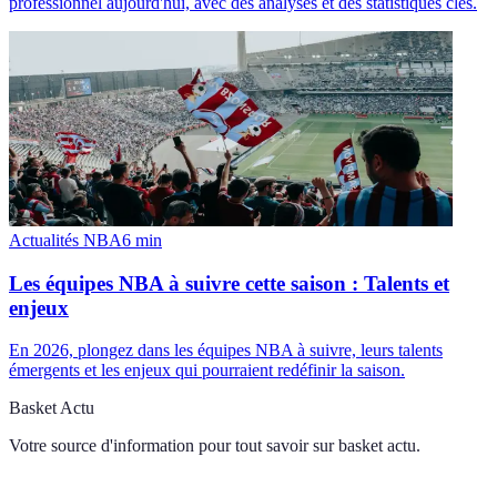
professionnel aujourd'hui, avec des analyses et des statistiques clés.
Actualités NBA
6
min
Les équipes NBA à suivre cette saison : Talents et
enjeux
En 2026, plongez dans les équipes NBA à suivre, leurs talents
émergents et les enjeux qui pourraient redéfinir la saison.
Basket Actu
Votre source d'information pour tout savoir sur
basket actu
.