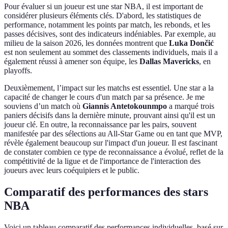
Pour évaluer si un joueur est une star NBA, il est important de
considérer plusieurs éléments clés. D'abord, les statistiques de
performance, notamment les points par match, les rebonds, et les
passes décisives, sont des indicateurs indéniables. Par exemple, au
milieu de la saison 2026, les données montrent que
Luka Dončić
est non seulement au sommet des classements individuels, mais il a
également réussi à amener son équipe, les
Dallas Mavericks
, en
playoffs.
Deuxièmement, l’impact sur les matchs est essentiel. Une star a la
capacité de changer le cours d'un match par sa présence. Je me
souviens d’un match où
Giannis Antetokounmpo
a marqué trois
paniers décisifs dans la dernière minute, prouvant ainsi qu'il est un
joueur clé. En outre, la reconnaissance par les pairs, souvent
manifestée par des sélections au All-Star Game ou en tant que MVP,
révèle également beaucoup sur l'impact d'un joueur. Il est fascinant
de constater combien ce type de reconnaissance a évolué, reflet de la
compétitivité de la ligue et de l'importance de l'interaction des
joueurs avec leurs coéquipiers et le public.
Comparatif des performances des stars
NBA
Voici un tableau comparatif des performances individuelles, basé sur