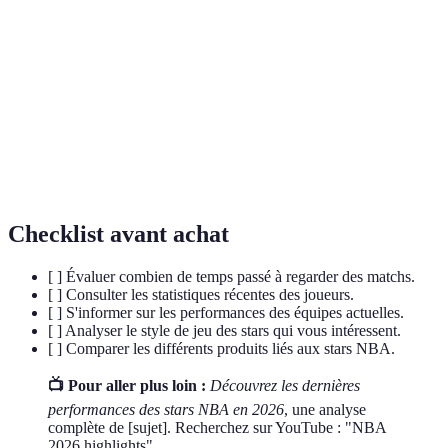
T
concepts clés pour évaluer un contenu.
Most Valuable Player, titre décerné au meilleur joueur
MVP
d'une saison.
All-
Événement annuel où les meilleurs joueurs de la saison
Star
s'affrontent.
Game
Checklist avant achat
[ ] Évaluer combien de temps passé à regarder des matchs.
[ ] Consulter les statistiques récentes des joueurs.
[ ] S'informer sur les performances des équipes actuelles.
[ ] Analyser le style de jeu des stars qui vous intéressent.
[ ] Comparer les différents produits liés aux stars NBA.
📺 Pour aller plus loin :
Découvrez les dernières
performances des stars NBA en 2026
, une analyse
complète de [sujet]. Recherchez sur YouTube : "NBA
2026 highlights".