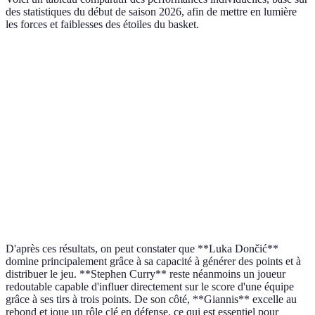
des statistiques du début de saison 2026, afin de mettre en lumière
les forces et faiblesses des étoiles du basket.
Joueur
Points par Match
Rebonds par Match
Stephen Curry
29.5
5.2
Luka Dončić
32.1
8.5
Giannis
28.3
11.0
Antetokounmpo
LeBron James
25.4
6.8
D'après ces résultats, on peut constater que **Luka Dončić**
domine principalement grâce à sa capacité à générer des points et à
distribuer le jeu. **Stephen Curry** reste néanmoins un joueur
redoutable capable d'influer directement sur le score d'une équipe
grâce à ses tirs à trois points. De son côté, **Giannis** excelle au
rebond et joue un rôle clé en défense, ce qui est essentiel pour