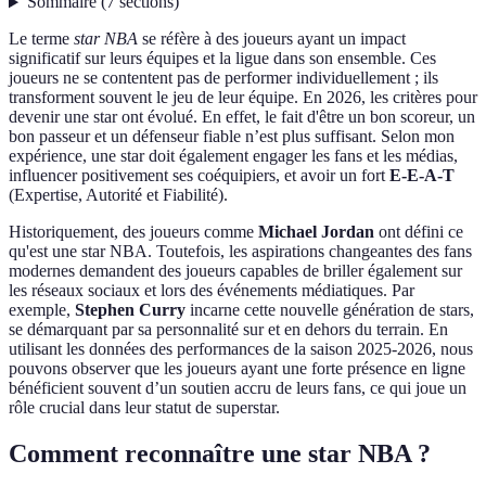
Sommaire
(
7
sections
)
Le terme
star NBA
se réfère à des joueurs ayant un impact
significatif sur leurs équipes et la ligue dans son ensemble. Ces
joueurs ne se contentent pas de performer individuellement ; ils
transforment souvent le jeu de leur équipe. En 2026, les critères pour
devenir une star ont évolué. En effet, le fait d'être un bon scoreur, un
bon passeur et un défenseur fiable n’est plus suffisant. Selon mon
expérience, une star doit également engager les fans et les médias,
influencer positivement ses coéquipiers, et avoir un fort
E-E-A-T
(Expertise, Autorité et Fiabilité).
Historiquement, des joueurs comme
Michael Jordan
ont défini ce
qu'est une star NBA. Toutefois, les aspirations changeantes des fans
modernes demandent des joueurs capables de briller également sur
les réseaux sociaux et lors des événements médiatiques. Par
exemple,
Stephen Curry
incarne cette nouvelle génération de stars,
se démarquant par sa personnalité sur et en dehors du terrain. En
utilisant les données des performances de la saison 2025-2026, nous
pouvons observer que les joueurs ayant une forte présence en ligne
bénéficient souvent d’un soutien accru de leurs fans, ce qui joue un
rôle crucial dans leur statut de superstar.
Comment reconnaître une star NBA ?