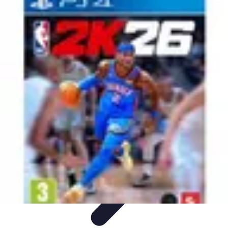
Basket Actu
Analyse et performances
Actualités
Analyse des
performances
Tendances
Analyses
Basket Actu