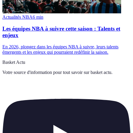
Actualités NBA
6
min
Les équipes NBA à suivre cette saison : Talents et
enjeux
En 2026, plongez dans les équipes NBA à suivre, leurs talents
émergents et les enjeux qui pourraient redéfinir la saison.
Basket Actu
Votre source d'information pour tout savoir sur
basket actu
.