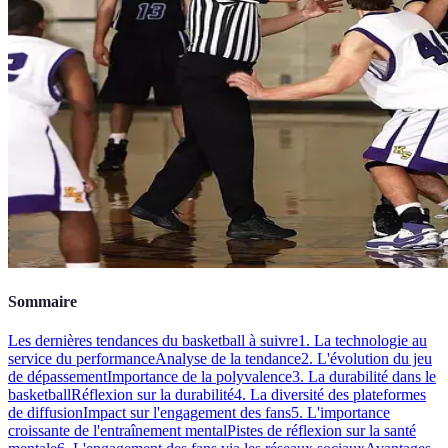
Sommaire
Les dernières tendances du basketball à suivre
1. La technologie au
service du performance
Analyse de la tendance
2. L'évolution du jeu
de dépassement
Importance de la polyvalence
3. La durabilité dans le
basketball
Réflexion sur la durabilité
4. La diversité des plateformes
de diffusion
Impact sur l'engagement des fans
5. L'importance
croissante de l'entraînement mental
Pistes de réflexion sur la santé