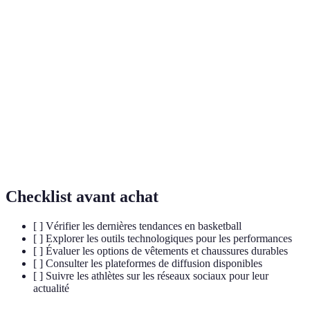
Terme
Définition
Expertise, authorité et fiabilité d'un contenu en
E-E-A-T
ligne.
Capacité d'un joueur à maîtriser plusieurs postes et
Polyvalence
compétences.
Pratiques visant à minimiser l'impact
Durabilité
environnemental du sport.
Checklist avant achat
[ ] Vérifier les dernières tendances en basketball
[ ] Explorer les outils technologiques pour les performances
[ ] Évaluer les options de vêtements et chaussures durables
[ ] Consulter les plateformes de diffusion disponibles
[ ] Suivre les athlètes sur les réseaux sociaux pour leur
actualité