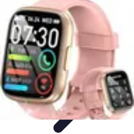
Basket Actu
Analyse et performances
Actualités
Analyse des
performances
Tendances
Analyses
Basket Actu