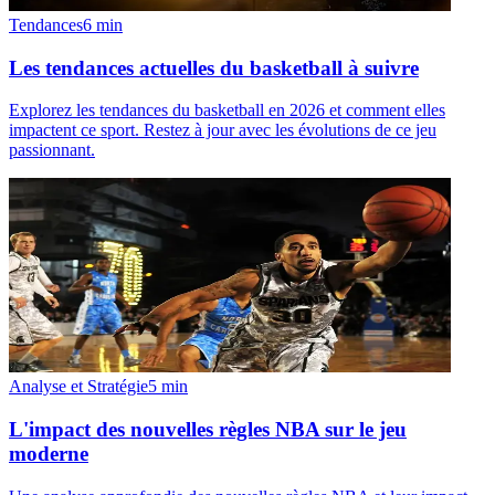
Tendances
6
min
Les tendances actuelles du basketball à suivre
Explorez les tendances du basketball en 2026 et comment elles
impactent ce sport. Restez à jour avec les évolutions de ce jeu
passionnant.
Analyse et Stratégie
5
min
L'impact des nouvelles règles NBA sur le jeu
moderne