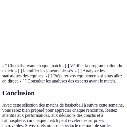
Offense
manipulation du ballon et des mouvements d’équipe.
Tactiques utilisées pour empêcher l’adversaire de
Defense
marquer. Les stratégies de marquage et de zone en sont
des exemples.
Phases éliminatoires d’un championnat où les équipes
Playoffs
s’affrontent au meilleur des séries pour gagner le titre.
## Checklist avant chaque match - [ ] Vérifier la programmation du
match. - [ ] Identifier les joueurs blessés. - [ ] Analyser les
statistiques des équipes. - [ ] Préparer vos équipements si vous allez
en direct. - [ ] Consulter les analyses des experts avant le match.
Conclusion
Avec cette sélection des matchs de basketball à suivre cette semaine,
vous serez bien préparé pour apprécier chaque rencontre. Restez
attentifs aux performances, aux décisions des coachs et à
l'atmosphère, car chaque match peut révéler des surprises
incroyables. Soyez prêts pour un spectacle mémorable sur les