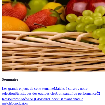
Sommaire
Les grands enjeux de cette semaine
Matchs à suivre : notre
sélection
Statistiques des équipes clés
Comparatif de performance
📺
Ressources vidéo
FAQ
Glossaire
Checklist avant chaque
match
Conclusion