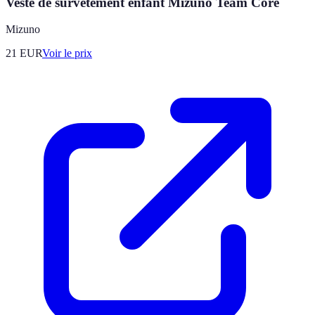
Veste de survêtement enfant Mizuno Team Core
Mizuno
21
EUR
Voir le prix