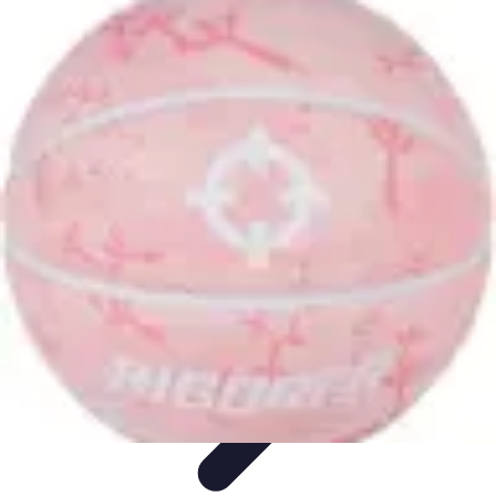
Basket Actu
Analyse et performances
Actualités
Analyse des
performances
Tendances
Analyses
Basket Actu