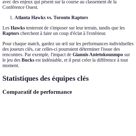
avec des enjeux qui pèsent sur la course au classement de la
Conférence Ouest.
Atlanta Hawks vs. Toronto Raptors
Les
Hawks
tenteront de s'imposer sur leur terrain, tandis que les
Raptors
cherchent à faire un coup d'éclat à l'extérieur.
Pour chaque match, gardez un œil sur les performances individuelles
des joueurs clés, car celles-ci pourraient déterminer l'issue des
rencontres. Par exemple, l'impact de
Giannis Antetokounmpo
sur
le jeu des
Bucks
est indéniable, et il peut créer la différence à tout
moment.
Statistiques des équipes clés
Comparatif de performance
Équipe
Victoires
Défaites
Moins de 100 pts
Plus de
Los
Angeles
35
15
5
10