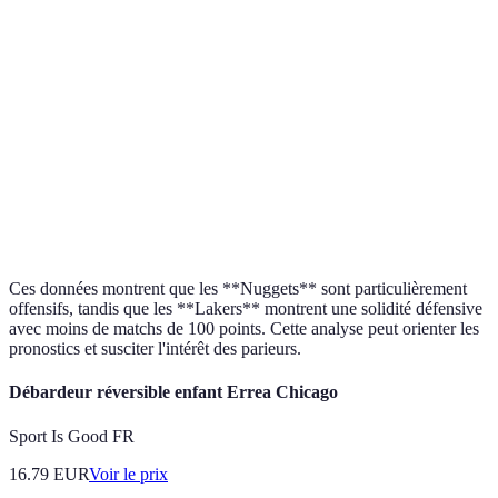
Lakers
Phoenix
32
18
4
8
Suns
Miami
30
20
6
9
Heat
Denver
34
16
3
11
Nuggets
Ces données montrent que les **Nuggets** sont particulièrement
offensifs, tandis que les **Lakers** montrent une solidité défensive
avec moins de matchs de 100 points. Cette analyse peut orienter les
pronostics et susciter l'intérêt des parieurs.
Débardeur réversible enfant Errea Chicago
Sport Is Good FR
16.79
EUR
Voir le prix