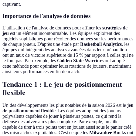
captivant.
Importance de l'analyse de données
L'utilisation de l'analyse de données pour affiner les
stratégies de
jeu
est un élément incontournable. Les équipes exploitent des
logiciels sophistiqués pour récolter des données sur les performances
de chaque joueur. D'après une étude par
Basketball Analytics
, les
équipes qui intègrent des analyses avancées dans leur préparation
ont un taux de victoire supérieure de 15 % par rapport à celles qui ne
le font pas. Par exemple, les
Golden State Warriors
ont adopté
cette méthode pour optimiser leurs rotations de joueurs, maximisant
ainsi leurs performances en fin de match.
Tendance 1 : Le jeu de positionnement
flexible
Un des développements les plus notables de la saison 2026 est le
jeu
de positionnement flexible
. Les équipes adoptent des joueurs
polyvalents capables de jouer à plusieurs postes, ce qui rend la
défense des adversaires plus complexe. Par exemple, un ailier
capable de tirer à trois points tout en jouant aussi sous le panier créé
des mismatches exploitables. C'est ce que les
Milwaukee Bucks
ont