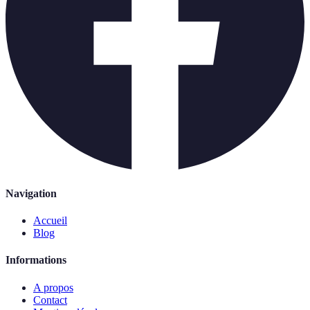
Navigation
Accueil
Blog
Informations
A propos
Contact