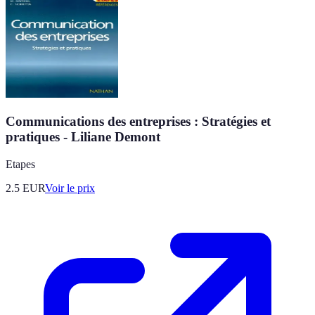
Communications des entreprises : Stratégies et
pratiques - Liliane Demont
Etapes
2.5
EUR
Voir le prix