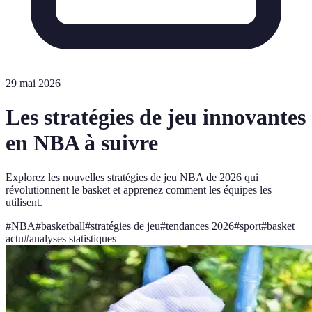
29 mai 2026
Les stratégies de jeu innovantes
en NBA à suivre
Explorez les nouvelles stratégies de jeu NBA de 2026 qui
révolutionnent le basket et apprenez comment les équipes les
utilisent.
#
NBA
#
basketball
#
stratégies de jeu
#
tendances 2026
#
sport
#
basket
actu
#
analyses statistiques