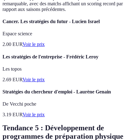
remarquable, avec des matchs affichant un scoring record par
rapport aux saisons précédentes.
Cancer. Les stratégies du futur - Lucien Israel
Espace science
2.00
EUR
Voir le prix
Les stratégies de l'entreprise - Frédéric Leroy
Les topos
2.69
EUR
Voir le prix
Stratégies du chercheur d'emploi - Laurène Genain
De Vecchi poche
3.19
EUR
Voir le prix
Tendance 5 : Développement de
programmes de préparation physique