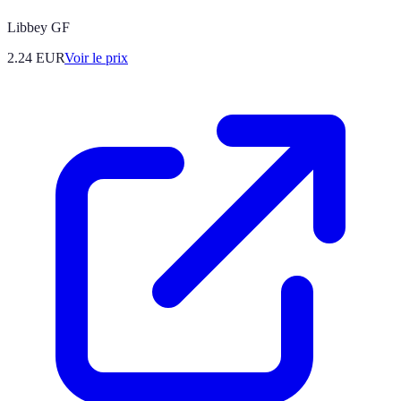
Libbey GF
2.24
EUR
Voir le prix