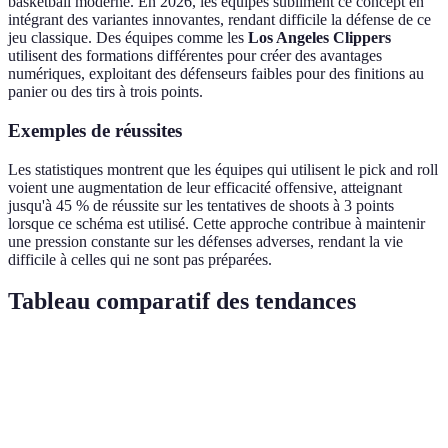
basketball moderne. En 2026, les équipes subliment ce concept en
intégrant des variantes innovantes, rendant difficile la défense de ce
jeu classique. Des équipes comme les
Los Angeles Clippers
utilisent des formations différentes pour créer des avantages
numériques, exploitant des défenseurs faibles pour des finitions au
panier ou des tirs à trois points.
Exemples de réussites
Les statistiques montrent que les équipes qui utilisent le pick and roll
voient une augmentation de leur efficacité offensive, atteignant
jusqu'à 45 % de réussite sur les tentatives de shoots à 3 points
lorsque ce schéma est utilisé. Cette approche contribue à maintenir
une pression constante sur les défenses adverses, rendant la vie
difficile à celles qui ne sont pas préparées.
Tableau comparatif des tendances
Critère
Tendance 1 : Positionnement flexible
Tendance 2
Flexibilité
Globalement élevé
Modéré
des joueurs