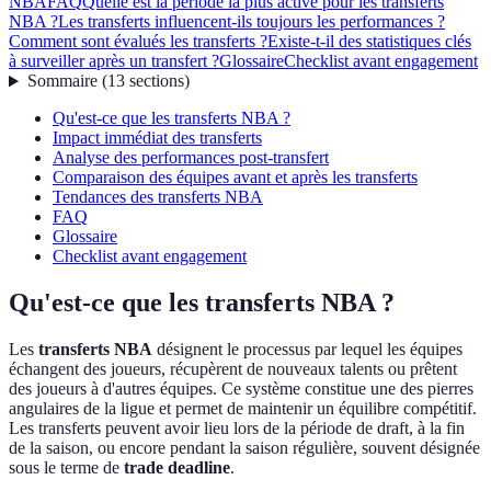
NBA
FAQ
Quelle est la période la plus active pour les transferts
NBA ?
Les transferts influencent-ils toujours les performances ?
Comment sont évalués les transferts ?
Existe-t-il des statistiques clés
à surveiller après un transfert ?
Glossaire
Checklist avant engagement
Sommaire
(
13
sections
)
Qu'est-ce que les transferts NBA ?
Impact immédiat des transferts
Analyse des performances post-transfert
Comparaison des équipes avant et après les transferts
Tendances des transferts NBA
FAQ
Glossaire
Checklist avant engagement
Qu'est-ce que les transferts NBA ?
Les
transferts NBA
désignent le processus par lequel les équipes
échangent des joueurs, récupèrent de nouveaux talents ou prêtent
des joueurs à d'autres équipes. Ce système constitue une des pierres
angulaires de la ligue et permet de maintenir un équilibre compétitif.
Les transferts peuvent avoir lieu lors de la période de draft, à la fin
de la saison, ou encore pendant la saison régulière, souvent désignée
sous le terme de
trade deadline
.