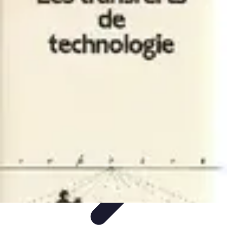
Basket Actu
Analyse et performances
Actualités
Analyse des
performances
Tendances
Analyses
Basket Actu