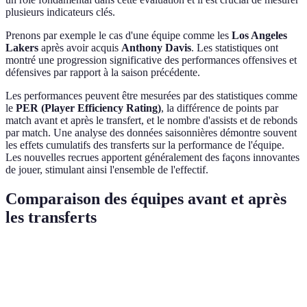
plusieurs indicateurs clés.
Prenons par exemple le cas d'une équipe comme les
Los Angeles
Lakers
après avoir acquis
Anthony Davis
. Les statistiques ont
montré une progression significative des performances offensives et
défensives par rapport à la saison précédente.
Les performances peuvent être mesurées par des statistiques comme
le
PER (Player Efficiency Rating)
, la différence de points par
match avant et après le transfert, et le nombre d'assists et de rebonds
par match. Une analyse des données saisonnières démontre souvent
les effets cumulatifs des transferts sur la performance de l'équipe.
Les nouvelles recrues apportent généralement des façons innovantes
de jouer, stimulant ainsi l'ensemble de l'effectif.
Comparaison des équipes avant et après
les transferts
Équipe
Avant le transfert
Après le transfert
Différence 
Lakers
23-19
31-12
+8