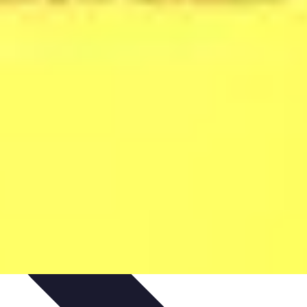
es
Analyses