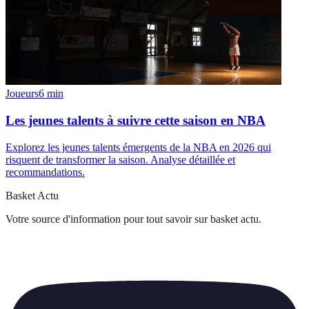
Joueurs
6
min
Les jeunes talents à suivre cette saison en NBA
Explorez les jeunes talents émergents de la NBA en 2026 qui
risquent de transformer la saison. Analyse détaillée et
recommandations.
Basket Actu
Votre source d'information pour tout savoir sur
basket actu
.