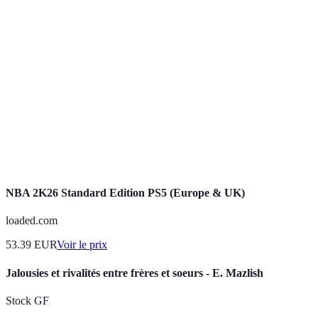
Terme
Définition
Opposition forte entre deux équipes ou joueurs sur
Rivalité
plusieurs saisons.
Phase de finition de la saison où les meilleures équipes
Playoffs
s’affrontent.
Équipe qui réussit à remporter plusieurs titres
Dynastie
consécutifs.
NBA 2K26 Standard Edition PS5 (Europe & UK)
loaded.com
53.39
EUR
Voir le prix
Jalousies et rivalités entre frères et soeurs - E. Mazlish
Stock GF