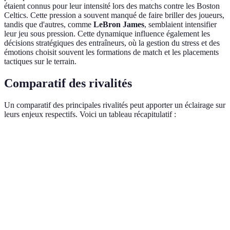
étaient connus pour leur intensité lors des matchs contre les Boston
Celtics. Cette pression a souvent manqué de faire briller des joueurs,
tandis que d'autres, comme
LeBron James
, semblaient intensifier
leur jeu sous pression. Cette dynamique influence également les
décisions stratégiques des entraîneurs, où la gestion du stress et des
émotions choisit souvent les formations de match et les placements
tactiques sur le terrain.
Comparatif des rivalités
Un comparatif des principales rivalités peut apporter un éclairage sur
leurs enjeux respectifs. Voici un tableau récapitulatif :
Rivalité
Historique
Équipes clés
Impact sur la ligue
Celtics
12 finales
Celtics,
Influence culturelle
vs
NBA depuis
Lakers
énorme
Lakers
les années 60
80’s, 90’s,
Bulls vs
Jordan, Bad
grands
Propulsion de MJ
Pistons
Boys