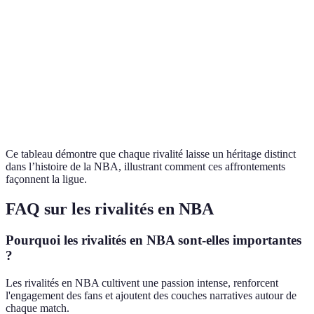
affrontements
Knicks
90’s, rivalité
Ewing,
Hauteur des
vs Heat
de caractère
Riley
émotions
Warriors
2015-2018, 4
Curry,
Changement des
vs
finales
LeBron
dynasties
Cavaliers
consécutives
Ce tableau démontre que chaque rivalité laisse un héritage distinct
dans l’histoire de la NBA, illustrant comment ces affrontements
façonnent la ligue.
FAQ sur les rivalités en NBA
Pourquoi les rivalités en NBA sont-elles importantes
?
Les rivalités en NBA cultivent une passion intense, renforcent
l'engagement des fans et ajoutent des couches narratives autour de
chaque match.