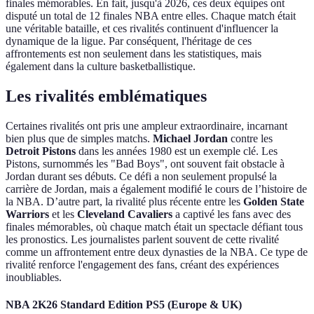
finales mémorables. En fait, jusqu'à 2026, ces deux équipes ont
disputé un total de 12 finales NBA entre elles. Chaque match était
une véritable bataille, et ces rivalités continuent d'influencer la
dynamique de la ligue. Par conséquent, l'héritage de ces
affrontements est non seulement dans les statistiques, mais
également dans la culture basketballistique.
Les rivalités emblématiques
Certaines rivalités ont pris une ampleur extraordinaire, incarnant
bien plus que de simples matchs.
Michael Jordan
contre les
Detroit Pistons
dans les années 1980 est un exemple clé. Les
Pistons, surnommés les "Bad Boys", ont souvent fait obstacle à
Jordan durant ses débuts. Ce défi a non seulement propulsé la
carrière de Jordan, mais a également modifié le cours de l’histoire de
la NBA. D’autre part, la rivalité plus récente entre les
Golden State
Warriors
et les
Cleveland Cavaliers
a captivé les fans avec des
finales mémorables, où chaque match était un spectacle défiant tous
les pronostics. Les journalistes parlent souvent de cette rivalité
comme un affrontement entre deux dynasties de la NBA. Ce type de
rivalité renforce l'engagement des fans, créant des expériences
inoubliables.
NBA 2K26 Standard Edition PS5 (Europe & UK)