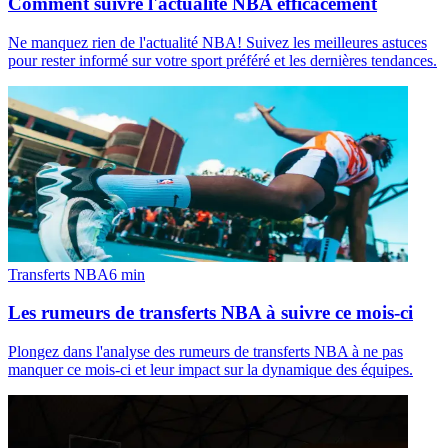
Comment suivre l'actualité NBA efficacement
Ne manquez rien de l'actualité NBA! Suivez les meilleures astuces
pour rester informé sur votre sport préféré et les dernières tendances.
Transferts NBA
6
min
Les rumeurs de transferts NBA à suivre ce mois-ci
Plongez dans l'analyse des rumeurs de transferts NBA à ne pas
manquer ce mois-ci et leur impact sur la dynamique des équipes.