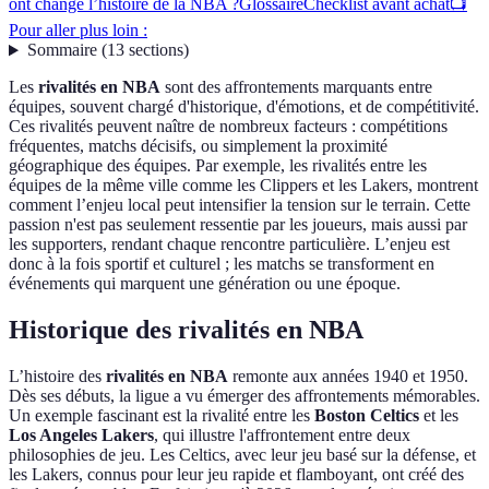
ont changé l’histoire de la NBA ?
Glossaire
Checklist avant achat
📺
Pour aller plus loin :
Sommaire
(
13
sections
)
Les
rivalités en NBA
sont des affrontements marquants entre
équipes, souvent chargé d'historique, d'émotions, et de compétitivité.
Ces rivalités peuvent naître de nombreux facteurs : compétitions
fréquentes, matchs décisifs, ou simplement la proximité
géographique des équipes. Par exemple, les rivalités entre les
équipes de la même ville comme les Clippers et les Lakers, montrent
comment l’enjeu local peut intensifier la tension sur le terrain. Cette
passion n'est pas seulement ressentie par les joueurs, mais aussi par
les supporters, rendant chaque rencontre particulière. L’enjeu est
donc à la fois sportif et culturel ; les matchs se transforment en
événements qui marquent une génération ou une époque.
Historique des rivalités en NBA
L’histoire des
rivalités en NBA
remonte aux années 1940 et 1950.
Dès ses débuts, la ligue a vu émerger des affrontements mémorables.
Un exemple fascinant est la rivalité entre les
Boston Celtics
et les
Los Angeles Lakers
, qui illustre l'affrontement entre deux
philosophies de jeu. Les Celtics, avec leur jeu basé sur la défense, et
les Lakers, connus pour leur jeu rapide et flamboyant, ont créé des