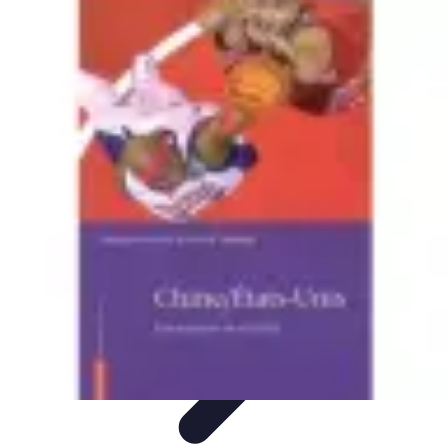
Basket Actu
Analyse et performances
Actualités
Analyse des
performances
Tendances
Analyses
Basket Actu