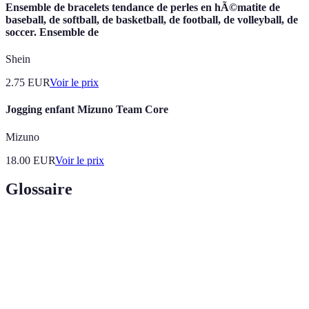
Ensemble de bracelets tendance de perles en hÃ©matite de
baseball, de softball, de basketball, de football, de volleyball, de
soccer. Ensemble de
Shein
2.75
EUR
Voir le prix
Jogging enfant Mizuno Team Core
Mizuno
18.00
EUR
Voir le prix
Glossaire
Terme
Définition
Vitesse
La rapidité avec laquelle un joueur exécute une
d'exécution
action lors d'un match.