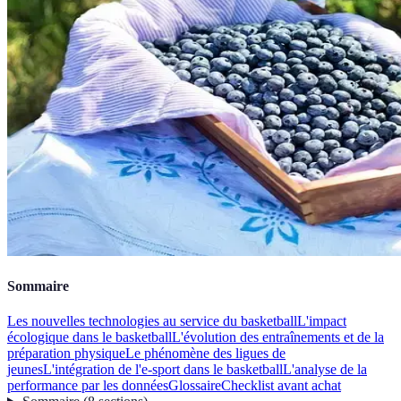
Sommaire
Les nouvelles technologies au service du basketball
L'impact
écologique dans le basketball
L'évolution des entraînements et de la
préparation physique
Le phénomène des ligues de
jeunes
L'intégration de l'e-sport dans le basketball
L'analyse de la
performance par les données
Glossaire
Checklist avant achat