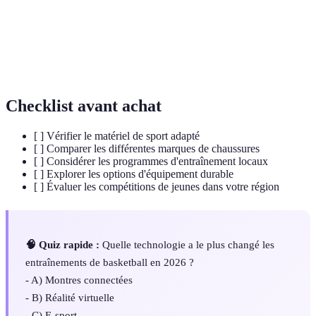
Préparation
Techniques utilisées pour améliorer la
mentale
concentration et réduire le stress des athlètes.
Une stratégie de jeu qui privilégie la rapidité des
Small Ball
mouvements et la polyvalence des joueurs.
Checklist avant achat
[ ] Vérifier le matériel de sport adapté
[ ] Comparer les différentes marques de chaussures
[ ] Considérer les programmes d'entraînement locaux
[ ] Explorer les options d'équipement durable
[ ] Évaluer les compétitions de jeunes dans votre région
🧠 Quiz rapide :
Quelle technologie a le plus changé les
entraînements de basketball en 2026 ?
- A) Montres connectées
- B) Réalité virtuelle
- C) E-sport