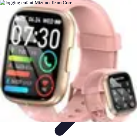
Basket Actu
Analyse et performances
Actualités
Analyse des
performances
Tendances
Analyses
Basket Actu