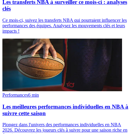
Les transferts NBA à surveiller ce mois-ci : analyses
clés
Ce mois-ci, suivez les transferts NBA qui pourraient influencer les
performances des équipes. Analysez les mouvements clés et leurs
impacts !
Performances
6
min
Les meilleures performances individuelles en NBA à
suivre cette saison
Plongez dans l'univers des performances individuelles en NBA
2026. Découvrez les joueurs clés à suivre pour une saison riche en