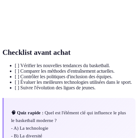
analyser les performances et optimiser les stratégies
Sportive
de jeu.
Politique visant à accueillir et à représenter des
Inclusion
individus de toutes origines, capacités et identités
dans le milieu sportif.
Checklist avant achat
[ ] Vérifier les nouvelles tendances du basketball.
[ ] Comparer les méthodes d'entraînement actuelles.
[ ] Contrôler les politiques d'inclusion des équipes.
[ ] Évaluer les meilleures technologies utilisées dans le sport.
[ ] Suivre l'évolution des ligues de jeunes.
🧠 Quiz rapide :
Quel est l'élément clé qui influence le plus
le basketball moderne ?
- A) La technologie
- B) La diversité