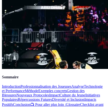
Sommaire
Introduction
Professionnalisation des Joueuses
Analyse
Technologie
et Performance
Méthode
Exemples concrets
Gestion des
Blessures
Nouveaux Protocoles
Impact
Culture du Jeune
Initiatives
Populaires
Répercussions Futures
Diversité et Inclusion
Impacts
Positifs
Conclusion
📺 Pour aller plus loin :
Glossaire
Checklist avant