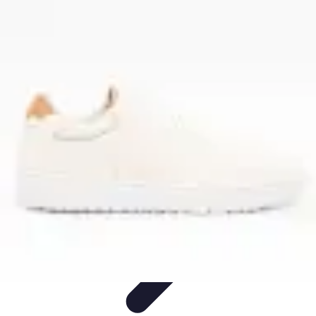
Basket Actu
Analyse et performances
Actualités
Analyse des
performances
Tendances
Analyses
Basket Actu