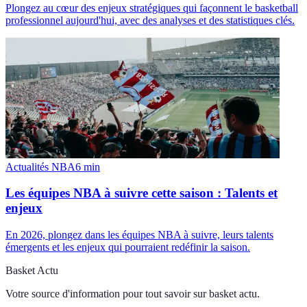
Plongez au cœur des enjeux stratégiques qui façonnent le basketball
professionnel aujourd'hui, avec des analyses et des statistiques clés.
Actualités NBA
6
min
Les équipes NBA à suivre cette saison : Talents et
enjeux
En 2026, plongez dans les équipes NBA à suivre, leurs talents
émergents et les enjeux qui pourraient redéfinir la saison.
Basket Actu
Votre source d'information pour tout savoir sur
basket actu
.