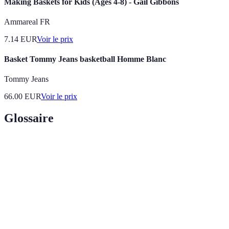
Making Baskets for Kids (Ages 4-8) - Gail Gibbons
Ammareal FR
7.14
EUR
Voir le prix
Basket Tommy Jeans basketball Homme Blanc
Tommy Jeans
66.00
EUR
Voir le prix
Glossaire
Terme
Définition
Compétition de basketball réservée aux femmes, en
Basketball
pleine croissance en popularité et en
Féminin
professionnalisation.
Utilisation de données et de statistiques pour
Analytique