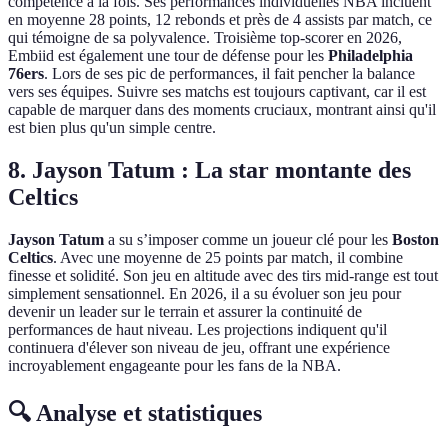
compétence à la fois. Ses performances individuelles NBA incluent
en moyenne 28 points, 12 rebonds et près de 4 assists par match, ce
qui témoigne de sa polyvalence. Troisième top-scorer en 2026,
Embiid est également une tour de défense pour les
Philadelphia
76ers
. Lors de ses pic de performances, il fait pencher la balance
vers ses équipes. Suivre ses matchs est toujours captivant, car il est
capable de marquer dans des moments cruciaux, montrant ainsi qu'il
est bien plus qu'un simple centre.
8. Jayson Tatum : La star montante des
Celtics
Jayson Tatum
a su s’imposer comme un joueur clé pour les
Boston
Celtics
. Avec une moyenne de 25 points par match, il combine
finesse et solidité. Son jeu en altitude avec des tirs mid-range est tout
simplement sensationnel. En 2026, il a su évoluer son jeu pour
devenir un leader sur le terrain et assurer la continuité de
performances de haut niveau. Les projections indiquent qu'il
continuera d'élever son niveau de jeu, offrant une expérience
incroyablement engageante pour les fans de la NBA.
🔍 Analyse et statistiques