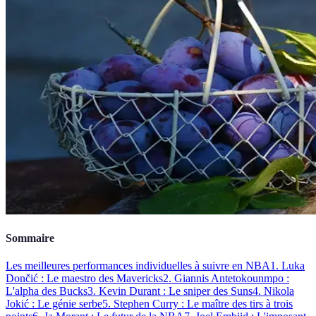
Sommaire
Les meilleures performances individuelles à suivre en NBA
1. Luka
Dončić : Le maestro des Mavericks
2. Giannis Antetokounmpo :
L'alpha des Bucks
3. Kevin Durant : Le sniper des Suns
4. Nikola
Jokić : Le génie serbe
5. Stephen Curry : Le maître des tirs à trois