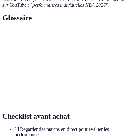
sur YouTube : "performances individuelles NBA 2026".
Glossaire
Terme
Définition
Joueur le plus précieux de la saison choisi par des
MVP
votants et des experts.
Abréviation de statistiques, ce sont des données
Stats
chiffrées qui définissent la performance d'un joueur.
Ensemble de compétences techniques ou
Masterclass
stratégiques enseignées par un expert.
Checklist avant achat
[ ] Regarder des matchs en direct pour évaluer les
performances.