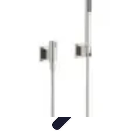
Basket Actu
Analyse et performances
Actualités
Analyse des
performances
Tendances
Analyses
Basket Actu