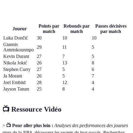
Points par
Rebonds par
Passes décisives
Joueur
match
match
par match
Luka Dončić
30
10
10
Giannis
29
11
5
Antetokounmpo
Kevin Durant
27
7
5
Nikola Jokić
26
13
8
Stephen Curry
27
5
6
Ja Morant
26
5
7
Joel Embiid
28
12
4
Jayson Tatum
25
8
4
📺 Ressource Vidéo
>
📺 Pour aller plus loin :
Analyses des performances des joueurs
stars de la NBA, découvrez les secrets de leur succès. Recherchez