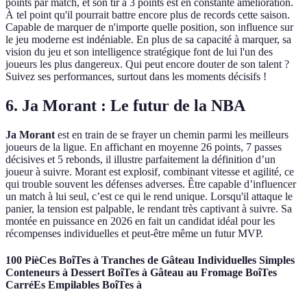
points par match, et son tir à 3 points est en constante amélioration.
À tel point qu'il pourrait battre encore plus de records cette saison.
Capable de marquer de n'importe quelle position, son influence sur
le jeu moderne est indéniable. En plus de sa capacité à marquer, sa
vision du jeu et son intelligence stratégique font de lui l'un des
joueurs les plus dangereux. Qui peut encore douter de son talent ?
Suivez ses performances, surtout dans les moments décisifs !
6. Ja Morant : Le futur de la NBA
Ja Morant
est en train de se frayer un chemin parmi les meilleurs
joueurs de la ligue. En affichant en moyenne 26 points, 7 passes
décisives et 5 rebonds, il illustre parfaitement la définition d’un
joueur à suivre. Morant est explosif, combinant vitesse et agilité, ce
qui trouble souvent les défenses adverses. Être capable d’influencer
un match à lui seul, c’est ce qui le rend unique. Lorsqu'il attaque le
panier, la tension est palpable, le rendant très captivant à suivre. Sa
montée en puissance en 2026 en fait un candidat idéal pour les
récompenses individuelles et peut-être même un futur MVP.
100 PièCes BoîTes à Tranches de Gâteau Individuelles Simples
Conteneurs à Dessert BoîTes à Gâteau au Fromage BoîTes
CarréEs Empilables BoîTes à