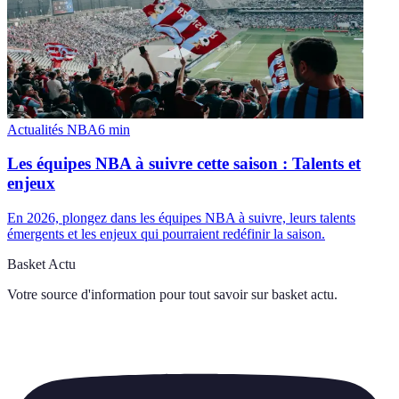
Actualités NBA
6
min
Les équipes NBA à suivre cette saison : Talents et
enjeux
En 2026, plongez dans les équipes NBA à suivre, leurs talents
émergents et les enjeux qui pourraient redéfinir la saison.
Basket Actu
Votre source d'information pour tout savoir sur
basket actu
.