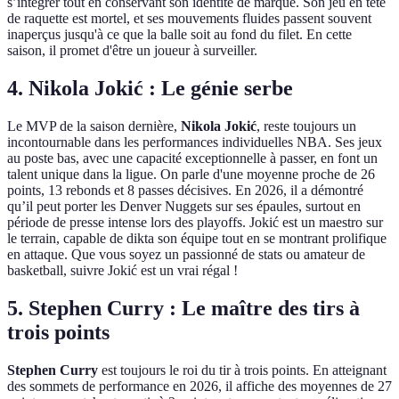
s’intégrer tout en conservant son identité de marque. Son jeu en tête
de raquette est mortel, et ses mouvements fluides passent souvent
inaperçus jusqu'à ce que la balle soit au fond du filet. En cette
saison, il promet d'être un joueur à surveiller.
4. Nikola Jokić : Le génie serbe
Le MVP de la saison dernière,
Nikola Jokić
, reste toujours un
incontournable dans les performances individuelles NBA. Ses jeux
au poste bas, avec une capacité exceptionnelle à passer, en font un
talent unique dans la ligue. On parle d'une moyenne proche de 26
points, 13 rebonds et 8 passes décisives. En 2026, il a démontré
qu’il peut porter les Denver Nuggets sur ses épaules, surtout en
période de presse intense lors des playoffs. Jokić est un maestro sur
le terrain, capable de dikta son équipe tout en se montrant prolifique
en attaque. Que vous soyez un passionné de stats ou amateur de
basketball, suivre Jokić est un vrai régal !
5. Stephen Curry : Le maître des tirs à
trois points
Stephen Curry
est toujours le roi du tir à trois points. En atteignant
des sommets de performance en 2026, il affiche des moyennes de 27