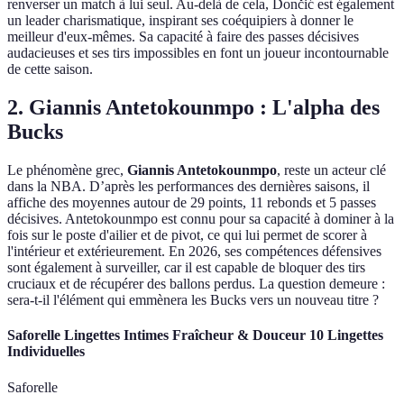
renverser un match à lui seul. Au-delà de cela, Dončić est également
un leader charismatique, inspirant ses coéquipiers à donner le
meilleur d'eux-mêmes. Sa capacité à faire des passes décisives
audacieuses et ses tirs impossibles en font un joueur incontournable
de cette saison.
2. Giannis Antetokounmpo : L'alpha des
Bucks
Le phénomène grec,
Giannis Antetokounmpo
, reste un acteur clé
dans la NBA. D’après les performances des dernières saisons, il
affiche des moyennes autour de 29 points, 11 rebonds et 5 passes
décisives. Antetokounmpo est connu pour sa capacité à dominer à la
fois sur le poste d'ailier et de pivot, ce qui lui permet de scorer à
l'intérieur et extérieurement. En 2026, ses compétences défensives
sont également à surveiller, car il est capable de bloquer des tirs
cruciaux et de récupérer des ballons perdus. La question demeure :
sera-t-il l'élément qui emmènera les Bucks vers un nouveau titre ?
Saforelle Lingettes Intimes Fraîcheur & Douceur 10 Lingettes
Individuelles
Saforelle