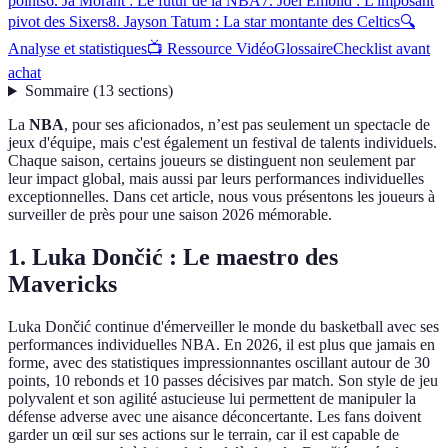
points
6. Ja Morant : Le futur de la NBA
7. Joel Embiid : L'imposant
pivot des Sixers
8. Jayson Tatum : La star montante des Celtics
🔍
Analyse et statistiques
📺 Ressource Vidéo
Glossaire
Checklist avant
achat
Sommaire
(
13
sections
)
La
NBA
, pour ses aficionados, n’est pas seulement un spectacle de
jeux d'équipe, mais c'est également un festival de talents individuels.
Chaque saison, certains joueurs se distinguent non seulement par
leur impact global, mais aussi par leurs performances individuelles
exceptionnelles. Dans cet article, nous vous présentons les joueurs à
surveiller de près pour une saison 2026 mémorable.
1. Luka Dončić : Le maestro des
Mavericks
Luka Dončić continue d'émerveiller le monde du basketball avec ses
performances individuelles NBA. En 2026, il est plus que jamais en
forme, avec des statistiques impressionnantes oscillant autour de 30
points, 10 rebonds et 10 passes décisives par match. Son style de jeu
polyvalent et son agilité astucieuse lui permettent de manipuler la
défense adverse avec une aisance déconcertante. Les fans doivent
garder un œil sur ses actions sur le terrain, car il est capable de