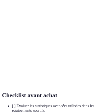
Terme
Définition
Mesures utilisées pour analyser les performances
Statistiques
des joueurs et des équipes au-delà des statistiques
avancées
traditionnelles.
Outils qui permettent de collecter des données sur
Technologie
les joueurs, telles que leur position, vitesse et
de suivi
performances pendant les matchs.
Le phénomène autour de la mode des chaussures de
Culture
sport, particulièrement celles créées en
sneaker
collaboration avec des athlètes, qui influence à la
fois la mode et le basketball.
Checklist avant achat
[ ] Évaluer les statistiques avancées utilisées dans les
équipements sportifs.