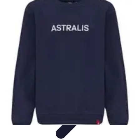
Basket Actu
Analyse et performances
Actualités
Analyse des
performances
Tendances
Analyses
Basket Actu