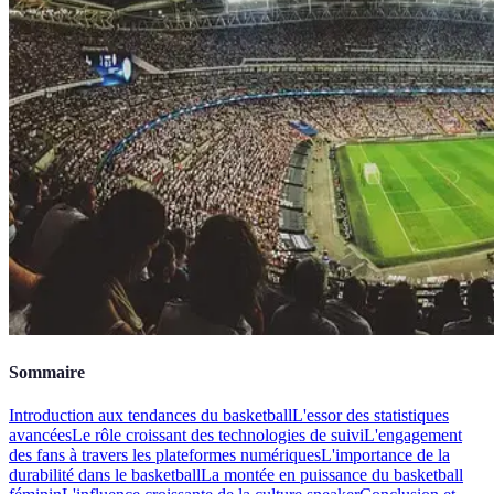
Sommaire
Introduction aux tendances du basketball
L'essor des statistiques
avancées
Le rôle croissant des technologies de suivi
L'engagement
des fans à travers les plateformes numériques
L'importance de la
durabilité dans le basketball
La montée en puissance du basketball