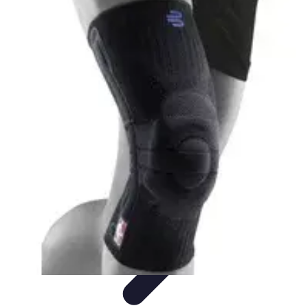
Basket Actu
Analyse et performances
Actualités
Analyse des
performances
Tendances
Analyses
Basket Actu