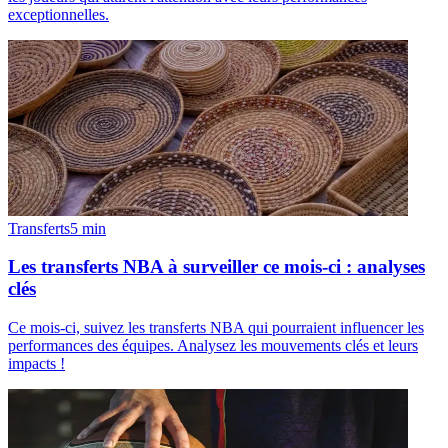
exceptionnelles.
Transferts
5
min
Les transferts NBA à surveiller ce mois-ci : analyses
clés
Ce mois-ci, suivez les transferts NBA qui pourraient influencer les
performances des équipes. Analysez les mouvements clés et leurs
impacts !