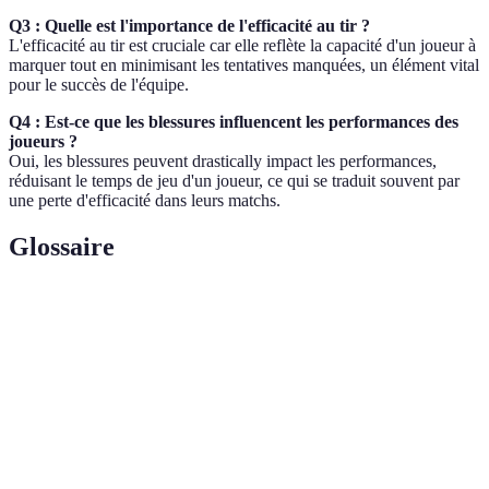
Q3 : Quelle est l'importance de l'efficacité au tir ?
L'efficacité au tir est cruciale car elle reflète la capacité d'un joueur à
marquer tout en minimisant les tentatives manquées, un élément vital
pour le succès de l'équipe.
Q4 : Est-ce que les blessures influencent les performances des
joueurs ?
Oui, les blessures peuvent drastically impact les performances,
réduisant le temps de jeu d'un joueur, ce qui se traduit souvent par
une perte d'efficacité dans leurs matchs.
Glossaire
Terme
Définition
Mesurement de l'efficacité d'un joueur dans un
Performance
match.
MVP (Most
Titre attribué au joueur ayant le plus fort impact
Valuable
sur son équipe au cours d'une saison.
Player)