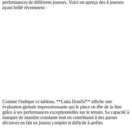
performances de différents joueurs. Voici un aperçu des 4 joueurs
ayant brillé récemment :
Joueur
Points / Match
Rebounds / Match
Passe
LeBron James
30.1
8.5
7.0
Stephen Curry
29.0
5.2
6.3
Giannis
28.9
11.4
5.5
Antetokounmpo
Luka Dončić
31.5
9.7
8.2
Comme l'indique ce tableau, **Luka Dončić** affiche une
évaluation globale impressionnante qui le place en tête de la liste
grâce à ses performances exceptionnelles sur le terrain. Sa capacité à
marquer de manière constante tout en contribuant à des passes
décisives en fait un joueur complet et difficile à arrêter.