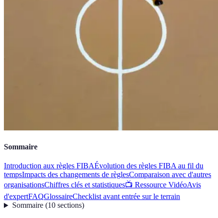
Sommaire
Introduction aux règles FIBA
Évolution des règles FIBA au fil du
temps
Impacts des changements de règles
Comparaison avec d'autres
organisations
Chiffres clés et statistiques
📺 Ressource Vidéo
Avis
d'expert
FAQ
Glossaire
Checklist avant entrée sur le terrain
Sommaire
(
10
sections
)