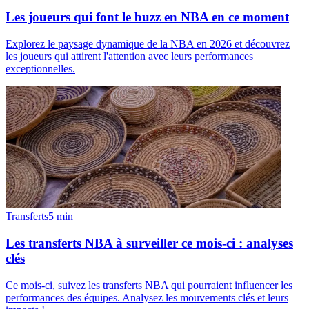
Les joueurs qui font le buzz en NBA en ce moment
Explorez le paysage dynamique de la NBA en 2026 et découvrez
les joueurs qui attirent l'attention avec leurs performances
exceptionnelles.
Transferts
5
min
Les transferts NBA à surveiller ce mois-ci : analyses
clés
Ce mois-ci, suivez les transferts NBA qui pourraient influencer les
performances des équipes. Analysez les mouvements clés et leurs