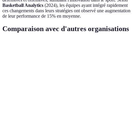
Basketball Analytics
(2024), les équipes ayant intégré rapidement
ces changements dans leurs stratégies ont observé une augmentation
de leur performance de 15% en moyenne.
Comparaison avec d'autres organisations
Critère
FIBA
NBA
NCAA
Implication
Change la
Durée d'une
10
12
20
gestion du
période
minutes
minutes
minutes
temps
Impacte les
Distance 3
6.75
7.24
6.32
stratégies de
points
mètres
mètres
métres
tir
Affecte la
Temps de
24
24
30
vitesse du
possession
secondes
secondes
secondes
jeu