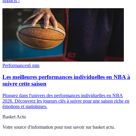
impacts !
Performances
6
min
Les meilleures performances individuelles en NBA à
suivre cette saison
Plongez dans l'univers des performances individuelles en NBA
2026. Découvrez les joueurs clés à suivre pour une saison riche en
émotions et statistiques.
Basket Actu
Votre source d'information pour tout savoir sur
basket actu
.