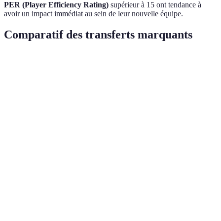
PER (Player Efficiency Rating)
supérieur à 15 ont tendance à
avoir un impact immédiat au sein de leur nouvelle équipe.
Comparatif des transferts marquants
Joueur
Équipe actuelle
Équipe précédente
Impact esti
K.
Phoenix Suns
Brooklyn Nets
Élevé
Durant
L.
Los Angeles
Cleveland Cavaliers
Très Élevé
James
Lakers
J.
Philadelphia
Miami Heat
Modéré
Embiid
76ers
K.
Dallas
Boston Celtics
Élevé
Irving
Mavericks