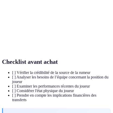
Efficiency
terrain en prenant en compte ses statistiques.
Rating)
Franchise
Joueur considéré comme la pièce maîtresse d'une
Player
équipe et sur lequel elle se construit.
Date limite à laquelle tous les transferts doivent
Trade
être finalisés afin d'être pris en compte durant la
Deadline
saison.
Checklist avant achat
[ ] Vérifier la crédibilité de la source de la rumeur
[ ] Analyser les besoins de l’équipe concernant la position du
joueur
[ ] Examiner les performances récentes du joueur
[ ] Considérer l'état physique du joueur
[ ] Prendre en compte les implications financières des
transferts