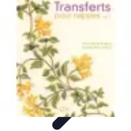
Basket Actu
Analyse et performances
Actualités
Analyse des
performances
Tendances
Analyses
Basket Actu