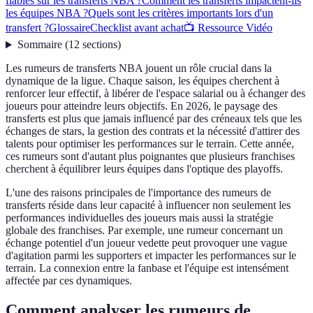
fiables sur les transferts NBA ?
Comment les transferts impactent-ils
les équipes NBA ?
Quels sont les critères importants lors d'un
transfert ?
Glossaire
Checklist avant achat
📺 Ressource Vidéo
Sommaire
(
12
sections
)
Les rumeurs de transferts NBA jouent un rôle crucial dans la
dynamique de la ligue. Chaque saison, les équipes cherchent à
renforcer leur effectif, à libérer de l'espace salarial ou à échanger des
joueurs pour atteindre leurs objectifs. En 2026, le paysage des
transferts est plus que jamais influencé par des créneaux tels que les
échanges de stars, la gestion des contrats et la nécessité d'attirer des
talents pour optimiser les performances sur le terrain. Cette année,
ces rumeurs sont d'autant plus poignantes que plusieurs franchises
cherchent à équilibrer leurs équipes dans l'optique des playoffs.
L'une des raisons principales de l'importance des rumeurs de
transferts réside dans leur capacité à influencer non seulement les
performances individuelles des joueurs mais aussi la stratégie
globale des franchises. Par exemple, une rumeur concernant un
échange potentiel d'un joueur vedette peut provoquer une vague
d'agitation parmi les supporters et impacter les performances sur le
terrain. La connexion entre la fanbase et l'équipe est intensément
affectée par ces dynamiques.
Comment analyser les rumeurs de