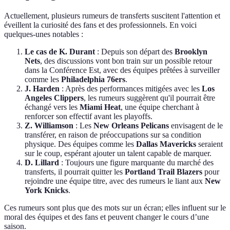
Actuellement, plusieurs rumeurs de transferts suscitent l'attention et
éveillent la curiosité des fans et des professionnels. En voici
quelques-unes notables :
Le cas de K. Durant
: Depuis son départ des
Brooklyn
Nets
, des discussions vont bon train sur un possible retour
dans la Conférence Est, avec des équipes prêtées à surveiller
comme les
Philadelphia 76ers
.
J. Harden
: Après des performances mitigées avec les
Los
Angeles Clippers
, les rumeurs suggèrent qu'il pourrait être
échangé vers les
Miami Heat
, une équipe cherchant à
renforcer son effectif avant les playoffs.
Z. Williamson
: Les
New Orleans Pelicans
envisagent de le
transférer, en raison de préoccupations sur sa condition
physique. Des équipes comme les
Dallas Mavericks
seraient
sur le coup, espérant ajouter un talent capable de marquer.
D. Lillard
: Toujours une figure marquante du marché des
transferts, il pourrait quitter les
Portland Trail Blazers
pour
rejoindre une équipe titre, avec des rumeurs le liant aux
New
York Knicks
.
Ces rumeurs sont plus que des mots sur un écran; elles influent sur le
moral des équipes et des fans et peuvent changer le cours d’une
saison.