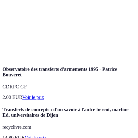
Trade
La date limite jusqu'à laquelle les équipes peuvent
Deadline
réaliser des échanges de joueurs.
Free
Période où les joueurs sans contrat peuvent signer avec
Agency
n'importe quelle équipe.
Cap
Limite maximale de dépenses qu'une équipe peut
Salary
engager pour payer ses joueurs.
Observatoire des transferts d'armements 1995 - Patrice
Bouveret
CDRPC GF
2.00
EUR
Voir le prix
Transferts de concepts : d'un savoir à l'autre bercot, martine
Ed. universitaires de Dijon
recyclivre.com
14.80
EUR
Voir le prix