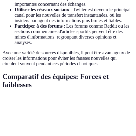
importantes concernant des échanges.
Utiliser les réseaux sociaux
: Twitter est devenu le principal
canal pour les nouvelles de transfert instantanées, où les
insiders partagent des informations plus brutes et fiables.
Participer à des forums
: Les forums comme Reddit ou les
sections commentaires d'articles sportifs peuvent être des
mines d'informations, regroupant diverses opinions et
analyses.
Avec une variété de sources disponibles, il peut être avantageux de
croiser les informations pour éviter les fausses nouvelles qui
circulent souvent pendant ces périodes chaotiques.
Comparatif des équipes: Forces et
faiblesses
Équipe
Forces
Faiblesses
Verdict
Los
Étoiles
Manque de
Prêts pour la
Angeles
montantes,
profondeur
victoire
Lakers
forte direction
de banc