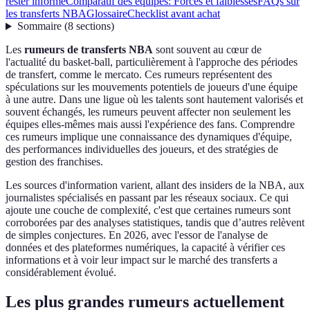
rester informé
Comparatif des équipes: Forces et faiblesses
FAQs sur
les transferts NBA
Glossaire
Checklist avant achat
Sommaire
(
8
sections
)
Les
rumeurs de transferts NBA
sont souvent au cœur de
l'actualité du basket-ball, particulièrement à l'approche des périodes
de transfert, comme le mercato. Ces rumeurs représentent des
spéculations sur les mouvements potentiels de joueurs d'une équipe
à une autre. Dans une ligue où les talents sont hautement valorisés et
souvent échangés, les rumeurs peuvent affecter non seulement les
équipes elles-mêmes mais aussi l'expérience des fans. Comprendre
ces rumeurs implique une connaissance des dynamiques d'équipe,
des performances individuelles des joueurs, et des stratégies de
gestion des franchises.
Les sources d'information varient, allant des insiders de la NBA, aux
journalistes spécialisés en passant par les réseaux sociaux. Ce qui
ajoute une couche de complexité, c'est que certaines rumeurs sont
corroborées par des analyses statistiques, tandis que d’autres relèvent
de simples conjectures. En 2026, avec l'essor de l'analyse de
données et des plateformes numériques, la capacité à vérifier ces
informations et à voir leur impact sur le marché des transferts a
considérablement évolué.
Les plus grandes rumeurs actuellement