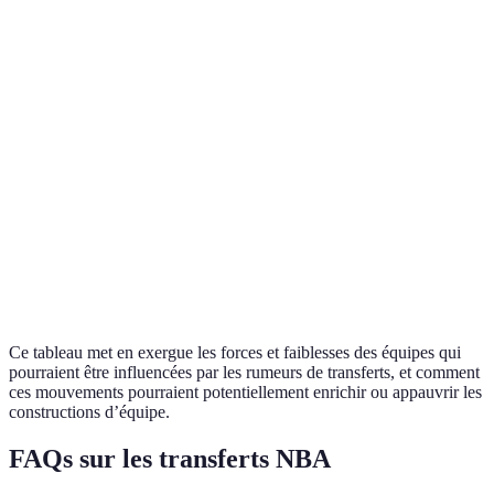
Jeunes talents
Brooklyn
Instabilité de
En
et flexibilité
Nets
l’effectif
reconstruction
salariale
Golden
Âge avancé
Expérience et
State
des joueurs
À surveiller
jeux d'équipe
Warriors
clés
Défense
Miami
Manque de
En quête de
agressive et
Heat
banc solide
renouveau
bonne chimie
Ce tableau met en exergue les forces et faiblesses des équipes qui
pourraient être influencées par les rumeurs de transferts, et comment
ces mouvements pourraient potentiellement enrichir ou appauvrir les
constructions d’équipe.
FAQs sur les transferts NBA