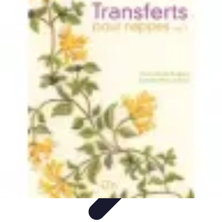
Basket Actu
Analyse et performances
Actualités
Analyse des
performances
Tendances
Analyses
Basket Actu