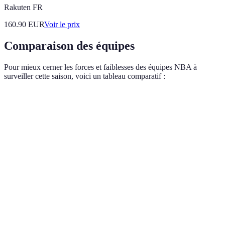
Rakuten FR
160.90
EUR
Voir le prix
Comparaison des équipes
Pour mieux cerner les forces et faiblesses des équipes NBA à
surveiller cette saison, voici un tableau comparatif :
Équipe
Force
Faiblesse
Verdict
Peine à
Los Angeles
Expérience de
Blessures
maintenir le
Lakers
LeBron
rythme
Milwaukee
Puissance
Problèmes
Favori à
Bucks
d'Antetokounmpo
en défense
l'Est
Injuries
Peut
Miami Heat
Défense robuste
de base
surprendre