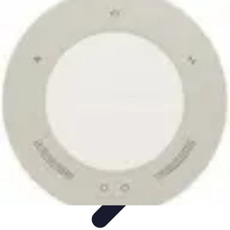
Basket Actu
Analyse et performances
Actualités
Analyse des
performances
Tendances
Analyses
Basket Actu