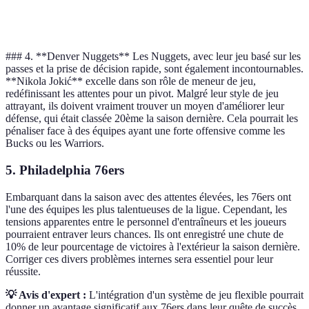
3
3
0
120
### 4. **Denver Nuggets** Les Nuggets, avec leur jeu basé sur les
passes et la prise de décision rapide, sont également incontournables.
**Nikola Jokić** excelle dans son rôle de meneur de jeu,
redéfinissant les attentes pour un pivot. Malgré leur style de jeu
attrayant, ils doivent vraiment trouver un moyen d'améliorer leur
défense, qui était classée 20ème la saison dernière. Cela pourrait les
pénaliser face à des équipes ayant une forte offensive comme les
Bucks ou les Warriors.
5.
Philadelphia 76ers
Embarquant dans la saison avec des attentes élevées, les 76ers ont
l'une des équipes les plus talentueuses de la ligue. Cependant, les
tensions apparentes entre le personnel d'entraîneurs et les joueurs
pourraient entraver leurs chances. Ils ont enregistré une chute de
10% de leur pourcentage de victoires à l'extérieur la saison dernière.
Corriger ces divers problèmes internes sera essentiel pour leur
réussite.
💡 Avis d'expert :
L'intégration d'un système de jeu flexible pourrait
donner un avantage significatif aux 76ers dans leur quête de succès.