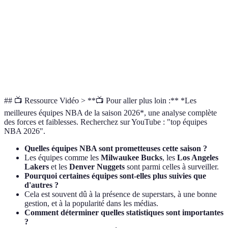
Denver
Jeu rapide et
Manque
Équipe à
Nuggets
fluide
de défense
suivre
Doit trouver
Philadelphia
Talents
Problèmes
une
76ers
individuels
internes
dynamique
## 📺 Ressource Vidéo > **📺 Pour aller plus loin :** *Les
meilleures équipes NBA de la saison 2026*, une analyse complète
des forces et faiblesses. Recherchez sur YouTube : "top équipes
NBA 2026".
Quelles équipes NBA sont prometteuses cette saison ?
Les équipes comme les
Milwaukee Bucks
, les
Los Angeles
Lakers
et les
Denver Nuggets
sont parmi celles à surveiller.
Pourquoi certaines équipes sont-elles plus suivies que
d'autres ?
Cela est souvent dû à la présence de superstars, à une bonne
gestion, et à la popularité dans les médias.
Comment déterminer quelles statistiques sont importantes
?