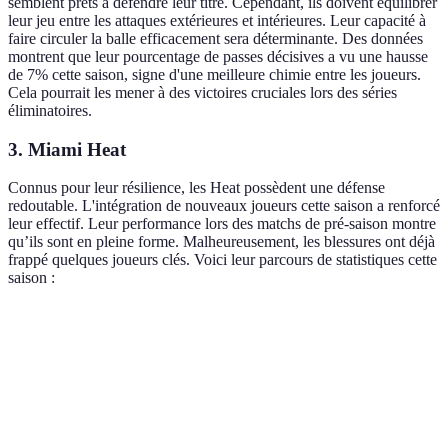
semblent prêts à défendre leur titre. Cependant, ils doivent équilibrer
leur jeu entre les attaques extérieures et intérieures. Leur capacité à
faire circuler la balle efficacement sera déterminante. Des données
montrent que leur pourcentage de passes décisives a vu une hausse
de 7% cette saison, signe d'une meilleure chimie entre les joueurs.
Cela pourrait les mener à des victoires cruciales lors des séries
éliminatoires.
3.
Miami Heat
Connus pour leur résilience, les Heat possèdent une défense
redoutable. L'intégration de nouveaux joueurs cette saison a renforcé
leur effectif. Leur performance lors des matchs de pré-saison montre
qu’ils sont en pleine forme. Malheureusement, les blessures ont déjà
frappé quelques joueurs clés. Voici leur parcours de statistiques cette
saison :
Match
Victoires
Défaites
Points par match
1
1
0
110
2
1
1
102