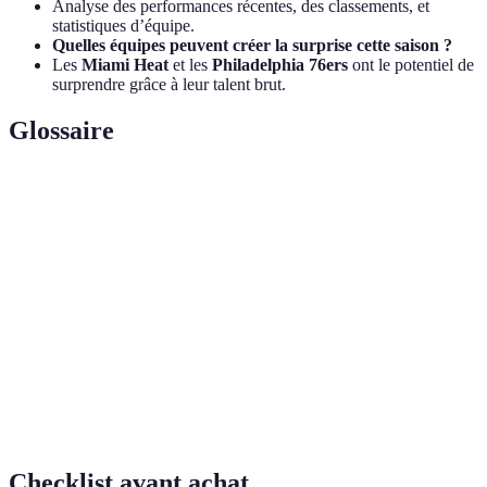
Analyse des performances récentes, des classements, et
statistiques d’équipe.
Quelles équipes peuvent créer la surprise cette saison ?
Les
Miami Heat
et les
Philadelphia 76ers
ont le potentiel de
surprendre grâce à leur talent brut.
Glossaire
Terme
Définition
Cohésion
L'unité et la synergie entre les joueurs d'une
d'équipe
équipe.
Statistique
Méthodes de mesure des performances au-delà des
avancée
simples points marqués.
Dynamiques
Interactions et stratégies que les équipes adoptent
de jeu
pendant un match.
Checklist avant achat