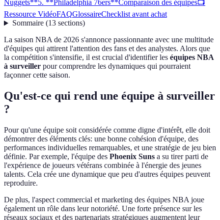
Nuggets**
5. **Philadelphia 76ers**
Comparaison des équipes
📺
Ressource Vidéo
FAQ
Glossaire
Checklist avant achat
Sommaire
(
13
sections
)
La saison NBA de 2026 s'annonce passionnante avec une multitude
d'équipes qui attirent l'attention des fans et des analystes. Alors que
la compétition s'intensifie, il est crucial d'identifier les
équipes NBA
à surveiller
pour comprendre les dynamiques qui pourraient
façonner cette saison.
Qu'est-ce qui rend une équipe à surveiller
?
Pour qu'une équipe soit considérée comme digne d'intérêt, elle doit
démontrer des éléments clés: une bonne cohésion d'équipe, des
performances individuelles remarquables, et une stratégie de jeu bien
définie. Par exemple, l'équipe des
Phoenix Suns
a su tirer parti de
l'expérience de joueurs vétérans combinée à l'énergie des jeunes
talents. Cela crée une dynamique que peu d'autres équipes peuvent
reproduire.
De plus, l'aspect commercial et marketing des équipes NBA joue
également un rôle dans leur notoriété. Une forte présence sur les
réseaux sociaux et des partenariats stratégiques augmentent leur