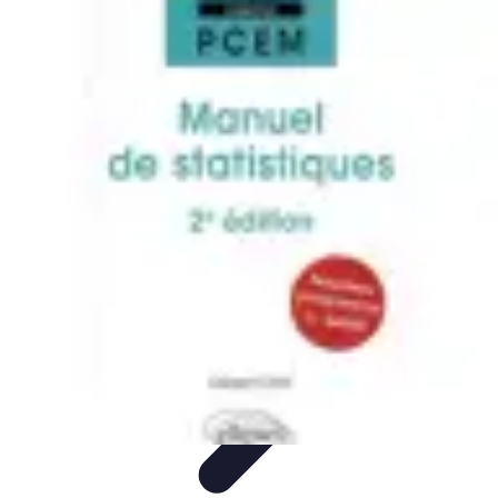
Basket Actu
Analyse et performances
Actualités
Analyse des
performances
Tendances
Analyses
Basket Actu