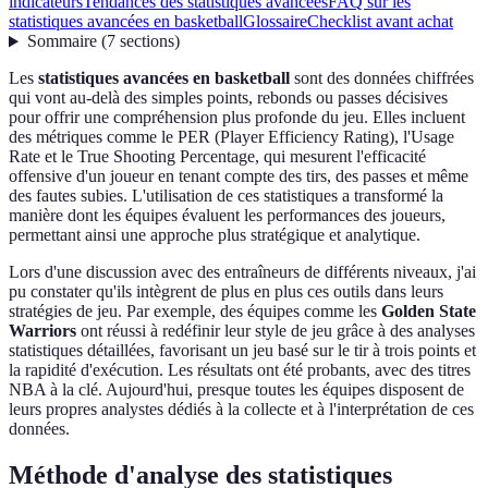
indicateurs
Tendances des statistiques avancées
FAQ sur les
statistiques avancées en basketball
Glossaire
Checklist avant achat
Sommaire
(
7
sections
)
Les
statistiques avancées en basketball
sont des données chiffrées
qui vont au-delà des simples points, rebonds ou passes décisives
pour offrir une compréhension plus profonde du jeu. Elles incluent
des métriques comme le PER (Player Efficiency Rating), l'Usage
Rate et le True Shooting Percentage, qui mesurent l'efficacité
offensive d'un joueur en tenant compte des tirs, des passes et même
des fautes subies. L'utilisation de ces statistiques a transformé la
manière dont les équipes évaluent les performances des joueurs,
permettant ainsi une approche plus stratégique et analytique.
Lors d'une discussion avec des entraîneurs de différents niveaux, j'ai
pu constater qu'ils intègrent de plus en plus ces outils dans leurs
stratégies de jeu. Par exemple, des équipes comme les
Golden State
Warriors
ont réussi à redéfinir leur style de jeu grâce à des analyses
statistiques détaillées, favorisant un jeu basé sur le tir à trois points et
la rapidité d'exécution. Les résultats ont été probants, avec des titres
NBA à la clé. Aujourd'hui, presque toutes les équipes disposent de
leurs propres analystes dédiés à la collecte et à l'interprétation de ces
données.
Méthode d'analyse des statistiques