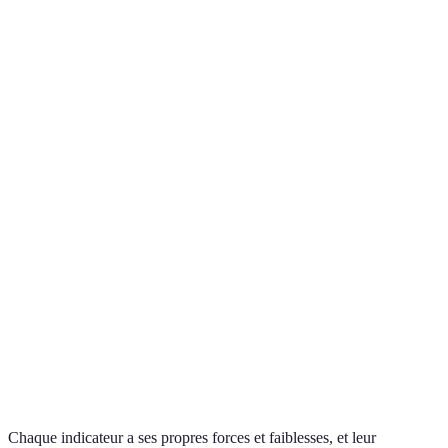
Tient compte
Ne
True
des tirs, des
Précise
considère
Shooting
lancers francs
l'efficacité de
pas le
Percentage
et des trois
tir
volume tiré
points
Mesure le
Peut être
pourcentage de
Évalue
Usage
biaisé par le
possessions
l'impact
Rate
système de
utilisées par un
offensif
jeu
joueur
Évalue la
Ne prend
performance
pas en
Defensive
Utile pour
défensive d'un
compte tous
Real Plus-
les analyses
joueur par
les joueurs
Minus
détaillées
rapport aux
sur le
autres
terrain
Chaque indicateur a ses propres forces et faiblesses, et leur