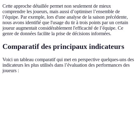
Cette approche détaillée permet non seulement de mieux
comprendre les joueurs, mais aussi d’optimiser l’ensemble de
l’équipe. Par exemple, lors d'une analyse de la saison précédente,
nous avons identifié que l'usage du tir à trois points par un certain
joueur augmentait considérablement l'efficacité de l’équipe. Ce
genre de données facilite la prise de décisions informées.
Comparatif des principaux indicateurs
Voici un tableau comparatif qui met en perspective quelques-uns des
indicateurs les plus utilisés dans l’évaluation des performances des
joueurs :
Indicateur
Description
Avantages
Limites
Peu
Évalue
représentatif
l'efficacité
Facilite les
PER
en cas de
globale d'un
comparaisons
faible temps
joueur
de jeu