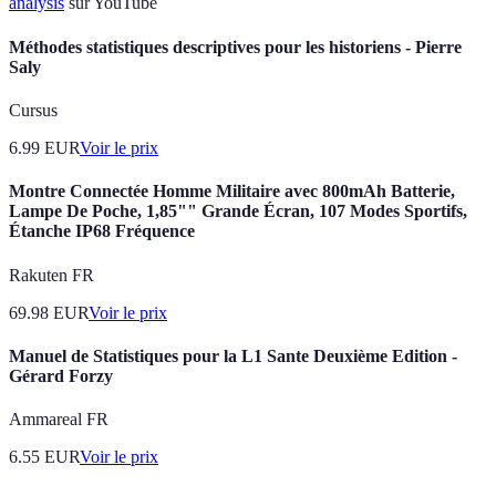
analysis
sur YouTube
Méthodes statistiques descriptives pour les historiens - Pierre
Saly
Cursus
6.99
EUR
Voir le prix
Montre Connectée Homme Militaire avec 800mAh Batterie,
Lampe De Poche, 1,85"" Grande Écran, 107 Modes Sportifs,
Étanche IP68 Fréquence
Rakuten FR
69.98
EUR
Voir le prix
Manuel de Statistiques pour la L1 Sante Deuxième Edition -
Gérard Forzy
Ammareal FR
6.55
EUR
Voir le prix