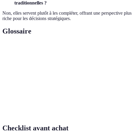
traditionnelles ?
Non, elles servent plutôt à les compléter, offrant une perspective plus
riche pour les décisions stratégiques.
Glossaire
Terme
Définition
Mesure de la productivité d'un joueur prenant en
Efficacité
compte les performances au tir et en passes.
Box Plus/Minus
, un indicateur évaluant la
BPM
contribution à l’équipe par rapport au temps de jeu.
Discipline utilisant des données pour optimiser la
Analytique
prise de décision dans divers domaines.
Checklist avant achat