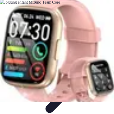
Basket Actu
Analyse et performances
Actualités
Analyse des
performances
Tendances
Analyses
Basket Actu