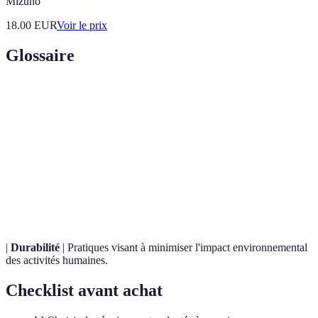
Mizuno
18.00
EUR
Voir le prix
Glossaire
Terme
Définition
Capacité d'un joueur à exceller dans plusieurs rôles
Polyvalence
sur le terrain.
Analyse de
Utilisation de données quantitatives pour optimiser
données
les performances et les stratégies.
|
Durabilité
| Pratiques visant à minimiser l'impact environnemental
des activités humaines.
Checklist avant achat