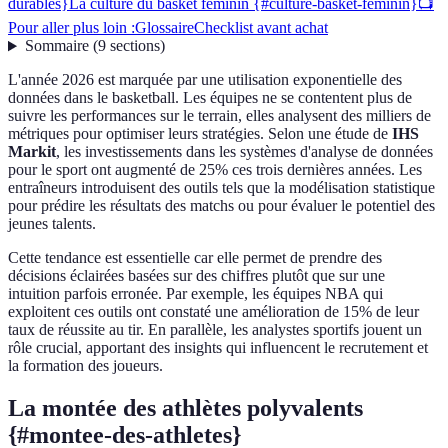
durables}
La culture du basket féminin {#culture-basket-feminin}
📺
Pour aller plus loin :
Glossaire
Checklist avant achat
Sommaire
(
9
sections
)
L'année 2026 est marquée par une utilisation exponentielle des
données dans le basketball. Les équipes ne se contentent plus de
suivre les performances sur le terrain, elles analysent des milliers de
métriques pour optimiser leurs stratégies. Selon une étude de
IHS
Markit
, les investissements dans les systèmes d'analyse de données
pour le sport ont augmenté de 25% ces trois dernières années. Les
entraîneurs introduisent des outils tels que la modélisation statistique
pour prédire les résultats des matchs ou pour évaluer le potentiel des
jeunes talents.
Cette tendance est essentielle car elle permet de prendre des
décisions éclairées basées sur des chiffres plutôt que sur une
intuition parfois erronée. Par exemple, les équipes NBA qui
exploitent ces outils ont constaté une amélioration de 15% de leur
taux de réussite au tir. En parallèle, les analystes sportifs jouent un
rôle crucial, apportant des insights qui influencent le recrutement et
la formation des joueurs.
La montée des athlètes polyvalents
{#montee-des-athletes}