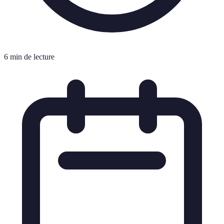
6 min de lecture