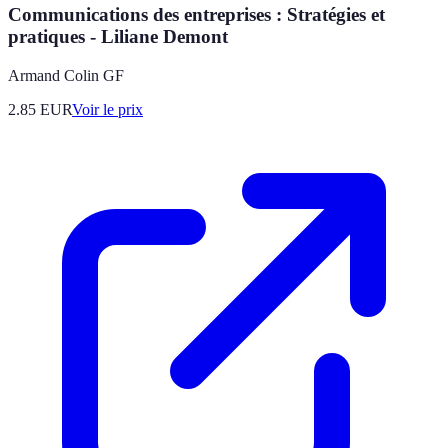
Communications des entreprises : Stratégies et
pratiques - Liliane Demont
Armand Colin GF
2.85
EUR
Voir le prix