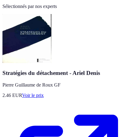
Sélectionnés par nos experts
Stratégies du détachement - Ariel Denis
Pierre Guillaume de Roux GF
2.46
EUR
Voir le prix