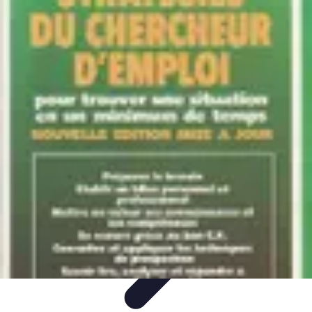
Basket Actu
Analyse et performances
Actualités
Analyse des
performances
Tendances
Analyses
Basket Actu