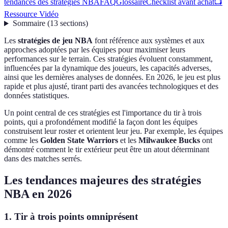
tendances des stratégies NBA
FAQ
Glossaire
Checklist avant achat
📺
Ressource Vidéo
Sommaire
(
13
sections
)
Les
stratégies de jeu NBA
font référence aux systèmes et aux
approches adoptées par les équipes pour maximiser leurs
performances sur le terrain. Ces stratégies évoluent constamment,
influencées par la dynamique des joueurs, les capacités adverses,
ainsi que les dernières analyses de données. En 2026, le jeu est plus
rapide et plus ajusté, tirant parti des avancées technologiques et des
données statistiques.
Un point central de ces stratégies est l'importance du tir à trois
points, qui a profondément modifié la façon dont les équipes
construisent leur roster et orientent leur jeu. Par exemple, les équipes
comme les
Golden State Warriors
et les
Milwaukee Bucks
ont
démontré comment le tir extérieur peut être un atout déterminant
dans des matches serrés.
Les tendances majeures des stratégies
NBA en 2026
1. Tir à trois points omniprésent