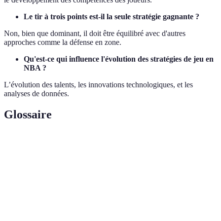
Le tir à trois points est-il la seule stratégie gagnante ?
Non, bien que dominant, il doit être équilibré avec d'autres
approches comme la défense en zone.
Qu'est-ce qui influence l'évolution des stratégies de jeu en
NBA ?
L’évolution des talents, les innovations technologiques, et les
analyses de données.
Glossaire
Terme
Définition
Tir à trois
Un tir effectué derrière la ligne des trois points,
points
comptant pour trois points.
Utilisation de données statistiques pour évaluer la
Analytics
performance et optimiser les stratégies de jeu.