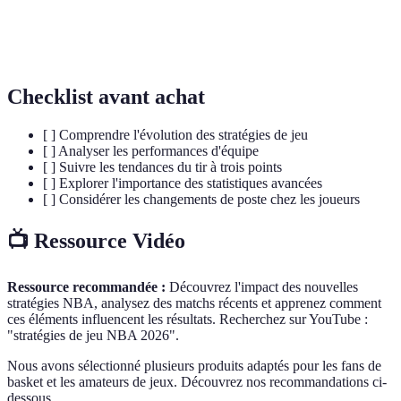
Flexibilité
Capacité d'un joueur à jouer plusieurs positions sur
positionnelle
le terrain, donnant plus d'options à l'équipe.
Checklist avant achat
[ ] Comprendre l'évolution des stratégies de jeu
[ ] Analyser les performances d'équipe
[ ] Suivre les tendances du tir à trois points
[ ] Explorer l'importance des statistiques avancées
[ ] Considérer les changements de poste chez les joueurs
📺 Ressource Vidéo
Ressource recommandée :
Découvrez l'impact des nouvelles
stratégies NBA, analysez des matchs récents et apprenez comment
ces éléments influencent les résultats. Recherchez sur YouTube :
"stratégies de jeu NBA 2026".
Nous avons sélectionné plusieurs produits adaptés pour les fans de
basket et les amateurs de jeux. Découvrez nos recommandations ci-
dessous.