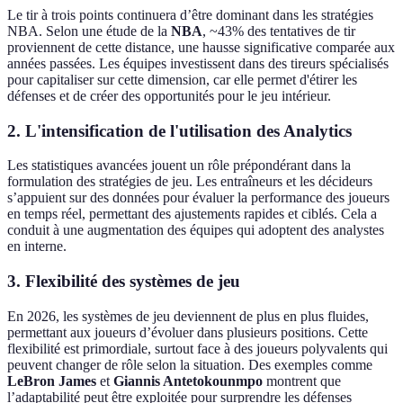
Le tir à trois points continuera d’être dominant dans les stratégies
NBA. Selon une étude de la
NBA
, ~43% des tentatives de tir
proviennent de cette distance, une hausse significative comparée aux
années passées. Les équipes investissent dans des tireurs spécialisés
pour capitaliser sur cette dimension, car elle permet d'étirer les
défenses et de créer des opportunités pour le jeu intérieur.
2. L'intensification de l'utilisation des Analytics
Les statistiques avancées jouent un rôle prépondérant dans la
formulation des stratégies de jeu. Les entraîneurs et les décideurs
s’appuient sur des données pour évaluer la performance des joueurs
en temps réel, permettant des ajustements rapides et ciblés. Cela a
conduit à une augmentation des équipes qui adoptent des analystes
en interne.
3. Flexibilité des systèmes de jeu
En 2026, les systèmes de jeu deviennent de plus en plus fluides,
permettant aux joueurs d’évoluer dans plusieurs positions. Cette
flexibilité est primordiale, surtout face à des joueurs polyvalents qui
peuvent changer de rôle selon la situation. Des exemples comme
LeBron James
et
Giannis Antetokounmpo
montrent que
l’adaptabilité peut être exploitée pour surprendre les défenses