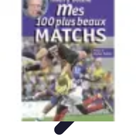
Basket Actu
Analyse et performances
Actualités
Analyse des
performances
Tendances
Analyses
Basket Actu