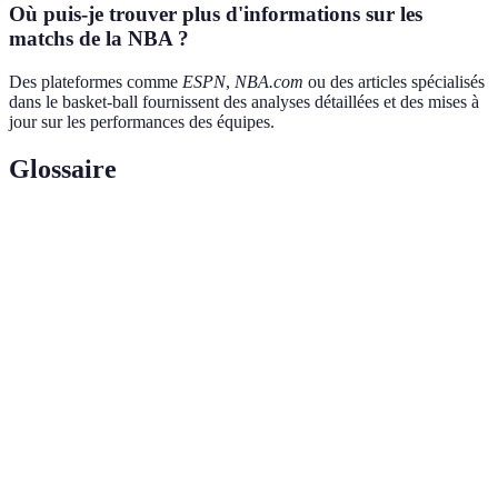
Où puis-je trouver plus d'informations sur les
matchs de la NBA ?
Des plateformes comme
ESPN
,
NBA.com
ou des articles spécialisés
dans le basket-ball fournissent des analyses détaillées et des mises à
jour sur les performances des équipes.
Glossaire
Terme
Définition
Rencontre critique qui peut influencer le résultat
Match clé
d'une saison ou des playoffs.
Données chiffrées qui évaluent les performances des
Statistiques
joueurs et des équipes.
Séries de matchs éliminatoires qui déterminent le
Playoffs
champion de la saison NBA.