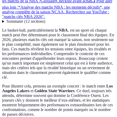
les matchs de la NBA ?
Glossaire
Checklist avant achat
📺 Pour aller
plus loin :*Analyse des matchs NBA : les moments décisifs*, une
analyse complète de la saison NCAA. Recherchez sur YouTube :
"matchs clés NBA 2026".
Sommaire
(
12
sections
)
Le basket-ball, particulièrement la
NBA
, est un sport où chaque
match peut être déterminant pour le classement final des équipes. En
2026, plusieurs matchs clés ont marqué la saison, non seulement sur
le plan compétitif, mais également sur le plan émotionnel pour les
fans. Ces matchs révèlent les tensions entre équipes, les rivalités et
les performances individuelles. Comprendre le contexte de ces
rencontres permet d'appréhender leurs enjeux. Beaucoup croient
qu'un match important est simplement celui qui est à forte audience,
mais des critères tels que la rivalité historique ou un revirement de
situation dans le classement peuvent également le qualifier comme
clé.
Pour illustrer cela, prenons un exemple concret : le match entre
Los
Angeles Lakers
et
Golden State Warriors
. Ce duel, toujours très
attendu, détermine souvent qui domine la Conférence Ouest. Les
joueurs clés y donnent le meilleur d’eux-mêmes, et les statistiques
montrent fréquemment des performances extraordinaires lors de ces
confrontations, comme le nombre de points marqués ou le nombre
de passes décisives.