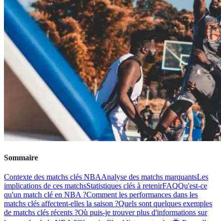
Sommaire
Contexte des matchs clés NBA
Analyse des matchs marquants
Les
implications de ces matchs
Statistiques clés à retenir
FAQ
Qu'est-ce
qu'un match clé en NBA ?
Comment les performances dans les
matchs clés affectent-elles la saison ?
Quels sont quelques exemples
de matchs clés récents ?
Où puis-je trouver plus d'informations sur