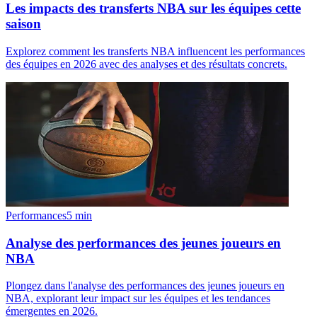
Les impacts des transferts NBA sur les équipes cette
saison
Explorez comment les transferts NBA influencent les performances
des équipes en 2026 avec des analyses et des résultats concrets.
Performances
5
min
Analyse des performances des jeunes joueurs en
NBA
Plongez dans l'analyse des performances des jeunes joueurs en
NBA, explorant leur impact sur les équipes et les tendances
émergentes en 2026.