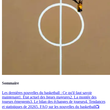
Sommaire
Les dernières nouvelles du basketball : Ce qu'il faut savoir
maintenant
1. État actuel des ligues majeures
2. La montée des
joueurs émergents
3. Le bilan des échanges de joueurs
4. Tendances
et statistiques de 2026
5. FAQ sur les nouvelles du basketball
📺