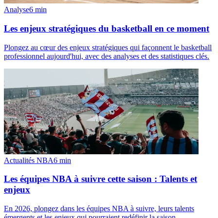
Analyse
6
min
Les enjeux stratégiques du basketball en ce moment
Plongez au cœur des enjeux stratégiques qui façonnent le basketball
professionnel aujourd'hui, avec des analyses et des statistiques clés.
Actualités NBA
6
min
Les équipes NBA à suivre cette saison : Talents et
enjeux
En 2026, plongez dans les équipes NBA à suivre, leurs talents
émergents et les enjeux qui pourraient redéfinir la saison.