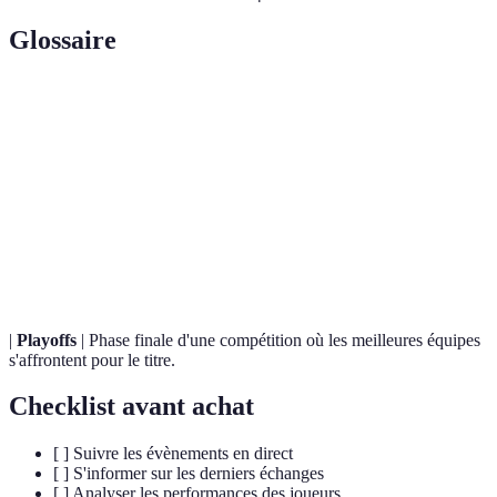
Glossaire
Terme
Définition
Joueur le plus précieux, récompensant le meilleur
MVP
joueur d'une saison.
Tirs à trois
Tentatives de marquer des points en lançant le ballon
points
à trois points du panier.
|
Playoffs
| Phase finale d'une compétition où les meilleures équipes
s'affrontent pour le titre.
Checklist avant achat
[ ] Suivre les évènements en direct
[ ] S'informer sur les derniers échanges
[ ] Analyser les performances des joueurs