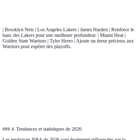
Équipe A
Équipe B
Joueur Échangé
Impact Prévisible
| Brooklyn Nets | Los Angeles Lakers | James Harden | Renforce le
banc des Lakers pour une meilleure profondeur. | Miami Heat |
Golden State Warriors | Tyler Herro | Ajoute un tireur précieux aux
Warriors pour espérer des playoffs.
Renforce la défense
Milwaukee
Philadelphia
Joel
des Bucks,
Bucks
76ers
Embiid
augmentant leur
chances de titre.
Équilibre les forces au
Chicago
New York
Julius
sein de la conférence
Bulls
Knicks
Randle
Est.
### 4. Tendances et statistiques de 2026
Les tendances NBA de 2026 sont également influencées par la