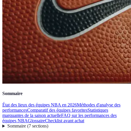
Sommaire
État des lieux des équipes NBA en 2026
Méthodes d'analyse des
performances
Comparatif des équipes favorites
Statistiques
marquantes de la saison actuelle
FAQ sur les performances des
équipes NBA
Glossaire
Checklist avant achat
Sommaire
(
7
sections
)