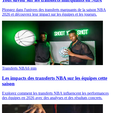
Plongez dans l'univers des transferts marquants de la saison NBA
2026 et découvrez leur impact sur les équipes et les joueurs.
Transferts NBA
6
min
Les impacts des transferts NBA sur les équipes cette
saison
Explorez comment les transferts NBA influencent les performances
des équipes en 2026 avec des analyses et des résultats concrets.