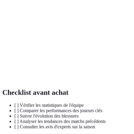
Terme
Définition
Pace
Mesure du nombre de possessions par match,
Rating
influençant le rythme de jeu des équipes.
Effective
Statistique qui prend en compte les tirs à trois points,
Field
offrant un aperçu de l'efficacité offensive.
Goal %
Différence entre points marqués et points encaissés par
Net
100 possessions, utile pour évaluer l'efficacité d'une
Rating
équipe sur le terrain.
Checklist avant achat
[ ] Vérifier les statistiques de l'équipe
[ ] Comparer les performances des joueurs clés
[ ] Suivre l'évolution des blessures
[ ] Analyser les tendances des matchs précédents
[ ] Consulter les avis d'experts sur la saison