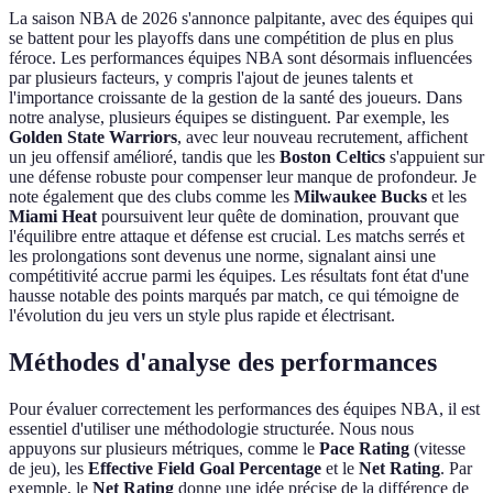
La saison NBA de 2026 s'annonce palpitante, avec des équipes qui
se battent pour les playoffs dans une compétition de plus en plus
féroce. Les performances équipes NBA sont désormais influencées
par plusieurs facteurs, y compris l'ajout de jeunes talents et
l'importance croissante de la gestion de la santé des joueurs. Dans
notre analyse, plusieurs équipes se distinguent. Par exemple, les
Golden State Warriors
, avec leur nouveau recrutement, affichent
un jeu offensif amélioré, tandis que les
Boston Celtics
s'appuient sur
une défense robuste pour compenser leur manque de profondeur. Je
note également que des clubs comme les
Milwaukee Bucks
et les
Miami Heat
poursuivent leur quête de domination, prouvant que
l'équilibre entre attaque et défense est crucial. Les matchs serrés et
les prolongations sont devenus une norme, signalant ainsi une
compétitivité accrue parmi les équipes. Les résultats font état d'une
hausse notable des points marqués par match, ce qui témoigne de
l'évolution du jeu vers un style plus rapide et électrisant.
Méthodes d'analyse des performances
Pour évaluer correctement les performances des équipes NBA, il est
essentiel d'utiliser une méthodologie structurée. Nous nous
appuyons sur plusieurs métriques, comme le
Pace Rating
(vitesse
de jeu), les
Effective Field Goal Percentage
et le
Net Rating
. Par
exemple, le
Net Rating
donne une idée précise de la différence de