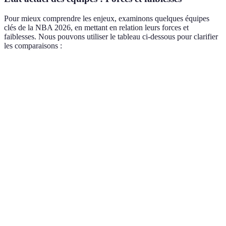
Pour mieux comprendre les enjeux, examinons quelques équipes
clés de la NBA 2026, en mettant en relation leurs forces et
faiblesses. Nous pouvons utiliser le tableau ci-dessous pour clarifier
les comparaisons :
Équipe
Forces
Faiblesses
Verdict
Talent
Los
Défense parfois
individuel
Compétitive
Angeles
vulnérable
exceptionnel
Dépendance à
Cohésion
Brooklyn
quelques
Équilibrée
d'équipe
joueurs
Manque de
Expérience en
Boston
profondeur sur
Prometteuse
playoffs
le banc