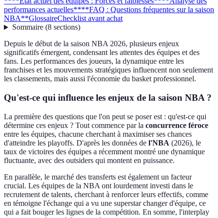
**
**État actuel des équipes : Forces et faiblesses**
**Analyse des
performances actuelles**
**FAQ : Questions fréquentes sur la saison
NBA**
Glossaire
Checklist avant achat
Sommaire
(
8
sections
)
Depuis le début de la saison NBA 2026, plusieurs enjeux
significatifs émergent, condensant les attentes des équipes et des
fans. Les performances des joueurs, la dynamique entre les
franchises et les mouvements stratégiques influencent non seulement
les classements, mais aussi l'économie du basket professionnel.
Qu'est-ce qui influence les enjeux de la saison NBA ?
La première des questions que l'on peut se poser est : qu'est-ce qui
détermine ces enjeux ? Tout commence par la
concurrence féroce
entre les équipes, chacune cherchant à maximiser ses chances
d'atteindre les playoffs. D'après les données de
l'NBA
(2026), le
taux de victoires des équipes a récemment montré une dynamique
fluctuante, avec des outsiders qui montent en puissance.
En parallèle, le marché des transferts est également un facteur
crucial. Les équipes de la NBA ont lourdement investi dans le
recrutement de talents, cherchant à renforcer leurs effectifs, comme
en témoigne l'échange qui a vu une superstar changer d'équipe, ce
qui a fait bouger les lignes de la compétition. En somme, l'interplay