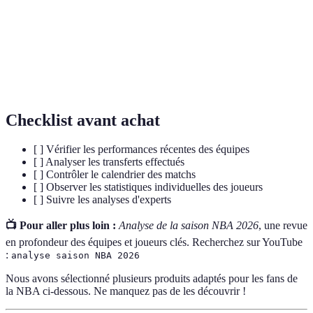
Rebond
Action de récupérer la balle après un tir manqué.
Statistiques
Analyse de données profondes pour évaluer la
avancées
performance des joueurs et des équipes.
Checklist avant achat
[ ] Vérifier les performances récentes des équipes
[ ] Analyser les transferts effectués
[ ] Contrôler le calendrier des matchs
[ ] Observer les statistiques individuelles des joueurs
[ ] Suivre les analyses d'experts
📺 Pour aller plus loin :
Analyse de la saison NBA 2026
, une revue
en profondeur des équipes et joueurs clés. Recherchez sur YouTube
:
analyse saison NBA 2026
Nous avons sélectionné plusieurs produits adaptés pour les fans de
la NBA ci-dessous. Ne manquez pas de les découvrir !