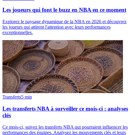
Les joueurs qui font le buzz en NBA en ce moment
Explorez le paysage dynamique de la NBA en 2026 et découvrez
les joueurs qui attirent l'attention avec leurs performances
exceptionnelles.
Transferts
5
min
Les transferts NBA à surveiller ce mois-ci : analyses
clés
Ce mois-ci, suivez les transferts NBA qui pourraient influencer les
performances des équipes. Analysez les mouvements clés et leurs