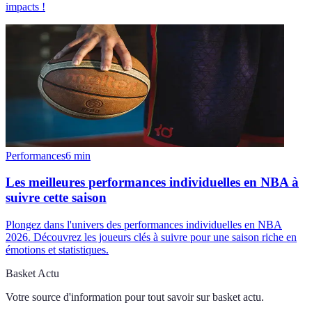
impacts !
Performances
6
min
Les meilleures performances individuelles en NBA à
suivre cette saison
Plongez dans l'univers des performances individuelles en NBA
2026. Découvrez les joueurs clés à suivre pour une saison riche en
émotions et statistiques.
Basket Actu
Votre source d'information pour tout savoir sur
basket actu
.