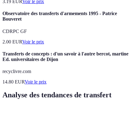
3.19
EUR
Voir le prix
Observatoire des transferts d'armements 1995 - Patrice
Bouveret
CDRPC GF
2.00
EUR
Voir le prix
Transferts de concepts : d'un savoir à l'autre bercot, martine
Ed. universitaires de Dijon
recyclivre.com
14.80
EUR
Voir le prix
Analyse des tendances de transfert
Critère
Équipe A (Brooklyn Nets)
Équipe B (Golden Sta
Talent de
Oui
Oui
joueur