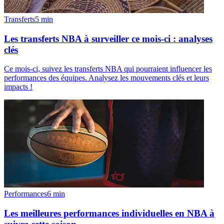
Transferts
5
min
Les transferts NBA à surveiller ce mois-ci : analyses
clés
Ce mois-ci, suivez les transferts NBA qui pourraient influencer les
performances des équipes. Analysez les mouvements clés et leurs
impacts !
Performances
6
min
Les meilleures performances individuelles en NBA à