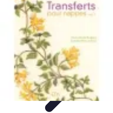
Basket Actu
Analyse et performances
Actualités
Analyse des
performances
Tendances
Analyses
Basket Actu