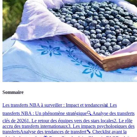
Sommaire
Les transferts NBA à surveiller : Impact et tendances
📊 Les
transferts NBA : Un phénomène stratégique
🔍 Analyse des transferts
clés de 2026
1. Le retour des équipes vers des stars locales
2. Le rôle
accru des transferts internationaux
3. Les impacts psychologiques des
transferts
Analyse des tendances de transfert
🔧 Checklist avant la