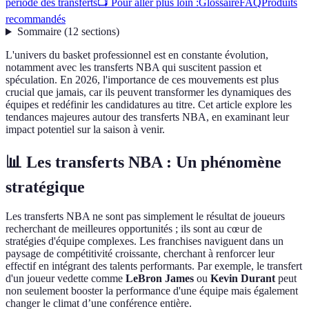
période des transferts
📺 Pour aller plus loin :
Glossaire
FAQ
Produits
recommandés
Sommaire
(
12
sections
)
L'univers du basket professionnel est en constante évolution,
notamment avec les transferts NBA qui suscitent passion et
spéculation. En 2026, l'importance de ces mouvements est plus
crucial que jamais, car ils peuvent transformer les dynamiques des
équipes et redéfinir les candidatures au titre. Cet article explore les
tendances majeures autour des transferts NBA, en examinant leur
impact potentiel sur la saison à venir.
📊 Les transferts NBA : Un phénomène
stratégique
Les transferts NBA ne sont pas simplement le résultat de joueurs
recherchant de meilleures opportunités ; ils sont au cœur de
stratégies d'équipe complexes. Les franchises naviguent dans un
paysage de compétitivité croissante, cherchant à renforcer leur
effectif en intégrant des talents performants. Par exemple, le transfert
d'un joueur vedette comme
LeBron James
ou
Kevin Durant
peut
non seulement booster la performance d'une équipe mais également
changer le climat d’une conférence entière.