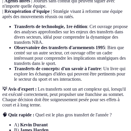
|
Agents libres
| Joueurs sans contrat qui peuvent siguer avec
n'importe quelle équipe.
|
Récupération d’équipe
| Stratégie visant à reformer une équipe
après des mouvements réussis ou ratés.
Transferts de technologie, 1re édition
: Cet ouvrage propose
des analyses approfondies sur les enjeux des transferts dans
divers secteurs, idéal pour comprendre la dynamique des
transferts NBA.
Observatoire des transferts d'armements 1995
: Bien que
centré sur un autre secteur, cet ouvrage offre un cadre
intéressant pour comprendre les implications stratégiques des
transferts dans le sport.
Transferts de concepts: d'un savoir à l'autre
: Un livre qui
explore les échanges d'idées qui peuvent être pertinents pour
le secteur du sport et ses interactions.
💡 Avis d'expert :
Les transferts sont un art complexe qui, lorsqu'il
est exécuté correctement, peut propulser une franchise au sommet.
Chaque décision doit être soigneusement pesée pour ses effets à
court et à long terme.
🧠 Quiz rapide :
Quel est le plus gros transfert de l'année ?
A)
Kevin Durant
B)
James Harden