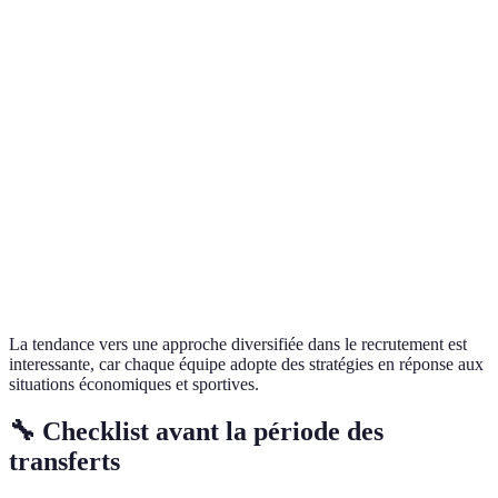
Budget
Élevé
Modéré
Performance
60%
75%
en playoffs
Stratégie de
Internationale
Locale
recrutement
La tendance vers une approche diversifiée dans le recrutement est
interessante, car chaque équipe adopte des stratégies en réponse aux
situations économiques et sportives.
🔧 Checklist avant la période des
transferts