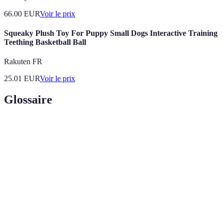
66.00
EUR
Voir le prix
Squeaky Plush Toy For Puppy Small Dogs Interactive Training
Teething Basketball Ball
Rakuten FR
25.01
EUR
Voir le prix
Glossaire
Terme
Définition
Un sport d'équipe où deux équipes essaient de
Basketball
marquer des points en lançant un ballon dans le
panier de l'adversaire.
National Basketball Association, la ligue
NBA
professionnelle de basketball aux États-Unis.