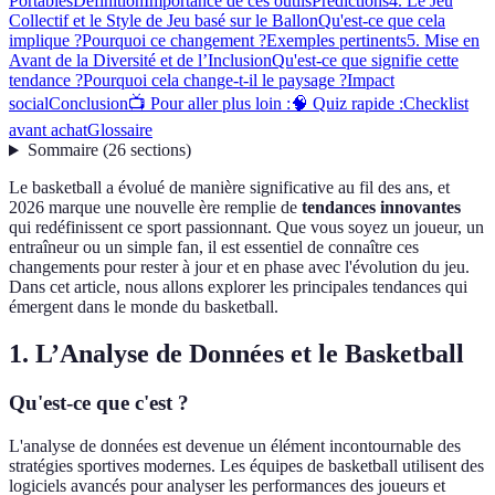
Portables
Définition
Importance de ces outils
Prédictions
4. Le Jeu
Collectif et le Style de Jeu basé sur le Ballon
Qu'est-ce que cela
implique ?
Pourquoi ce changement ?
Exemples pertinents
5. Mise en
Avant de la Diversité et de l’Inclusion
Qu'est-ce que signifie cette
tendance ?
Pourquoi cela change-t-il le paysage ?
Impact
social
Conclusion
📺 Pour aller plus loin :
🧠 Quiz rapide :
Checklist
avant achat
Glossaire
Sommaire
(
26
sections
)
Le basketball a évolué de manière significative au fil des ans, et
2026 marque une nouvelle ère remplie de
tendances innovantes
qui redéfinissent ce sport passionnant. Que vous soyez un joueur, un
entraîneur ou un simple fan, il est essentiel de connaître ces
changements pour rester à jour et en phase avec l'évolution du jeu.
Dans cet article, nous allons explorer les principales tendances qui
émergent dans le monde du basketball.
1. L’Analyse de Données et le Basketball
Qu'est-ce que c'est ?
L'analyse de données est devenue un élément incontournable des
stratégies sportives modernes. Les équipes de basketball utilisent des
logiciels avancés pour analyser les performances des joueurs et