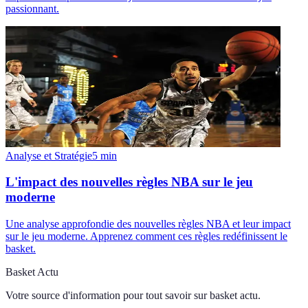
passionnant.
Analyse et Stratégie
5
min
L'impact des nouvelles règles NBA sur le jeu
moderne
Une analyse approfondie des nouvelles règles NBA et leur impact
sur le jeu moderne. Apprenez comment ces règles redéfinissent le
basket.
Basket Actu
Votre source d'information pour tout savoir sur
basket actu
.