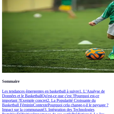
Sommaire
Les tendances émergentes en basketball à suivre
1. L’Analyse de
Données et le Basketball
Qu'est-ce que c'est ?
Pourquoi est-ce
important ?
Exemple concret
2. La Popularité Croissante du
Basketball Féminin
Contexte
Pourquoi cela change-t-il le paysage ?
Impact sur la communauté
3. Intégration des Technologies