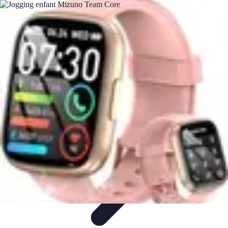
Basket Actu
Analyse et performances
Actualités
Analyse des
performances
Tendances
Analyses
Basket Actu