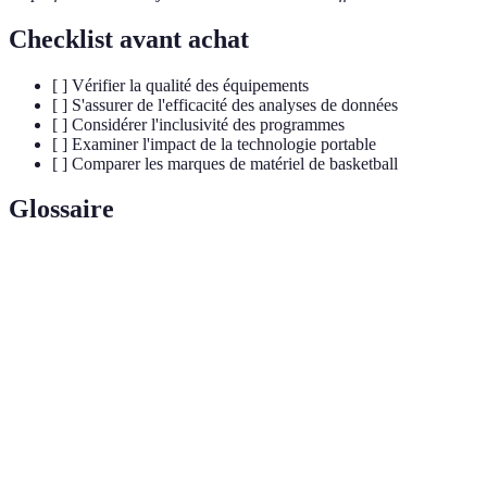
Checklist avant achat
[ ] Vérifier la qualité des équipements
[ ] S'assurer de l'efficacité des analyses de données
[ ] Considérer l'inclusivité des programmes
[ ] Examiner l'impact de la technologie portable
[ ] Comparer les marques de matériel de basketball
Glossaire
Terme
Définition
Analyse de
Utilisation de statistiques pour prendre des
données
décisions.
Suivi des mouvements et des performances des
Tracking
joueurs.
Pratique qui favorise la diversité et
Inclusivité