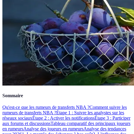
Sommaire
Qu'est-ce que les rumeurs de transferts NBA ?
Comment suivre les
rumeurs de transferts NBA ?
Étape 1 : Suivre les analystes sur les
réseaux sociaux
Étape 2 : Activer les notifications
Étape 3 : Participer
aux forums et discussions
Tableau comparatif des principaux joueurs
en rumeurs
Analyse des joueurs en rumeurs
Analyse des tendances