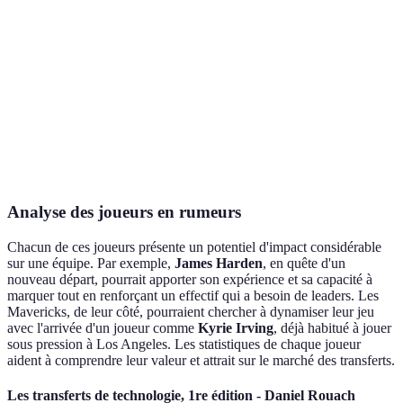
Kyrie
Dallas
Los Angeles
24.1 pts, 5.
Irving
Mavericks
Lakers
Bradley
Washington
New York Knicks
20.9 pts, 4.
Beal
Wizards
DeMar
Chicago Bulls
Toronto Raptors
21.0 pts, 6.
DeRozan
Analyse des joueurs en rumeurs
Chacun de ces joueurs présente un potentiel d'impact considérable
sur une équipe. Par exemple,
James Harden
, en quête d'un
nouveau départ, pourrait apporter son expérience et sa capacité à
marquer tout en renforçant un effectif qui a besoin de leaders. Les
Mavericks, de leur côté, pourraient chercher à dynamiser leur jeu
avec l'arrivée d'un joueur comme
Kyrie Irving
, déjà habitué à jouer
sous pression à Los Angeles. Les statistiques de chaque joueur
aident à comprendre leur valeur et attrait sur le marché des transferts.
Les transferts de technologie, 1re édition - Daniel Rouach