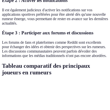
Étape 2 : Activer les notifications
Il est également judicieux d'activer les notifications sur vos
applications sportives préférées pour être alerté dès qu'une nouvelle
rumeur émerge, vous permettant de rester en avance sur les dernières
actualités.
Étape 3 : Participer aux forums et discussions
Les forums de fans et plateformes comme Reddit sont excellents
pour échanger des idées et obtenir des perspectives sur les rumeurs.
Les discussions communautaires peuvent parfois dévoiler des
informations que les médias traditionnels n'ont pas encore abordées.
Tableau comparatif des principaux
joueurs en rumeurs
Joueur
Équipe actuelle
Équipe potentielle
Statistique
James
Philadelphia
22.5 pts, 10
Miami Heat
Harden
76ers
passes