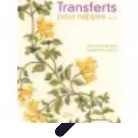
Basket Actu
Analyse et performances
Actualités
Analyse des
performances
Tendances
Analyses
Basket Actu