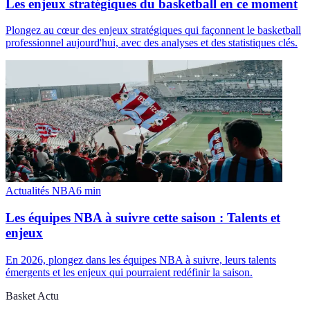
Les enjeux stratégiques du basketball en ce moment
Plongez au cœur des enjeux stratégiques qui façonnent le basketball
professionnel aujourd'hui, avec des analyses et des statistiques clés.
Actualités NBA
6
min
Les équipes NBA à suivre cette saison : Talents et
enjeux
En 2026, plongez dans les équipes NBA à suivre, leurs talents
émergents et les enjeux qui pourraient redéfinir la saison.
Basket Actu