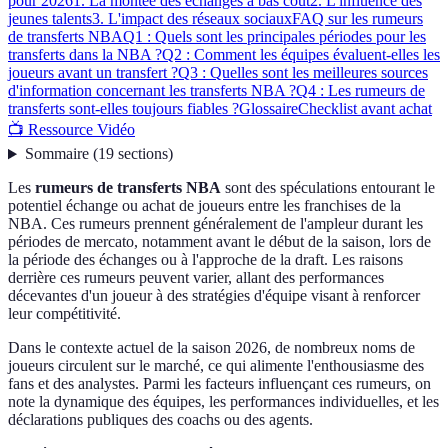
pour 2026
1. La montée des échanges à bas coût
2. L'influence des
jeunes talents
3. L'impact des réseaux sociaux
FAQ sur les rumeurs
de transferts NBA
Q1 : Quels sont les principales périodes pour les
transferts dans la NBA ?
Q2 : Comment les équipes évaluent-elles les
joueurs avant un transfert ?
Q3 : Quelles sont les meilleures sources
d'information concernant les transferts NBA ?
Q4 : Les rumeurs de
transferts sont-elles toujours fiables ?
Glossaire
Checklist avant achat
📺 Ressource Vidéo
Sommaire
(
19
sections
)
Les
rumeurs de transferts NBA
sont des spéculations entourant le
potentiel échange ou achat de joueurs entre les franchises de la
NBA. Ces rumeurs prennent généralement de l'ampleur durant les
périodes de mercato, notamment avant le début de la saison, lors de
la période des échanges ou à l'approche de la draft. Les raisons
derrière ces rumeurs peuvent varier, allant des performances
décevantes d'un joueur à des stratégies d'équipe visant à renforcer
leur compétitivité.
Dans le contexte actuel de la saison 2026, de nombreux noms de
joueurs circulent sur le marché, ce qui alimente l'enthousiasme des
fans et des analystes. Parmi les facteurs influençant ces rumeurs, on
note la dynamique des équipes, les performances individuelles, et les
déclarations publiques des coachs ou des agents.