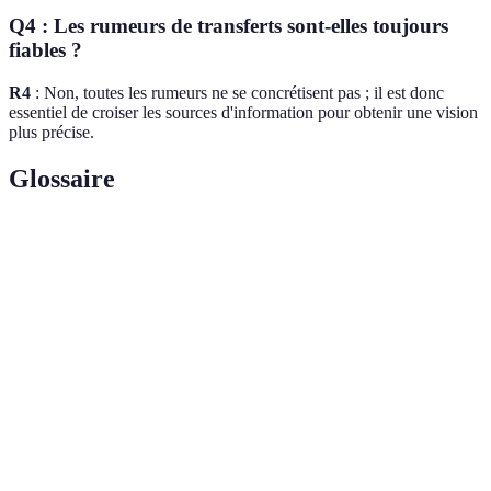
Q4 : Les rumeurs de transferts sont-elles toujours
fiables ?
R4
: Non, toutes les rumeurs ne se concrétisent pas ; il est donc
essentiel de croiser les sources d'information pour obtenir une vision
plus précise.
Glossaire
Terme
Définition
Trade
Date limite pour réaliser des échanges de joueurs dans
Deadline
la saison.
Free
Période durant laquelle les joueurs sans contrat peuvent
Agency
signer avec n'importe quelle équipe.
Personne ayant des informations privilégiées sur les
Insider
mouvements dans la ligue.