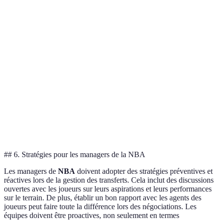
Kevin
Nets
Suns
+7
Durant
Damian
Trail Blazers
Heat
+5
Lillard
Kyrie
Mavericks
Suns
+6
Irving
James
Sixers
Clippers
+4
Harden
## 6. Stratégies pour les managers de la NBA
Les managers de
NBA
doivent adopter des stratégies préventives et
réactives lors de la gestion des transferts. Cela inclut des discussions
ouvertes avec les joueurs sur leurs aspirations et leurs performances
sur le terrain. De plus, établir un bon rapport avec les agents des
joueurs peut faire toute la différence lors des négociations. Les
équipes doivent être proactives, non seulement en termes