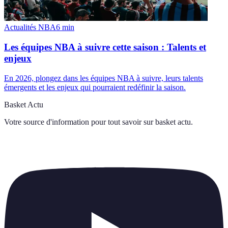
Actualités NBA
6
min
Les équipes NBA à suivre cette saison : Talents et
enjeux
En 2026, plongez dans les équipes NBA à suivre, leurs talents
émergents et les enjeux qui pourraient redéfinir la saison.
Basket Actu
Votre source d'information pour tout savoir sur
basket actu
.