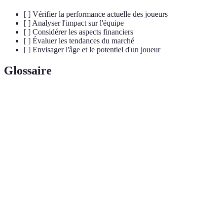
[ ] Vérifier la performance actuelle des joueurs
[ ] Analyser l'impact sur l'équipe
[ ] Considérer les aspects financiers
[ ] Évaluer les tendances du marché
[ ] Envisager l'âge et le potentiel d'un joueur
Glossaire
Terme
Définition
Transfert
Échange de joueurs entre équipes NBA, entraînant
NBA
souvent des répercussions sur les performances.
Accord qui régit les relations de travail entre la NBA
CBA
et l'association des joueurs.
Chimie
Capacité des joueurs à travailler ensemble
d'équipe
efficacement sur le terrain.