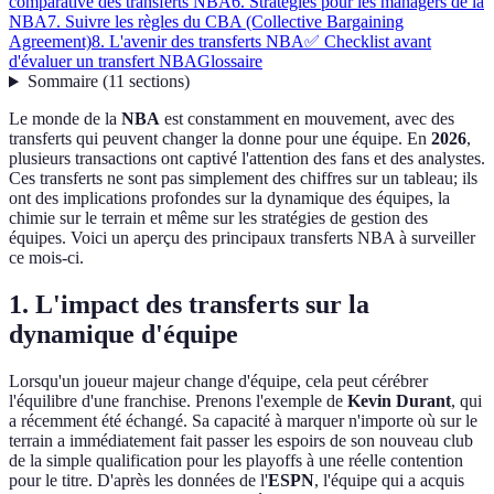
comparative des transferts NBA
6. Stratégies pour les managers de la
NBA
7. Suivre les règles du CBA (Collective Bargaining
Agreement)
8. L'avenir des transferts NBA
✅ Checklist avant
d'évaluer un transfert NBA
Glossaire
Sommaire
(
11
sections
)
Le monde de la
NBA
est constamment en mouvement, avec des
transferts qui peuvent changer la donne pour une équipe. En
2026
,
plusieurs transactions ont captivé l'attention des fans et des analystes.
Ces transferts ne sont pas simplement des chiffres sur un tableau; ils
ont des implications profondes sur la dynamique des équipes, la
chimie sur le terrain et même sur les stratégies de gestion des
équipes. Voici un aperçu des principaux transferts NBA à surveiller
ce mois-ci.
1. L'impact des transferts sur la
dynamique d'équipe
Lorsqu'un joueur majeur change d'équipe, cela peut cérébrer
l'équilibre d'une franchise. Prenons l'exemple de
Kevin Durant
, qui
a récemment été échangé. Sa capacité à marquer n'importe où sur le
terrain a immédiatement fait passer les espoirs de son nouveau club
de la simple qualification pour les playoffs à une réelle contention
pour le titre. D'après les données de l'
ESPN
, l'équipe qui a acquis