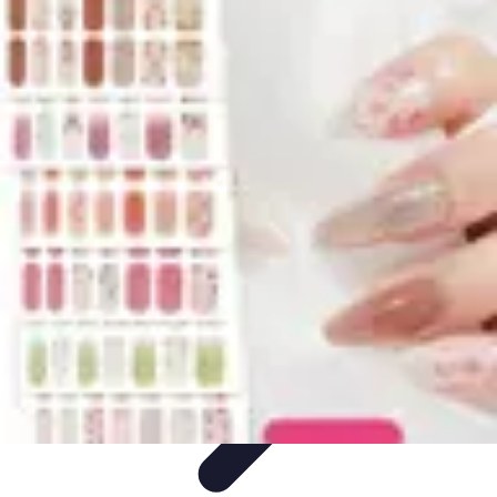
Basket Actu
Analyse et performances
Actualités
Analyse des
performances
Tendances
Analyses
Basket Actu