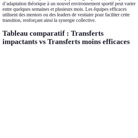
d’adaptation théorique à un nouvel environnement sportif peut varier
entre quelques semaines et plusieurs mois. Les équipes efficaces
utilisent des mentors ou des leaders de vestiaire pour faciliter cette
transition, renforçant ainsi la synergie collective.
Tableau comparatif : Transferts
impactants vs Transferts moins efficaces
Critère
Transferts Impactants
Transferts Moins Efficac
Performances
Augmentations
Récalis négatifs
individuelles
significatives
Synergie
Amélioration
Détérioration
d'équipe
remarquable
Adaptation
Rapide et efficace
Longue et difficile