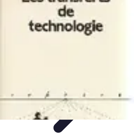
Basket Actu
Analyse et performances
Actualités
Analyse des
performances
Tendances
Analyses
Basket Actu