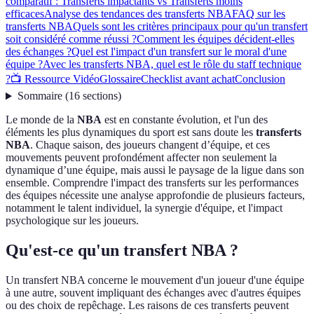
comparatif : Transferts impactants vs Transferts moins
efficaces
Analyse des tendances des transferts NBA
FAQ sur les
transferts NBA
Quels sont les critères principaux pour qu'un transfert
soit considéré comme réussi ?
Comment les équipes décident-elles
des échanges ?
Quel est l'impact d'un transfert sur le moral d'une
équipe ?
Avec les transferts NBA, quel est le rôle du staff technique
?
📺 Ressource Vidéo
Glossaire
Checklist avant achat
Conclusion
Sommaire
(
16
sections
)
Le monde de la
NBA
est en constante évolution, et l'un des
éléments les plus dynamiques du sport est sans doute les
transferts
NBA
. Chaque saison, des joueurs changent d’équipe, et ces
mouvements peuvent profondément affecter non seulement la
dynamique d’une équipe, mais aussi le paysage de la ligue dans son
ensemble. Comprendre l'impact des transferts sur les performances
des équipes nécessite une analyse approfondie de plusieurs facteurs,
notamment le talent individuel, la synergie d'équipe, et l'impact
psychologique sur les joueurs.
Qu'est-ce qu'un transfert NBA ?
Un transfert NBA concerne le mouvement d'un joueur d'une équipe
à une autre, souvent impliquant des échanges avec d'autres équipes
ou des choix de repêchage. Les raisons de ces transferts peuvent