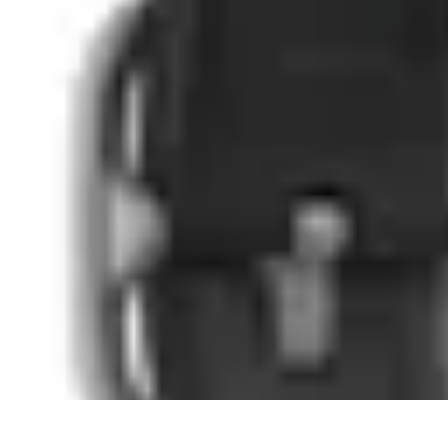
Basket Actu
Analyse et performances
Actualités
Analyse des performances
Tendanc
Basket Actu