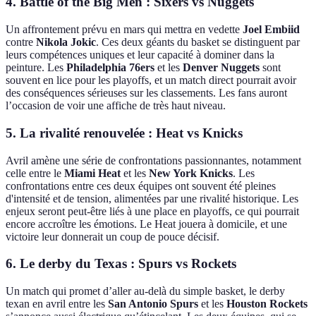
4.
Battle of the Big Men : Sixers vs Nuggets
Un affrontement prévu en mars qui mettra en vedette
Joel Embiid
contre
Nikola Jokic
. Ces deux géants du basket se distinguent par
leurs compétences uniques et leur capacité à dominer dans la
peinture. Les
Philadelphia 76ers
et les
Denver Nuggets
sont
souvent en lice pour les playoffs, et un match direct pourrait avoir
des conséquences sérieuses sur les classements. Les fans auront
l’occasion de voir une affiche de très haut niveau.
5.
La rivalité renouvelée : Heat vs Knicks
Avril amène une série de confrontations passionnantes, notamment
celle entre le
Miami Heat
et les
New York Knicks
. Les
confrontations entre ces deux équipes ont souvent été pleines
d'intensité et de tension, alimentées par une rivalité historique. Les
enjeux seront peut-être liés à une place en playoffs, ce qui pourrait
encore accroître les émotions. Le Heat jouera à domicile, et une
victoire leur donnerait un coup de pouce décisif.
6.
Le derby du Texas : Spurs vs Rockets
Un match qui promet d’aller au-delà du simple basket, le derby
texan en avril entre les
San Antonio Spurs
et les
Houston Rockets