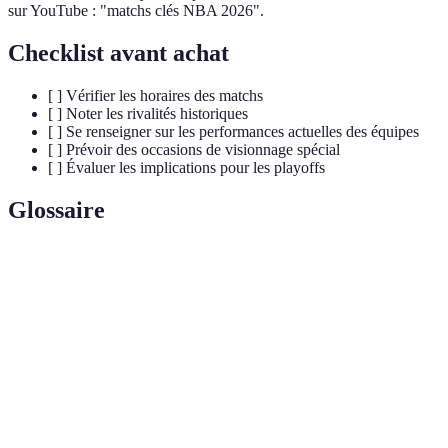
sur YouTube : "matchs clés NBA 2026".
Checklist avant achat
[ ] Vérifier les horaires des matchs
[ ] Noter les rivalités historiques
[ ] Se renseigner sur les performances actuelles des équipes
[ ] Prévoir des occasions de visionnage spécial
[ ] Évaluer les implications pour les playoffs
Glossaire
Terme
Définition
MVP (Most
Le joueur le plus précieux de la saison,
Valuable
récompensé pour son impact sur le jeu.
Player)
Phase finale de la saison, où les meilleures
Playoffs
équipes s'affrontent pour le titre.