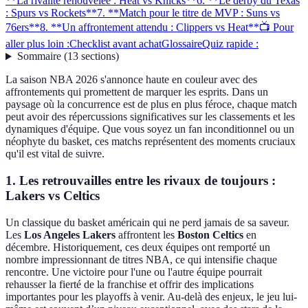
**La rivalité renouvelée : Heat vs Knicks**
6. **Le derby du Texas
: Spurs vs Rockets**
7. **Match pour le titre de MVP : Suns vs
76ers**
8. **Un affrontement attendu : Clippers vs Heat**
📺 Pour
aller plus loin :
Checklist avant achat
Glossaire
Quiz rapide :
Sommaire
(
13
sections
)
La saison NBA 2026 s'annonce haute en couleur avec des
affrontements qui promettent de marquer les esprits. Dans un
paysage où la concurrence est de plus en plus féroce, chaque match
peut avoir des répercussions significatives sur les classements et les
dynamiques d'équipe. Que vous soyez un fan inconditionnel ou un
néophyte du basket, ces matchs représentent des moments cruciaux
qu'il est vital de suivre.
1.
Les retrouvailles entre les rivaux de toujours :
Lakers vs Celtics
Un classique du basket américain qui ne perd jamais de sa saveur.
Les
Los Angeles Lakers
affrontent les
Boston Celtics
en
décembre. Historiquement, ces deux équipes ont remporté un
nombre impressionnant de titres NBA, ce qui intensifie chaque
rencontre. Une victoire pour l'une ou l'autre équipe pourrait
rehausser la fierté de la franchise et offrir des implications
importantes pour les playoffs à venir. Au-delà des enjeux, le jeu lui-