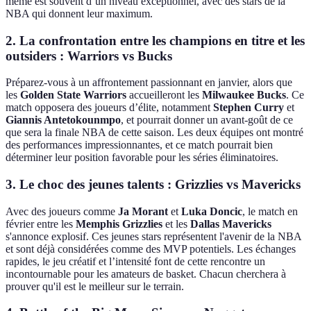
même est souvent d’un niveau exceptionnel, avec des stars de la
NBA qui donnent leur maximum.
2.
La confrontation entre les champions en titre et les
outsiders : Warriors vs Bucks
Préparez-vous à un affrontement passionnant en janvier, alors que
les
Golden State Warriors
accueilleront les
Milwaukee Bucks
. Ce
match opposera des joueurs d’élite, notamment
Stephen Curry
et
Giannis Antetokounmpo
, et pourrait donner un avant-goût de ce
que sera la finale NBA de cette saison. Les deux équipes ont montré
des performances impressionnantes, et ce match pourrait bien
déterminer leur position favorable pour les séries éliminatoires.
3.
Le choc des jeunes talents : Grizzlies vs Mavericks
Avec des joueurs comme
Ja Morant
et
Luka Doncic
, le match en
février entre les
Memphis Grizzlies
et les
Dallas Mavericks
s'annonce explosif. Ces jeunes stars représentent l'avenir de la NBA
et sont déjà considérées comme des MVP potentiels. Les échanges
rapides, le jeu créatif et l’intensité font de cette rencontre un
incontournable pour les amateurs de basket. Chacun cherchera à
prouver qu'il est le meilleur sur le terrain.