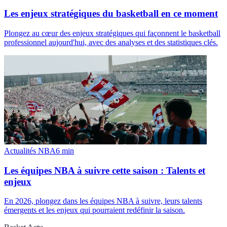
Les enjeux stratégiques du basketball en ce moment
Plongez au cœur des enjeux stratégiques qui façonnent le basketball
professionnel aujourd'hui, avec des analyses et des statistiques clés.
Actualités NBA
6
min
Les équipes NBA à suivre cette saison : Talents et
enjeux
En 2026, plongez dans les équipes NBA à suivre, leurs talents
émergents et les enjeux qui pourraient redéfinir la saison.