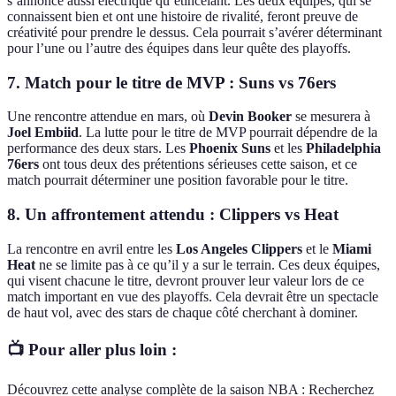
s’annonce aussi électrique qu’étincelant. Les deux équipes, qui se
connaissent bien et ont une histoire de rivalité, feront preuve de
créativité pour prendre le dessus. Cela pourrait s’avérer déterminant
pour l’une ou l’autre des équipes dans leur quête des playoffs.
7.
Match pour le titre de MVP : Suns vs 76ers
Une rencontre attendue en mars, où
Devin Booker
se mesurera à
Joel Embiid
. La lutte pour le titre de MVP pourrait dépendre de la
performance des deux stars. Les
Phoenix Suns
et les
Philadelphia
76ers
ont tous deux des prétentions sérieuses cette saison, et ce
match pourrait déterminer une position favorable pour le titre.
8.
Un affrontement attendu : Clippers vs Heat
La rencontre en avril entre les
Los Angeles Clippers
et le
Miami
Heat
ne se limite pas à ce qu’il y a sur le terrain. Ces deux équipes,
qui visent chacune le titre, devront prouver leur valeur lors de ce
match important en vue des playoffs. Cela devrait être un spectacle
de haut vol, avec des stars de chaque côté cherchant à dominer.
📺 Pour aller plus loin :
Découvrez cette analyse complète de la saison NBA : Recherchez