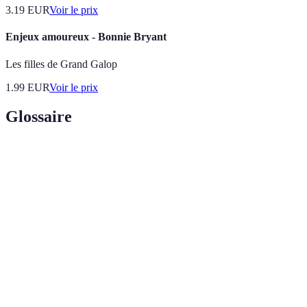
3.19
EUR
Voir le prix
Enjeux amoureux - Bonnie Bryant
Les filles de Grand Galop
1.99
EUR
Voir le prix
Glossaire
Terme
Définition
Expertise, autorité, et crédibilité en ligne, important
E-E-A-T
pour le contenu.
Réalité augmentée, technologie superposant des
RA
éléments virtuels sur le monde réel.
Analyse
Utilisation de données pour évaluer performances et
statistique
stratégies sportives.