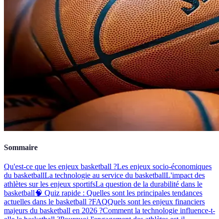
Sommaire
Qu'est-ce que les enjeux basketball ?
Les enjeux socio-économiques
du basketball
La technologie au service du basketball
L'impact des
athlètes sur les enjeux sportifs
La question de la durabilité dans le
basketball
🧠 Quiz rapide : Quelles sont les principales tendances
actuelles dans le basketball ?
FAQ
Quels sont les enjeux financiers
majeurs du basketball en 2026 ?
Comment la technologie influence-t-