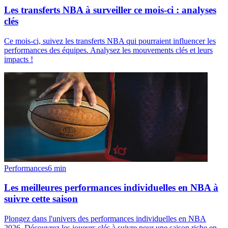
Les transferts NBA à surveiller ce mois-ci : analyses
clés
Ce mois-ci, suivez les transferts NBA qui pourraient influencer les
performances des équipes. Analysez les mouvements clés et leurs
impacts !
Performances
6
min
Les meilleures performances individuelles en NBA à
suivre cette saison
Plongez dans l'univers des performances individuelles en NBA
2026. Découvrez les joueurs clés à suivre pour une saison riche en