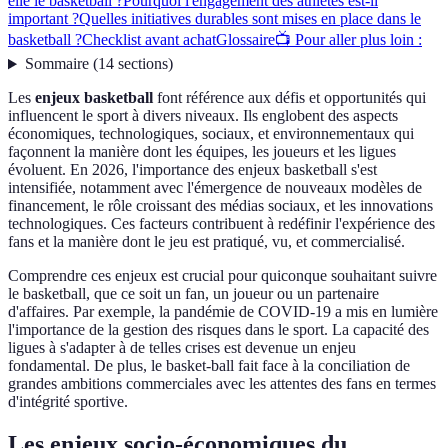
elle le basketball ?
Pourquoi l'engagement des athlètes est-il
important ?
Quelles initiatives durables sont mises en place dans le
basketball ?
Checklist avant achat
Glossaire
📺 Pour aller plus loin :
Sommaire
(
14
sections
)
Les
enjeux basketball
font référence aux défis et opportunités qui
influencent le sport à divers niveaux. Ils englobent des aspects
économiques, technologiques, sociaux, et environnementaux qui
façonnent la manière dont les équipes, les joueurs et les ligues
évoluent. En 2026, l'importance des enjeux basketball s'est
intensifiée, notamment avec l'émergence de nouveaux modèles de
financement, le rôle croissant des médias sociaux, et les innovations
technologiques. Ces facteurs contribuent à redéfinir l'expérience des
fans et la manière dont le jeu est pratiqué, vu, et commercialisé.
Comprendre ces enjeux est crucial pour quiconque souhaitant suivre
le basketball, que ce soit un fan, un joueur ou un partenaire
d'affaires. Par exemple, la pandémie de COVID-19 a mis en lumière
l'importance de la gestion des risques dans le sport. La capacité des
ligues à s'adapter à de telles crises est devenue un enjeu
fondamental. De plus, le basket-ball fait face à la conciliation de
grandes ambitions commerciales avec les attentes des fans en termes
d'intégrité sportive.
Les enjeux socio-économiques du