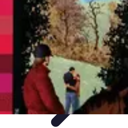
Basket Actu
Analyse et performances
Actualités
Analyse des
performances
Tendances
Analyses
Basket Actu