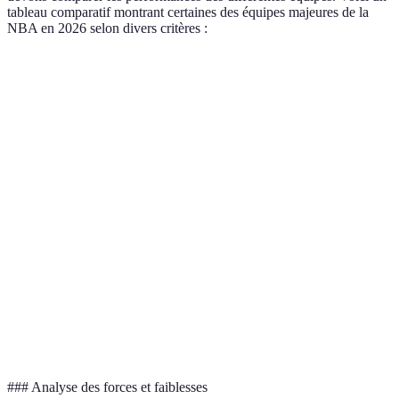
tableau comparatif montrant certaines des équipes majeures de la
NBA en 2026 selon divers critères :
Équipe
Pourcentage de réussite
Points par match
Plac
Boston
47%
112
2
Celtics
Golden
State
49%
115
1
Warriors
Miami
44%
108
5
Heat
Brooklyn
46%
110
4
Nets
### Analyse des forces et faiblesses