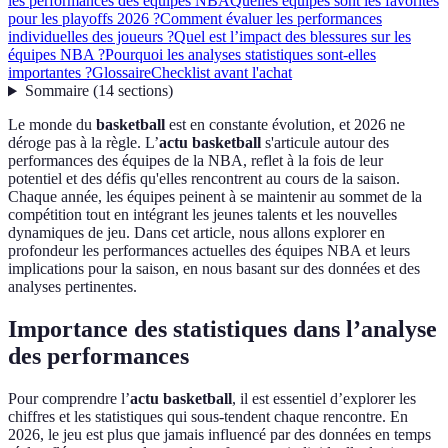
les performances des équipes NBA
Quelles équipes sont les favorites
pour les playoffs 2026 ?
Comment évaluer les performances
individuelles des joueurs ?
Quel est l’impact des blessures sur les
équipes NBA ?
Pourquoi les analyses statistiques sont-elles
importantes ?
Glossaire
Checklist avant l'achat
Sommaire
(
14
sections
)
Le monde du
basketball
est en constante évolution, et 2026 ne
déroge pas à la règle. L’
actu basketball
s'articule autour des
performances des équipes de la NBA, reflet à la fois de leur
potentiel et des défis qu'elles rencontrent au cours de la saison.
Chaque année, les équipes peinent à se maintenir au sommet de la
compétition tout en intégrant les jeunes talents et les nouvelles
dynamiques de jeu. Dans cet article, nous allons explorer en
profondeur les performances actuelles des équipes NBA et leurs
implications pour la saison, en nous basant sur des données et des
analyses pertinentes.
Importance des statistiques dans l’analyse
des performances
Pour comprendre l’
actu basketball
, il est essentiel d’explorer les
chiffres et les statistiques qui sous-tendent chaque rencontre. En
2026, le jeu est plus que jamais influencé par des données en temps