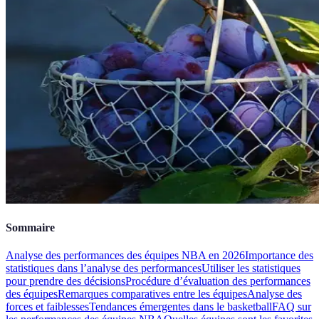
Sommaire
Analyse des performances des équipes NBA en 2026
Importance des
statistiques dans l’analyse des performances
Utiliser les statistiques
pour prendre des décisions
Procédure d’évaluation des performances
des équipes
Remarques comparatives entre les équipes
Analyse des
forces et faiblesses
Tendances émergentes dans le basketball
FAQ sur