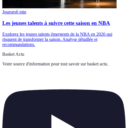
Joueurs
6
min
Les jeunes talents à suivre cette saison en NBA
Explorez les jeunes talents émergents de la NBA en 2026 qui
risquent de transformer la saison. Analyse détaillée et
recommandations.
Basket Actu
Votre source d'information pour tout savoir sur
basket actu
.