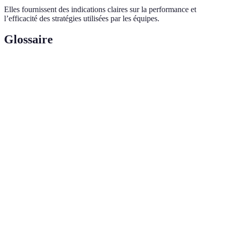
Elles fournissent des indications claires sur la performance et
l’efficacité des stratégies utilisées par les équipes.
Glossaire
Terme
Définition
Statistique qui indique la différence de points qu'une
+/-
équipe a marqués par rapport à l'adversaire pendant
qu'un joueur est sur le terrain.
Points
Mesure de l'efficacité offensive calculée en rapportant
par
le nombre de points marqués au nombre de
possession
possessions.
Jeux de
Stratégie qui utilise des joueurs de taille plus petite
petite
mais rapides, favorisant le tir à trois points et la
taille
rapidité.