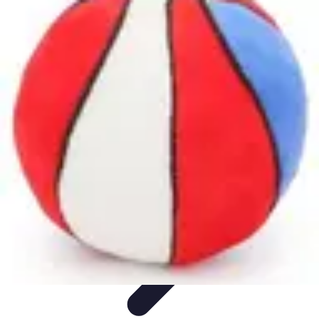
Basket Actu
Analyse et performances
Actualités
Analyse des
performances
Tendances
Analyses
Basket Actu