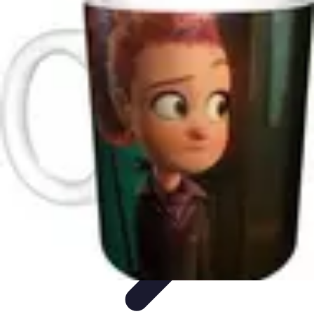
Basket Actu
Analyse et performances
Actualités
Analyse des
performances
Tendances
Analyses
Basket Actu