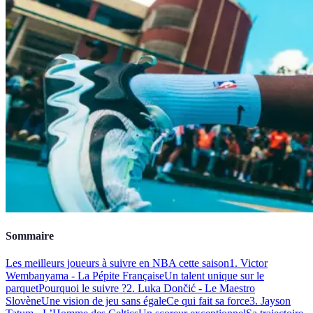
Sommaire
Les meilleurs joueurs à suivre en NBA cette saison
1. Victor
Wembanyama - La Pépite Française
Un talent unique sur le
parquet
Pourquoi le suivre ?
2. Luka Dončić - Le Maestro
Slovène
Une vision de jeu sans égale
Ce qui fait sa force
3. Jayson