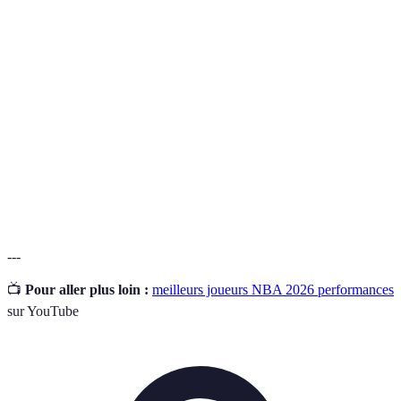
Most Valuable Player, récompense du meilleur
MVP
joueur de la saison.
Joueur qui s’occupe de l’organisation et de la
Playmaker
distribution du jeu sur le terrain.
Performance où un joueur réalise 10 unités ou plus
Triple-
dans trois catégories statistiques différentes lors d’un
Double
même match.
---
📺
Pour aller plus loin :
meilleurs joueurs NBA 2026 performances
sur YouTube