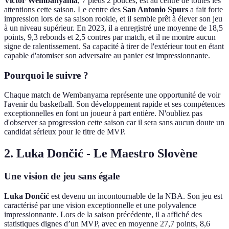
Victor Wembanyama
, 7 pieds 2 pouces, est au centre de toutes les
attentions cette saison. Le centre des
San Antonio Spurs
a fait forte
impression lors de sa saison rookie, et il semble prêt à élever son jeu
à un niveau supérieur. En 2023, il a enregistré une moyenne de 18,5
points, 9,3 rebonds et 2,5 contres par match, et il ne montre aucun
signe de ralentissement. Sa capacité à tirer de l'extérieur tout en étant
capable d'atomiser son adversaire au panier est impressionnante.
Pourquoi le suivre ?
Chaque match de Wembanyama représente une opportunité de voir
l'avenir du basketball. Son développement rapide et ses compétences
exceptionnelles en font un joueur à part entière. N'oubliez pas
d'observer sa progression cette saison car il sera sans aucun doute un
candidat sérieux pour le titre de MVP.
2. Luka Dončić - Le Maestro Slovène
Une vision de jeu sans égale
Luka Dončić
est devenu un incontournable de la NBA. Son jeu est
caractérisé par une vision exceptionnelle et une polyvalence
impressionnante. Lors de la saison précédente, il a affiché des
statistiques dignes d’un MVP, avec en moyenne 27,7 points, 8,6