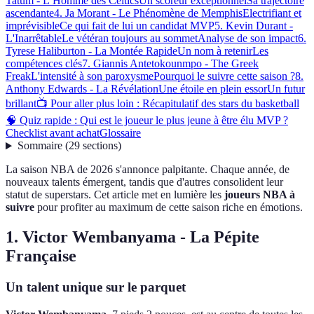
Tatum - L’Homme des Celtics
Un scoreur exceptionnel
Sa trajectoire
ascendante
4. Ja Morant - Le Phénomène de Memphis
Electrifiant et
imprévisible
Ce qui fait de lui un candidat MVP
5. Kevin Durant -
L'Inarrêtable
Le vétéran toujours au sommet
Analyse de son impact
6.
Tyrese Haliburton - La Montée Rapide
Un nom à retenir
Les
compétences clés
7. Giannis Antetokounmpo - The Greek
Freak
L'intensité à son paroxysme
Pourquoi le suivre cette saison ?
8.
Anthony Edwards - La Révélation
Une étoile en plein essor
Un futur
brillant
📺 Pour aller plus loin : Récapitulatif des stars du basketball
🧠 Quiz rapide : Qui est le joueur le plus jeune à être élu MVP ?
Checklist avant achat
Glossaire
Sommaire
(
29
sections
)
La saison NBA de 2026 s'annonce palpitante. Chaque année, de
nouveaux talents émergent, tandis que d'autres consolident leur
statut de superstars. Cet article met en lumière les
joueurs NBA à
suivre
pour profiter au maximum de cette saison riche en émotions.
1. Victor Wembanyama - La Pépite
Française
Un talent unique sur le parquet