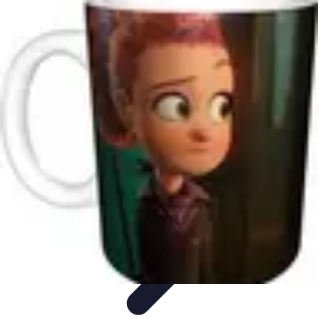
Basket Actu
Analyse et performances
Actualités
Analyse des
performances
Tendances
Analyses
Basket Actu