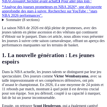
NBA
Glossaire
Checklist avant achat
📺 Pour aller plus loin :
*Analyse des joueurs prometteurs en NBA 2026*, une découverte
approfondie des stars à suivre. Recherchez sur YouTube : "stars
NBA 2026 performances".
Sommaire
(
8
sections
)
La saison NBA de 2026 est déjà pleine de promesses, avec des
jeunes talents en pleine ascension et des vétérans qui continuent
d’éblouir sur le parquet. Dans cet article, nous allons vous présenter
les joueurs à suivre cette saison carnavalesque, offrant un aperçu des
performances marquantes sur les terrains de basket.
1. La nouvelle génération : Les jeunes
espoirs
Dans la NBA actuelle, les jeunes talents se distinguent par leur jeu
spectaculaire. Des joueurs comme
Victor Wembanyama
, avec sa
taille impressionnante et ses compétences défensives, ont pris
d’assaut le championnat. En 2026, il a une moyenne de 24 points et
11 rebonds par match, montrant à quel point il est devenu crucial
pour son équipe. Son jeu défensif, couplé à sa capacité à marquer,
fait de lui un joueur incontournable.
Ensuite, on retrouve
Scoot Henderson
, qui a également captivé