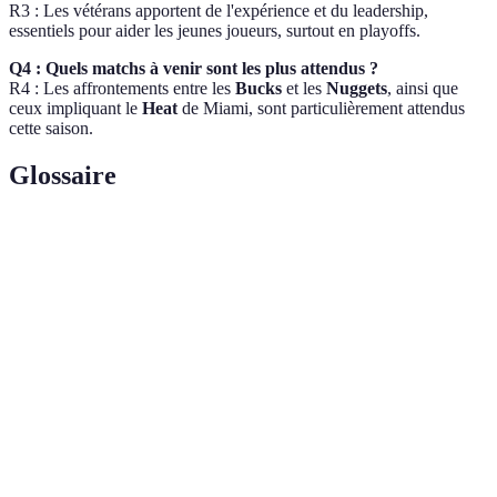
R3 : Les vétérans apportent de l'expérience et du leadership,
essentiels pour aider les jeunes joueurs, surtout en playoffs.
Q4 : Quels matchs à venir sont les plus attendus ?
R4 : Les affrontements entre les
Bucks
et les
Nuggets
, ainsi que
ceux impliquant le
Heat
de Miami, sont particulièrement attendus
cette saison.
Glossaire
Terme
Définition
MVP
Meilleur joueur de la saison, honoré par la NBA.
Phase éliminatoire de la saison, où les équipes luttent
Playoffs
pour le titre.
Triple-
Performance d’un joueur atteignant au moins 10 unités
double
dans trois statistiques clés.