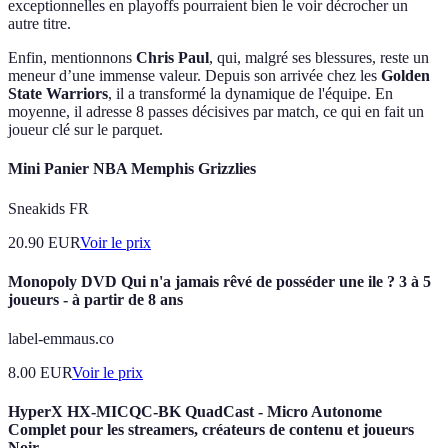
exceptionnelles en playoffs pourraient bien le voir décrocher un
autre titre.
Enfin, mentionnons
Chris Paul
, qui, malgré ses blessures, reste un
meneur d’une immense valeur. Depuis son arrivée chez les
Golden
State Warriors
, il a transformé la dynamique de l'équipe. En
moyenne, il adresse 8 passes décisives par match, ce qui en fait un
joueur clé sur le parquet.
Mini Panier NBA Memphis Grizzlies
Sneakids FR
20.90
EUR
Voir le prix
Monopoly DVD Qui n'a jamais rêvé de posséder une ile ? 3 à 5
joueurs - à partir de 8 ans
label-emmaus.co
8.00
EUR
Voir le prix
HyperX HX-MICQC-BK QuadCast - Micro Autonome
Complet pour les streamers, créateurs de contenu et joueurs
Noir