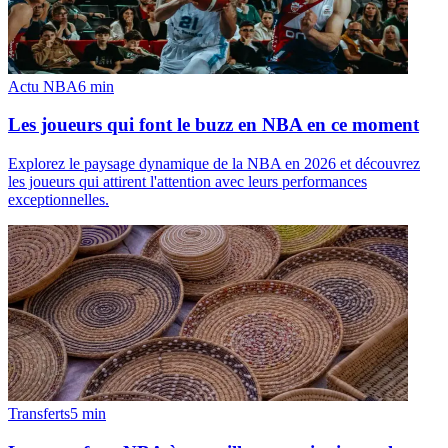
Actu NBA
6
min
Les joueurs qui font le buzz en NBA en ce moment
Explorez le paysage dynamique de la NBA en 2026 et découvrez
les joueurs qui attirent l'attention avec leurs performances
exceptionnelles.
Transferts
5
min