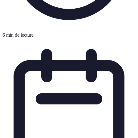
6 min de lecture