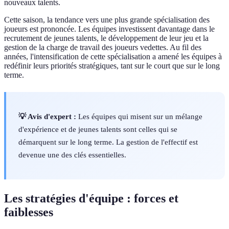
nouveaux talents.
Cette saison, la tendance vers une plus grande spécialisation des
joueurs est prononcée. Les équipes investissent davantage dans le
recrutement de jeunes talents, le développement de leur jeu et la
gestion de la charge de travail des joueurs vedettes. Au fil des
années, l'intensification de cette spécialisation a amené les équipes à
redéfinir leurs priorités stratégiques, tant sur le court que sur le long
terme.
💡 Avis d'expert :
Les équipes qui misent sur un mélange
d'expérience et de jeunes talents sont celles qui se
démarquent sur le long terme. La gestion de l'effectif est
devenue une des clés essentielles.
Les stratégies d'équipe : forces et
faiblesses