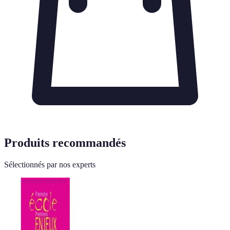
Produits recommandés
Sélectionnés par nos experts