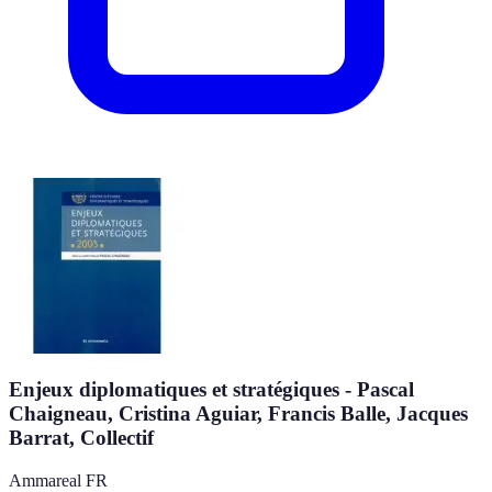
Enjeux diplomatiques et stratégiques - Pascal
Chaigneau, Cristina Aguiar, Francis Balle, Jacques
Barrat, Collectif
Ammareal FR