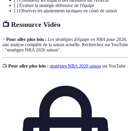
[ ] Considérer les impacts des blessures sur l'effectif
[ ] Évaluer la stratégie défensive de l'équipe
[ ] Observer les ajustements tactiques en cours de saison
📺 Ressource Vidéo
>
Pour aller plus loin :
Les stratégies d'équipe en NBA pour 2026
,
une analyse complète de la saison actuelle. Recherchez sur YouTube
: "stratégies NBA 2026 saison".
📺
Pour aller plus loin :
stratégies NBA 2026 saison
sur YouTube