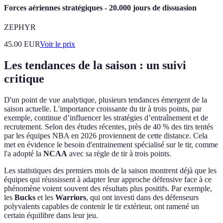
Forces aériennes stratégiques - 20.000 jours de dissuasion
ZEPHYR
45.00
EUR
Voir le prix
Les tendances de la saison : un suivi
critique
D'un point de vue analytique, plusieurs tendances émergent de la
saison actuelle. L'importance croissante du tir à trois points, par
exemple, continue d’influencer les stratégies d’entraînement et de
recrutement. Selon des études récentes, près de 40 % des tirs tentés
par les équipes NBA en 2026 proviennent de cette distance. Cela
met en évidence le besoin d'entrainement spécialisé sur le tir, comme
l'a adopté la
NCAA
avec sa règle de tir à trois points.
Les statistiques des premiers mois de la saison montrent déjà que les
équipes qui réussissent à adapter leur approche défensive face à ce
phénomène voient souvent des résultats plus positifs. Par exemple,
les
Bucks
et les
Warriors
, qui ont investi dans des défenseurs
polyvalents capables de contenir le tir extérieur, ont ramené un
certain équilibre dans leur jeu.