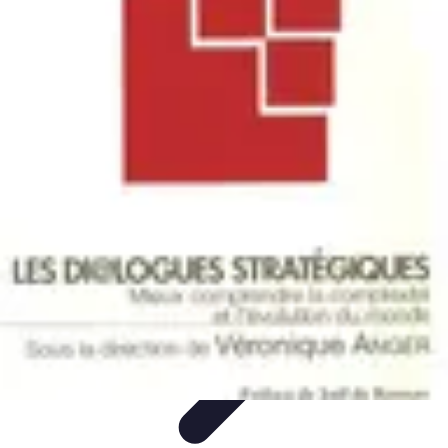
Basket Actu
Analyse et performances
Actualités
Analyse des
performances
Tendances
Analyses
Basket Actu