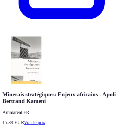
Minerais stratégiques: Enjeux africains - Apoli
Bertrand Kameni
Ammareal FR
15.89
EUR
Voir le prix