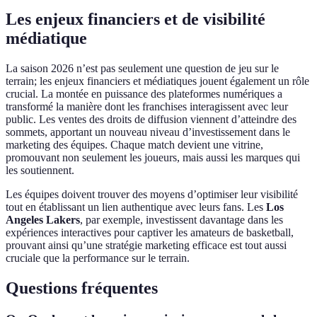
Les enjeux financiers et de visibilité
médiatique
La saison 2026 n’est pas seulement une question de jeu sur le
terrain; les enjeux financiers et médiatiques jouent également un rôle
crucial. La montée en puissance des plateformes numériques a
transformé la manière dont les franchises interagissent avec leur
public. Les ventes des droits de diffusion viennent d’atteindre des
sommets, apportant un nouveau niveau d’investissement dans le
marketing des équipes. Chaque match devient une vitrine,
promouvant non seulement les joueurs, mais aussi les marques qui
les soutiennent.
Les équipes doivent trouver des moyens d’optimiser leur visibilité
tout en établissant un lien authentique avec leurs fans. Les
Los
Angeles Lakers
, par exemple, investissent davantage dans les
expériences interactives pour captiver les amateurs de basketball,
prouvant ainsi qu’une stratégie marketing efficace est tout aussi
cruciale que la performance sur le terrain.
Questions fréquentes