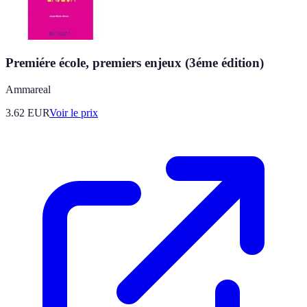
Premiére école, premiers enjeux (3éme édition)
Ammareal
3.62
EUR
Voir le prix