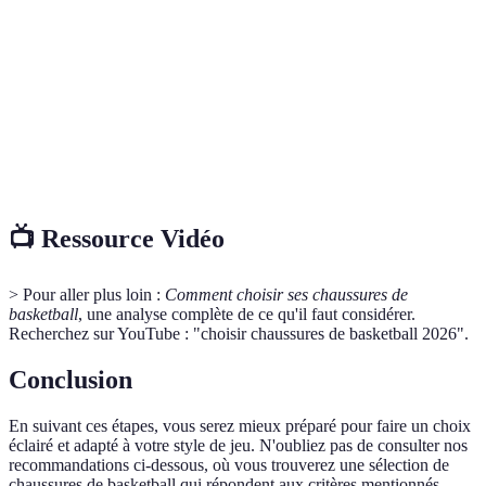
Amorti
impacts.
Capacité d'une chaussure à adhérer au sol pendant
Traction
le mouvement.
Capacité des matériaux à laisser passer l'air pour
Respirabilité
éviter la chaleur.
📺 Ressource Vidéo
> Pour aller plus loin :
Comment choisir ses chaussures de
basketball
, une analyse complète de ce qu'il faut considérer.
Recherchez sur YouTube : "choisir chaussures de basketball 2026".
Conclusion
En suivant ces étapes, vous serez mieux préparé pour faire un choix
éclairé et adapté à votre style de jeu. N'oubliez pas de consulter nos
recommandations ci-dessous, où vous trouverez une sélection de
chaussures de basketball qui répondent aux critères mentionnés.