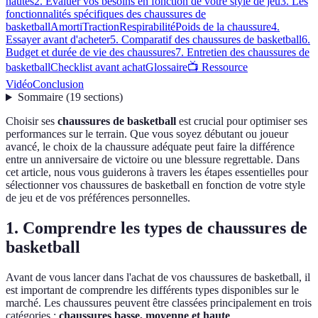
hautes
2. Évaluer vos besoins en fonction de votre style de jeu
3. Les
fonctionnalités spécifiques des chaussures de
basketball
Amorti
Traction
Respirabilité
Poids de la chaussure
4.
Essayer avant d'acheter
5. Comparatif des chaussures de basketball
6.
Budget et durée de vie des chaussures
7. Entretien des chaussures de
basketball
Checklist avant achat
Glossaire
📺 Ressource
Vidéo
Conclusion
Sommaire
(
19
sections
)
Choisir ses
chaussures de basketball
est crucial pour optimiser ses
performances sur le terrain. Que vous soyez débutant ou joueur
avancé, le choix de la chaussure adéquate peut faire la différence
entre un anniversaire de victoire ou une blessure regrettable. Dans
cet article, nous vous guiderons à travers les étapes essentielles pour
sélectionner vos chaussures de basketball en fonction de votre style
de jeu et de vos préférences personnelles.
1. Comprendre les types de chaussures de
basketball
Avant de vous lancer dans l'achat de vos chaussures de basketball, il
est important de comprendre les différents types disponibles sur le
marché. Les chaussures peuvent être classées principalement en trois
catégories :
chaussures basse, moyenne et haute
.