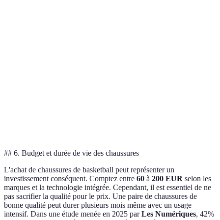
Modèle A
Modèle B
Modèle C
Verdict
Haut
Bonne
Meilleur pour le
Léger
Amorti
traction
soutien
Excellent
Souple
Souple
Plus d'agilité
grip
Faible
Lourd au
Lourd
Pour endurance
poids
sol
Forfait
Forfait
Forfait
Choix polyvalent
## 6. Budget et durée de vie des chaussures
L'achat de chaussures de basketball peut représenter un
investissement conséquent. Comptez entre
60
à
200 EUR
selon les
marques et la technologie intégrée. Cependant, il est essentiel de ne
pas sacrifier la qualité pour le prix. Une paire de chaussures de
bonne qualité peut durer plusieurs mois même avec un usage
intensif. Dans une étude menée en 2025 par
Les Numériques
, 42%