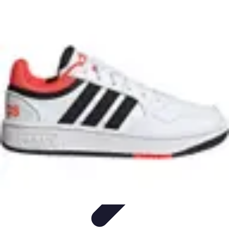
Basket Actu
Analyse et performances
Actualités
Analyse des
performances
Tendances
Analyses
Basket Actu