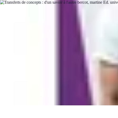
Basket Actu
Analyse et performances
Actualités
Analyse des performances
Tendanc
Basket Actu