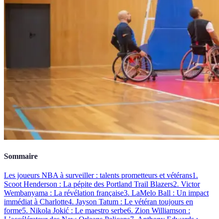
Sommaire
Les joueurs NBA à surveiller : talents prometteurs et vétérans
1.
Scoot Henderson : La pépite des Portland Trail Blazers
2. Victor
Wembanyama : La révélation française
3. LaMelo Ball : Un impact
immédiat à Charlotte
4. Jayson Tatum : Le vétéran toujours en
forme
5. Nikola Jokić : Le maestro serbe
6. Zion Williamson :