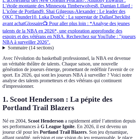
L’accélérateur des New Orleans Pelicans
7. Anthony Edwards :
L’étoile montante des Minnesota Timberwolves
8. Damian Lillard :
L’icône de Portland
9. Shai Gilgeous-Alexander : Le leader des
OKC Thunder
10. Luka Dončić : La superstar de Dallas
Checklist
avant achat
Glossaire
📺 Pour aller plus loin : *Analyse des jeunes
talents de la NBA en 2026*, une exploration approfondie des
espoirs et des vétérans en NBA. Recherchez sur YouTube : "joueurs
NBA à surveiller 2026".
Sommaire
(
14
sections
)
Avec l'évolution du basketball professionnel, la NBA est devenue
un véritable théâtre de talents. Chaque saison, une nouvelle
génération de joueurs émerge, promettant de redéfinir l'avenir de ce
sport. En 2026, qui sont les joueurs NBA à surveiller ? Voici notre
analyse des talents prometteurs et des vétérans qui continuent
d'impressionner.
1. Scoot Henderson : La pépite des
Portland Trail Blazers
Né en 2004,
Scoot Henderson
a rapidement attiré l’attention depuis
ses performances à
G League Ignite
. En 2026, il est devenu un
joueur clé pour les
Portland Trail Blazers
. Son jeu dynamique,
alliant rapidité, précision et une vision du jeu remarquable, le place