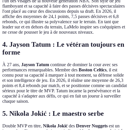
l'un des visages de la nouvelle génération NBA. Son style de jeu
flamboyant et sa capacité à faire des passes décisives spectaculaires
l'ont placé au cœur des discussions depuis sa draft. En 2026, il
affiche des moyennes de 24,1 points, 7,5 passes décisives et 6,8
rebonds, ce qui illustre sa polyvalence sur le terrain. En tant que
leader sur et en dehors du terrain, LaMelo inspire ses coéquipiers et
ne cesse de pousser le jeu à de nouveaux niveaux.
4. Jayson Tatum : Le vétéran toujours en
forme
À 27 ans,
Jayson Tatum
continue de dominer la cour avec ses
performances remarquables. Membre des
Boston Celtics
, il est
connu pour sa capacité à marquer à tout moment, sa défense solide
et son intelligence de jeu. En 2026, il réalise une moyenne de 26,3
points et 8,4 rebonds par match, et se positionne comme un candidat
sérieux pour le titre de MVP. Tatum incarne la persévérance et la
capacité à s'adapter aux défis, ce qui en fait un joueur à surveiller
chaque saison.
5. Nikola Jokić : Le maestro serbe
Double MVP en titre,
Nikola Jokić
des
Denver Nuggets
est un