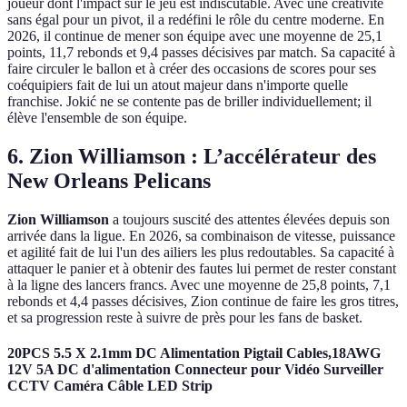
joueur dont l'impact sur le jeu est indiscutable. Avec une créativité
sans égal pour un pivot, il a redéfini le rôle du centre moderne. En
2026, il continue de mener son équipe avec une moyenne de 25,1
points, 11,7 rebonds et 9,4 passes décisives par match. Sa capacité à
faire circuler le ballon et à créer des occasions de scores pour ses
coéquipiers fait de lui un atout majeur dans n'importe quelle
franchise. Jokić ne se contente pas de briller individuellement; il
élève l'ensemble de son équipe.
6. Zion Williamson : L’accélérateur des
New Orleans Pelicans
Zion Williamson
a toujours suscité des attentes élevées depuis son
arrivée dans la ligue. En 2026, sa combinaison de vitesse, puissance
et agilité fait de lui l'un des ailiers les plus redoutables. Sa capacité à
attaquer le panier et à obtenir des fautes lui permet de rester constant
à la ligne des lancers francs. Avec une moyenne de 25,8 points, 7,1
rebonds et 4,4 passes décisives, Zion continue de faire les gros titres,
et sa progression reste à suivre de près pour les fans de basket.
20PCS 5.5 X 2.1mm DC Alimentation Pigtail Cables,18AWG
12V 5A DC d'alimentation Connecteur pour Vidéo Surveiller
CCTV Caméra Câble LED Strip