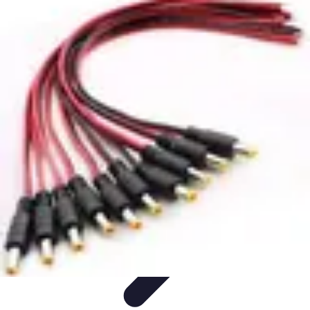
Basket Actu
Analyse et performances
Actualités
Analyse des
performances
Tendances
Analyses
Basket Actu