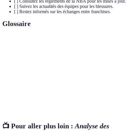
[ ] Consultez les règlements de la NBA pour les mises à jour.
[ ] Suivez les actualités des équipes pour les blessures.
[ ] Restez informés sur les échanges entre franchises.
Glossaire
Terme
Définition
Acronyme pour Most Valuable Player, décerné au
MVP
meilleur joueur chaque saison.
Processus par lequel les équipes NBA sélectionnent
Draft
de nouveaux joueurs.
Mesures qui vont au-delà des simples points et
Statistiques
rebonds, souvent utilisées pour évaluer l'impact d'un
avancées
joueur.
📺 Pour aller plus loin :
Analyse des