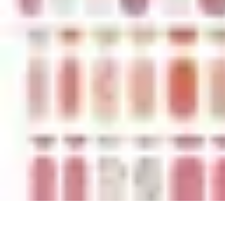
Basket Actu
Analyse et performances
Actualités
Analyse des performances
Tendanc
Basket Actu