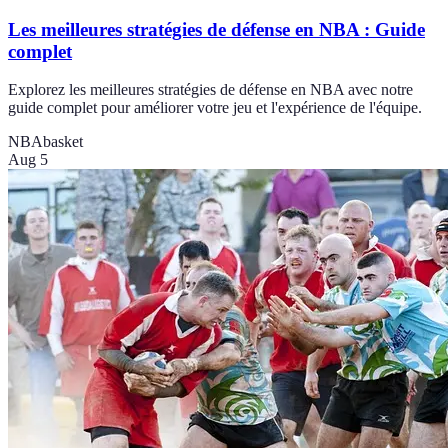
Les meilleures stratégies de défense en NBA : Guide
complet
Explorez les meilleures stratégies de défense en NBA avec notre
guide complet pour améliorer votre jeu et l'expérience de l'équipe.
NBA
basket
Aug 5