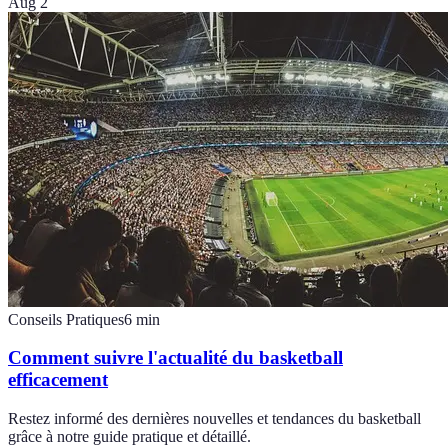
Aug 2
Conseils Pratiques
6
min
Comment suivre l'actualité du basketball
efficacement
Restez informé des dernières nouvelles et tendances du basketball
grâce à notre guide pratique et détaillé.