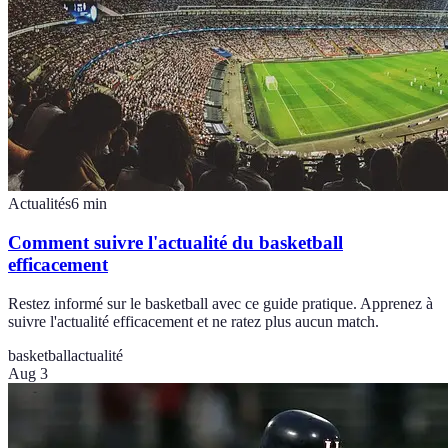
Actualités
6
min
Comment suivre l'actualité du basketball
efficacement
Restez informé sur le basketball avec ce guide pratique. Apprenez à
suivre l'actualité efficacement et ne ratez plus aucun match.
basketball
actualité
Aug 3