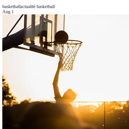
basketball
actualité basketball
Aug 1