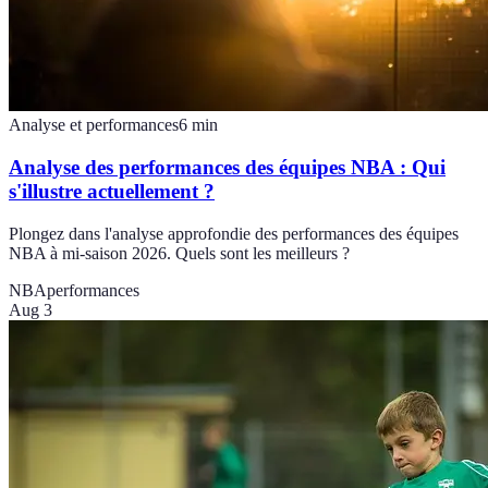
Analyse et performances
6
min
Analyse des performances des équipes NBA : Qui
s'illustre actuellement ?
Plongez dans l'analyse approfondie des performances des équipes
NBA à mi-saison 2026. Quels sont les meilleurs ?
NBA
performances
Aug 3