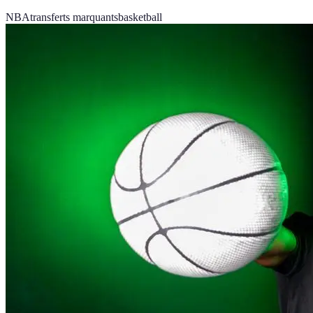
NBA
transferts marquants
basketball