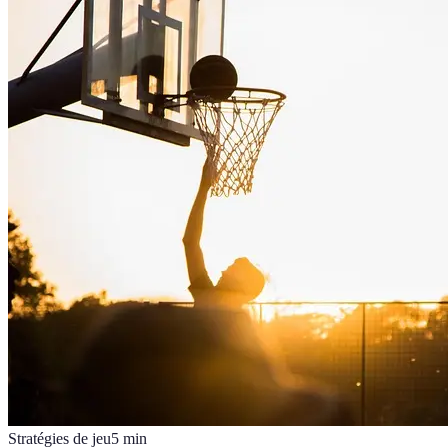
Stratégies de jeu
5
min