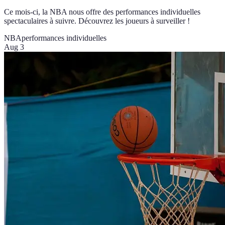
Ce mois-ci, la NBA nous offre des performances individuelles
spectaculaires à suivre. Découvrez les joueurs à surveiller !
NBA
performances individuelles
Aug 3