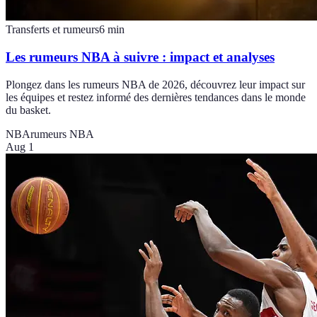
Transferts et rumeurs
6
min
Les rumeurs NBA à suivre : impact et analyses
Plongez dans les rumeurs NBA de 2026, découvrez leur impact sur
les équipes et restez informé des dernières tendances dans le monde
du basket.
NBA
rumeurs NBA
Aug 1