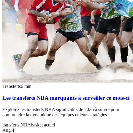
Transferts
6
min
Les transferts NBA marquants à surveiller ce mois-ci
Explorez les transferts NBA significatifs de 2026 à suivre pour
comprendre la dynamique des équipes et leurs stratégies.
transferts NBA
basket actuel
Aug 4