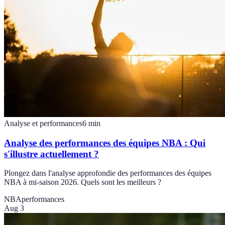
Analyse et performances
6
min
Analyse des performances des équipes NBA : Qui
s'illustre actuellement ?
Plongez dans l'analyse approfondie des performances des équipes
NBA à mi-saison 2026. Quels sont les meilleurs ?
NBA
performances
Aug 3