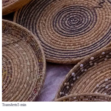
Transferts
5
min