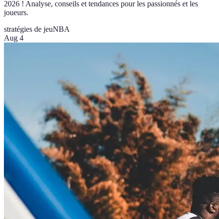
2026 ! Analyse, conseils et tendances pour les passionnés et les
joueurs.
stratégies de jeu
NBA
Aug 4