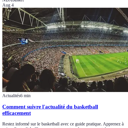
Aug 4
Actualités
6
min
Comment suivre l'actualité du basketball
efficacement
Restez informé sur le basketball avec ce guide pratique. Apprenez à