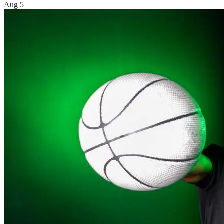
Aug 5