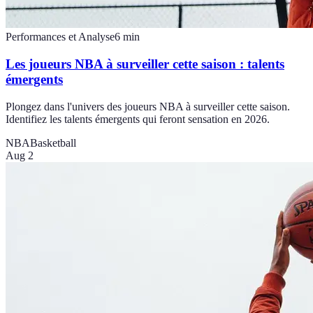
Performances et Analyse
6
min
Les joueurs NBA à surveiller cette saison : talents
émergents
Plongez dans l'univers des joueurs NBA à surveiller cette saison.
Identifiez les talents émergents qui feront sensation en 2026.
NBA
Basketball
Aug 2