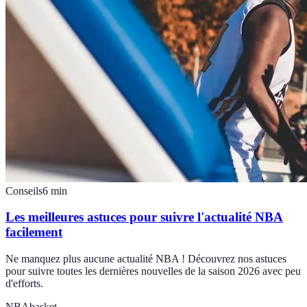
Conseils
6
min
Les meilleures astuces pour suivre l'actualité NBA
facilement
Ne manquez plus aucune actualité NBA ! Découvrez nos astuces
pour suivre toutes les dernières nouvelles de la saison 2026 avec peu
d'efforts.
NBA
basket