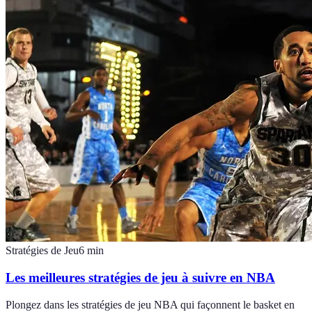
Stratégies de Jeu
6
min
Les meilleures stratégies de jeu à suivre en NBA
Plongez dans les stratégies de jeu NBA qui façonnent le basket en