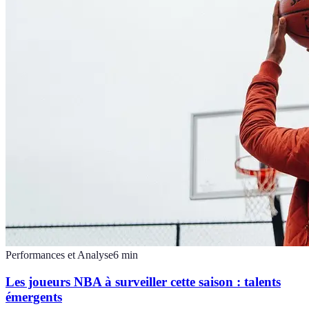
Performances et Analyse
6
min
Les joueurs NBA à surveiller cette saison : talents
émergents