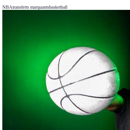
NBA
transferts marquants
basketball