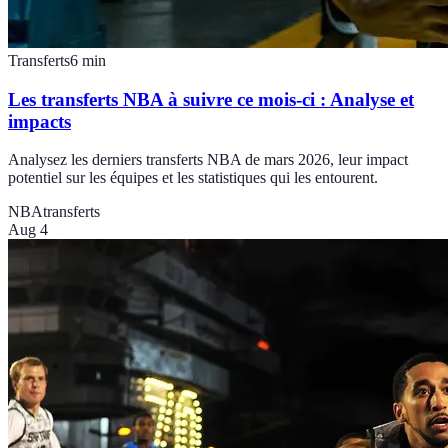
Transferts
6
min
Les transferts NBA à suivre ce mois-ci : Analyse et
impacts
Analysez les derniers transferts NBA de mars 2026, leur impact
potentiel sur les équipes et les statistiques qui les entourent.
NBA
transferts
Aug 4