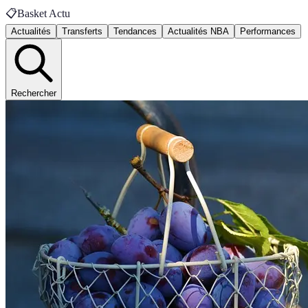
📋
Basket Actu
Actualités
Transferts
Tendances
Actualités NBA
Performances
Rechercher