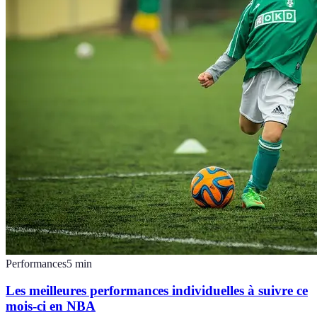
Performances
5
min
Les meilleures performances individuelles à suivre ce
mois-ci en NBA