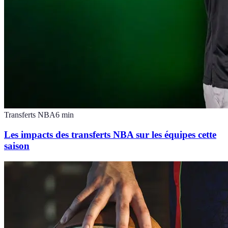
Transferts NBA
6
min
Les impacts des transferts NBA sur les équipes cette
saison