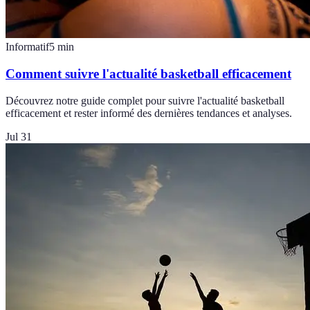
Informatif
5
min
Comment suivre l'actualité basketball efficacement
Découvrez notre guide complet pour suivre l'actualité basketball
efficacement et rester informé des dernières tendances et analyses.
Jul 31