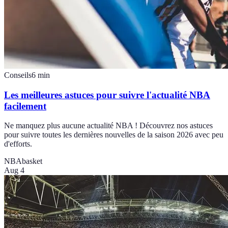
Conseils
6
min
Les meilleures astuces pour suivre l'actualité NBA
facilement
Ne manquez plus aucune actualité NBA ! Découvrez nos astuces
pour suivre toutes les dernières nouvelles de la saison 2026 avec peu
d'efforts.
NBA
basket
Aug 4