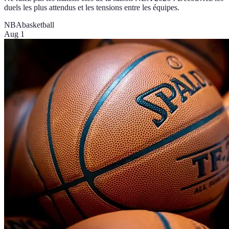
duels les plus attendus et les tensions entre les équipes.
NBA
basketball
Aug 1