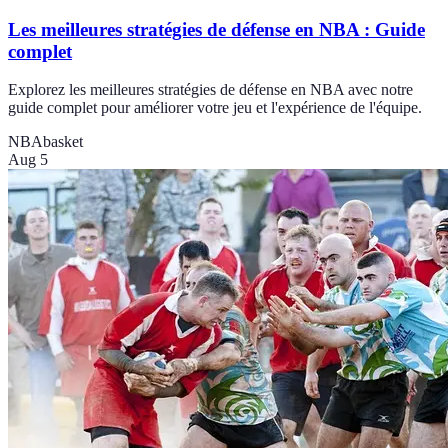
Les meilleures stratégies de défense en NBA : Guide
complet
Explorez les meilleures stratégies de défense en NBA avec notre
guide complet pour améliorer votre jeu et l'expérience de l'équipe.
NBA
basket
Aug 5