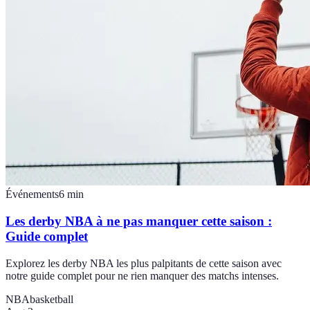
Événements
6
min
Les derby NBA à ne pas manquer cette saison :
Guide complet
Explorez les derby NBA les plus palpitants de cette saison avec
notre guide complet pour ne rien manquer des matchs intenses.
NBA
basketball