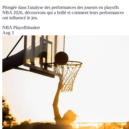
Plongée dans l'analyse des performances des joueurs en playoffs
NBA 2026, découvrons qui a brillé et comment leurs performances
ont influencé le jeu.
NBA Playoffs
basket
Aug 3