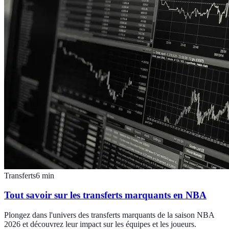
Transferts
6
min
Tout savoir sur les transferts marquants en NBA
Plongez dans l'univers des transferts marquants de la saison NBA
2026 et découvrez leur impact sur les équipes et les joueurs.