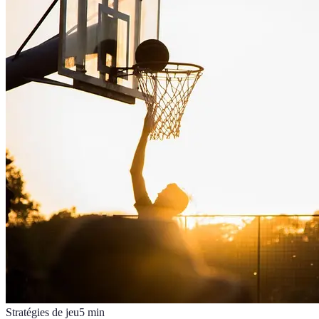
Stratégies de jeu
5
min