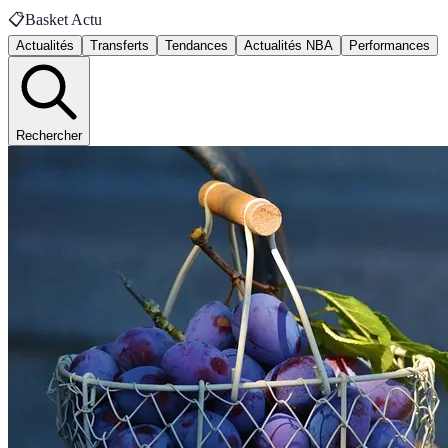
📋
Basket Actu
Actualités
Transferts
Tendances
Actualités NBA
Performances
Rechercher