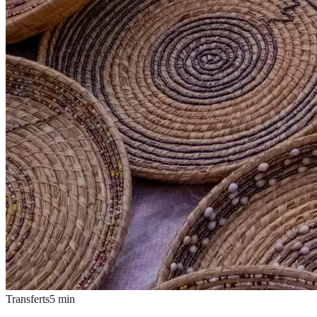
Transferts
5
min