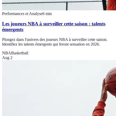
Performances et Analyse
6
min
Les joueurs NBA à surveiller cette saison : talents
émergents
Plongez dans l'univers des joueurs NBA à surveiller cette saison.
Identifiez les talents émergents qui feront sensation en 2026.
NBA
Basketball
Aug 2