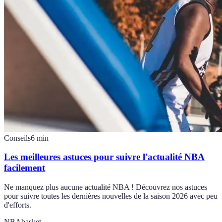
Conseils
6
min
Les meilleures astuces pour suivre l'actualité NBA
facilement
Ne manquez plus aucune actualité NBA ! Découvrez nos astuces
pour suivre toutes les dernières nouvelles de la saison 2026 avec peu
d'efforts.
NBA
basket