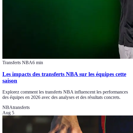
Transferts NBA
6
min
Les impacts des transferts NBA sur les équipes cette
saison
Explorez comment les transferts NBA influencent les performances
des équipes en 2026 avec des analyses et des résultats concrets.
NBA
transferts
Aug 5