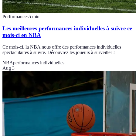
Performances
5
min
Les meilleures performances individuelles à suivre ce
mois-ci en NBA
Ce mois-ci, la NBA nous offre des performances individuelles
spectaculaires à suivre. Découvrez les joueurs à surveiller !
NBA
performances individuelles
Aug 3