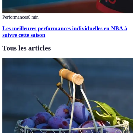
Performances
6
min
Les meilleures performances individuelles en NBA à
suivre cette saison
Tous les articles