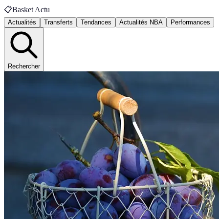
📋
Basket Actu
Actualités
Transferts
Tendances
Actualités NBA
Performances
Rechercher