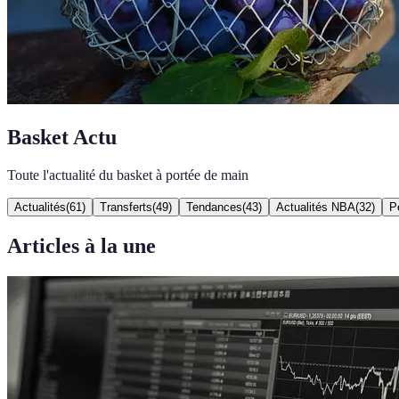
Basket Actu
Toute l'actualité du basket à portée de main
Actualités
(
61
)
Transferts
(
49
)
Tendances
(
43
)
Actualités NBA
(
32
)
P
Articles à la une