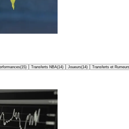
erformances
(
15
)
Transferts NBA
(
14
)
Joueurs
(
14
)
Transferts et Rumeur